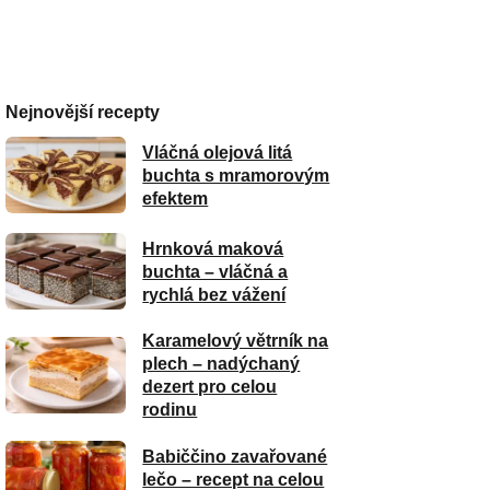
Nejnovější recepty
Vláčná olejová litá
buchta s mramorovým
efektem
Hrnková maková
buchta – vláčná a
rychlá bez vážení
Karamelový větrník na
plech – nadýchaný
dezert pro celou
rodinu
Babiččino zavařované
lečo – recept na celou