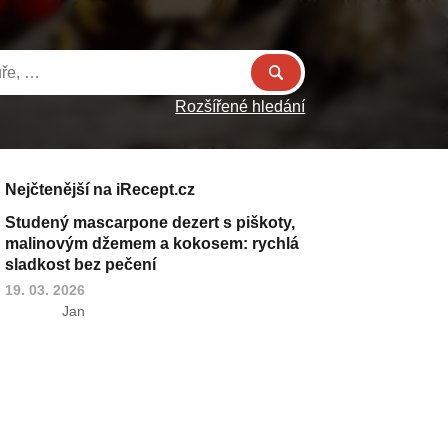
Rozšířené hledání
Nejčtenější na iRecept.cz
Studený mascarpone dezert s piškoty,
malinovým džemem a kokosem: rychlá
sladkost bez pečení
19. 03. 2026
Jan