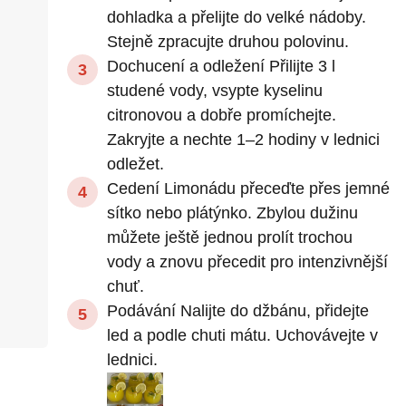
dohladka a přelijte do velké nádoby.
Stejně zpracujte druhou polovinu.
Dochucení a odležení Přilijte 3 l
studené vody, vsypte kyselinu
citronovou a dobře promíchejte.
Zakryjte a nechte 1–2 hodiny v lednici
odležet.
Cedení Limonádu přeceďte přes jemné
sítko nebo plátýnko. Zbylou dužinu
můžete ještě jednou prolít trochou
vody a znovu přecedit pro intenzivnější
chuť.
Podávání Nalijte do džbánu, přidejte
led a podle chuti mátu. Uchovávejte v
lednici.