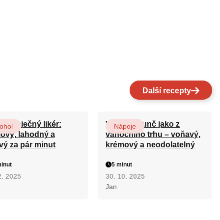
Další recepty
cí vaječný likér:
Vaječný punč jako z
ohol
Nápoje
ový, lahodný a
vánočního trhu – voňavý,
vý za pár minut
krémový a neodolatelný
inut
5 minut
2. 2025
30. 10. 2025
Jan