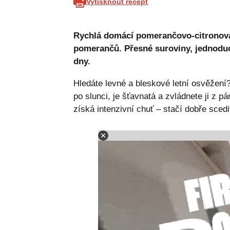
Vytisknout recept
Rychlá domácí pomerančovo-citronová 
pomerančů. Přesné suroviny, jednoduch
dny.
Hledáte levné a bleskové letní osvěžení
po slunci, je šťavnatá a zvládnete ji z p
získá intenzivní chuť – stačí dobře scedi