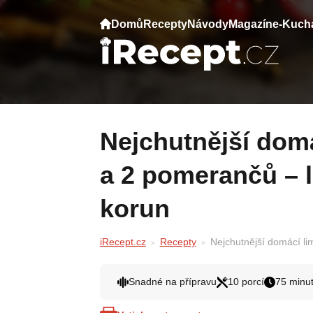
Domů
Recepty
Návody
Magazín
e-Kuch
Nejchutnější domácí limonáda z 1 citronu
a 2 pomerančů – 
korun
iRecept.cz
Recepty
Nejchutnější domácí li
Snadné na přípravu
10 porcí
75 minu