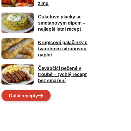
zimu
Cuketové placky se
smetanovým dipem –
nejlepší letní recept
Krupicové palačinky s
tvarohovo-citronovou
náplní
Čevabčiči pečené v
troubě – rychlý recept
bez smažení
Další recepty