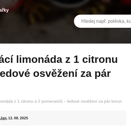
ařky
ledové osvěžení za pár
monáda z 1 citronu a 2 pomerančů – ledové osvěžení za pár korun
t
Jan
, 12. 08. 2025