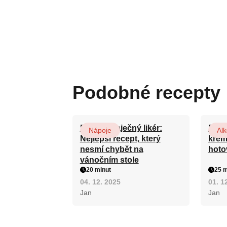
Podobné recepty
Domácí vaječný likér:
Domá
Nápoje
Alk
Nejlepší recept, který
krém
nesmí chybět na
hoto
vánočním stole
20 minut
25 m
04. 12. 2025
01. 1
Jan
Jan