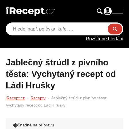
Rozšířené hledání
Jablečný štrúdl z pivního
těsta: Vychytaný recept od
Ládi Hrušky
iRecept.cz
Recepty
Jablečný štrúdl z pivního těsta:
Vychytaný recept od Ládi Hrušky
Snadné na přípravu