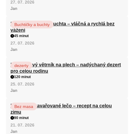
27. 07. 2026
Jan
Hrnková maková buchta – vláčná a rychlá bez
Buchtičky a buchty
vážení
45 minut
27. 07. 2026
Jan
Karamelový větrník na plech – nadýchaný dezert
dezerty
pro celou rodinu
120 minut
25. 07. 2026
Jan
Babiččino zavařované lečo – recept na celou
Bez masa
zimu
90 minut
21. 07. 2026
Jan