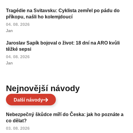
Tragédie na Svitavsku: Cyklista zemřel po pádu do
příkopu, našli ho kolemjdoucí
04. 08. 2026
Jan
Jaroslav Sapík bojoval o život: 18 dní na ARO kvůli
těžké sepsi
04. 08. 2026
Jan
Nejnovější návody
Další návody
Nebezpečný škůdce míří do Česka: jak ho poznáte a
co dělat?
03. 08. 2026