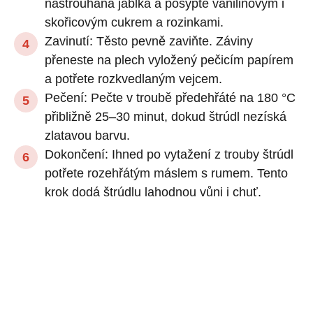
nastrouhaná jablka a posypte vanilinovým i
skořicovým cukrem a rozinkami.
Zavinutí: Těsto pevně zaviňte. Záviny
přeneste na plech vyložený pečicím papírem
a potřete rozkvedlaným vejcem.
Pečení: Pečte v troubě předehřáté na 180 °C
přibližně 25–30 minut, dokud štrúdl nezíská
zlatavou barvu.
Dokončení: Ihned po vytažení z trouby štrúdl
potřete rozehřátým máslem s rumem. Tento
krok dodá štrúdlu lahodnou vůni i chuť.