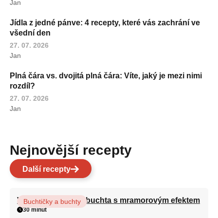
Jan
Jídla z jedné pánve: 4 recepty, které vás zachrání ve
všední den
27. 07. 2026
Jan
Plná čára vs. dvojitá plná čára: Víte, jaký je mezi nimi
rozdíl?
27. 07. 2026
Jan
Nejnovější recepty
Další recepty
Vláčná olejová litá buchta s mramorovým efektem
Buchtičky a buchty
30 minut