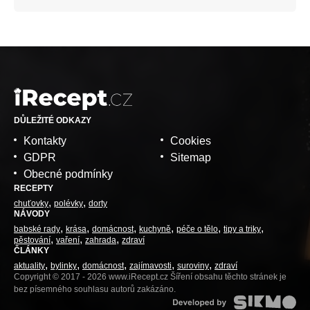
DŮLEŽITÉ ODKAZY
Kontakty
Cookies
GDPR
Sitemap
Obecné podmínky
RECEPTY
chuťovky
polévky
dorty
NÁVODY
babské rady
krása
domácnost
kuchyně
péče o tělo
tipy a triky
pěstování
vaření
zahrada
zdraví
ČLÁNKY
aktuality
bylinky
domácnost
zajímavosti
suroviny
zdraví
Copyright © 2017 - 2026 www.iRecept.cz Šíření obsahu těchto stránek je
bez písemného souhlasu autorů zakázáno.