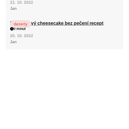
21. 10. 2022
Jan
Karamelový cheesecake bez pečení recept
dezerty
0 minut
20. 10. 2022
Jan