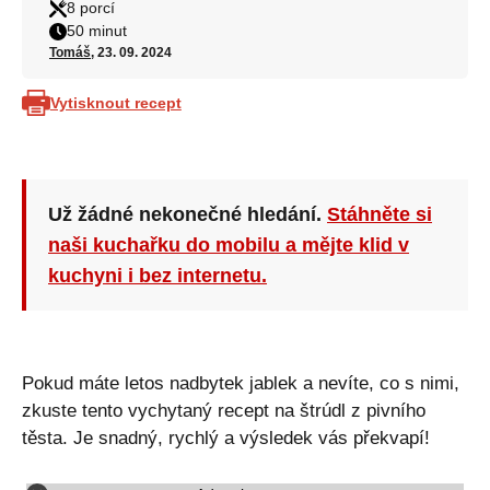
8 porcí
50 minut
Tomáš
, 23. 09. 2024
Vytisknout recept
Už žádné nekonečné hledání.
Stáhněte si
naši kuchařku do mobilu a mějte klid v
kuchyni i bez internetu.
Pokud máte letos nadbytek jablek a nevíte, co s nimi,
zkuste tento vychytaný recept na štrúdl z pivního
těsta. Je snadný, rychlý a výsledek vás překvapí!