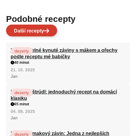
Podobné recepty
Další recepty
Neodolatelné kynuté záviny s mákem a ořechy
dezerty
podle receptu mé babičky
40 minut
21. 10. 2025
Jan
Babiččin štrúdl: jednoduchý recept na domácí
dezerty
klasiku
65 minut
04. 08. 2025
Jan
Babiččin makový závin: Jedna z nejlepších
dezerty