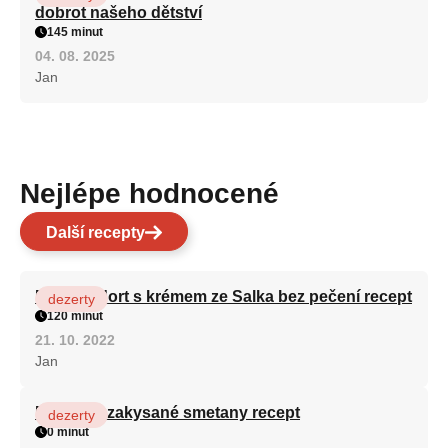
dobrot našeho dětství
145 minut
04. 08. 2025
Jan
Nejlépe hodnocené
Další recepty
Patrový dort s krémem ze Salka bez pečení recept
dezerty
120 minut
21. 10. 2022
Jan
Fánky ze zakysané smetany recept
dezerty
0 minut