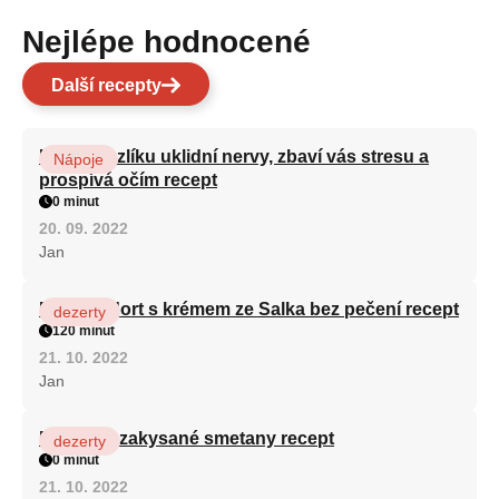
Nejlépe hodnocené
Další recepty
Kořen kozlíku uklidní nervy, zbaví vás stresu a
Nápoje
prospívá očím recept
0 minut
20. 09. 2022
Jan
Patrový dort s krémem ze Salka bez pečení recept
dezerty
120 minut
21. 10. 2022
Jan
Fánky ze zakysané smetany recept
dezerty
0 minut
21. 10. 2022