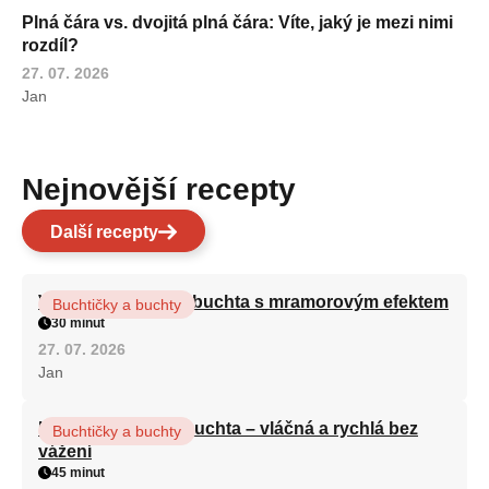
Plná čára vs. dvojitá plná čára: Víte, jaký je mezi nimi
rozdíl?
27. 07. 2026
Jan
Nejnovější recepty
Další recepty
Vláčná olejová litá buchta s mramorovým efektem
Buchtičky a buchty
30 minut
27. 07. 2026
Jan
Hrnková maková buchta – vláčná a rychlá bez
Buchtičky a buchty
vážení
45 minut