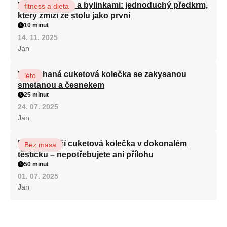
Rajčata s fetou a bylinkami: jednoduchý předkrm,
fitness a dieta
který zmizí ze stolu jako první
10 minut
14. 11. 2025
Jan
Nadýchaná cuketová kolečka se zakysanou
léto
smetanou a česnekem
25 minut
24. 07. 2025
Jan
Nejchutnější cuketová kolečka v dokonalém
Bez masa
těstíčku – nepotřebujete ani přílohu
50 minut
01. 07. 2025
Jan