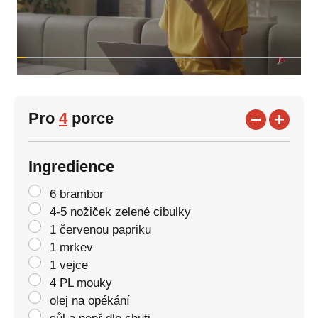
Pro
4
porce
Ingredience
6 brambor
4-5 nožiček zelené cibulky
1 červenou papriku
1 mrkev
1 vejce
4 PL mouky
olej na opékání