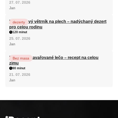
27. 07. 2026
Jan
Karamelový větrník na plech – nadýchaný dezert
dezerty
pro celou rodinu
120 minut
25. 07. 2026
Jan
Babiččino zavařované lečo – recept na celou
Bez masa
zimu
90 minut
21. 07. 2026
Jan