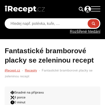
Rozšířené hledání
Fantastické bramborové
placky se zeleninou recept
iRecept.cz
Recepty
Fantastické bramborové placky se
zeleninou recept
Snadné na přípravu
4 porce
0 minut