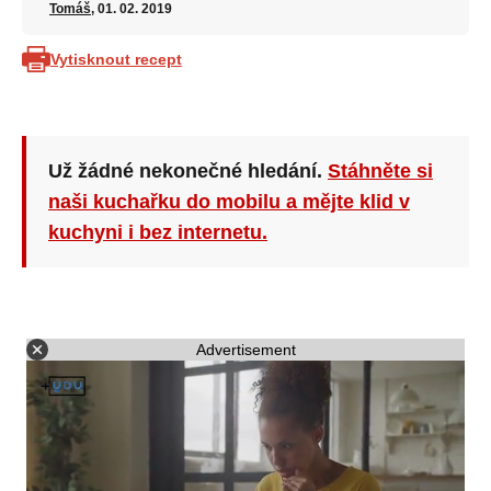
Tomáš
, 01. 02. 2019
Vytisknout recept
Už žádné nekonečné hledání.
Stáhněte si
naši kuchařku do mobilu a mějte klid v
kuchyni i bez internetu.
Advertisement