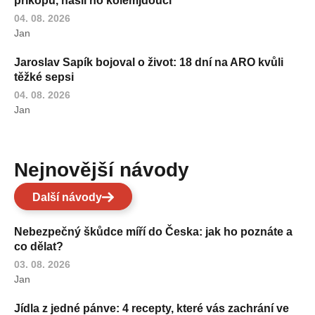
příkopu, našli ho kolemjdoucí
04. 08. 2026
Jan
Jaroslav Sapík bojoval o život: 18 dní na ARO kvůli
těžké sepsi
04. 08. 2026
Jan
Nejnovější návody
Další návody
Nebezpečný škůdce míří do Česka: jak ho poznáte a
co dělat?
03. 08. 2026
Jan
Jídla z jedné pánve: 4 recepty, které vás zachrání ve