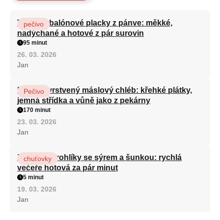
Turecké balónové placky z pánve: měkké,
pečivo
nadýchané a hotové z pár surovin
95 minut
26. 03. 2026
Jan
Domácí vrstvený máslový chléb: křehké plátky,
Pečivo
jemná střídka a vůně jako z pekárny
170 minut
23. 03. 2026
Jan
Zapečené rohlíky se sýrem a šunkou: rychlá
chuťovky
večeře hotová za pár minut
5 minut
19. 03. 2026
Jan