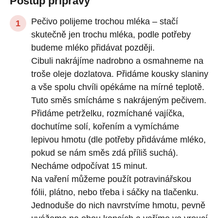
Postup přípravy
Pečivo polijeme trochou mléka – stačí
skutečně jen trochu mléka, podle potřeby
budeme mléko přidávat později.
Cibuli nakrájíme nadrobno a osmahneme na
troše oleje dozlatova. Přidáme kousky slaniny
a vše spolu chvíli opékáme na mírné teplotě.
Tuto směs smícháme s nakrájeným pečivem.
Přidáme petrželku, rozmíchané vajíčka,
dochutíme solí, kořením a vymícháme
lepivou hmotu (dle potřeby přidáváme mléko,
pokud se nám směs zdá příliš suchá).
Necháme odpočívat 15 minut.
Na vaření můžeme použít potravinářskou
fólii, plátno, nebo třeba i sáčky na tlačenku.
Jednoduše do nich navrstvíme hmotu, pevně