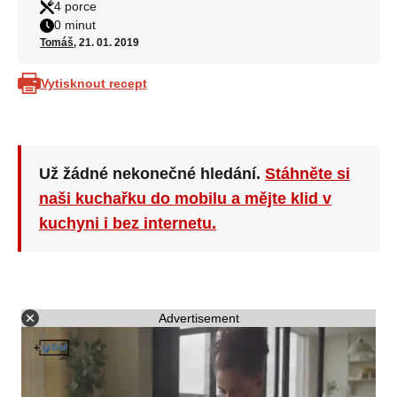
4 porce
0 minut
Tomáš
, 21. 01. 2019
Vytisknout recept
Už žádné nekonečné hledání.
Stáhněte si
naši kuchařku do mobilu a mějte klid v
kuchyni i bez internetu.
Advertisement