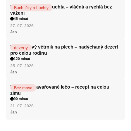
Hrnková maková buchta – vláčná a rychlá bez
Buchtičky a buchty
vážení
45 minut
27. 07. 2026
Jan
Karamelový větrník na plech – nadýchaný dezert
dezerty
pro celou rodinu
120 minut
25. 07. 2026
Jan
Babiččino zavařované lečo – recept na celou
Bez masa
zimu
90 minut
21. 07. 2026
Jan