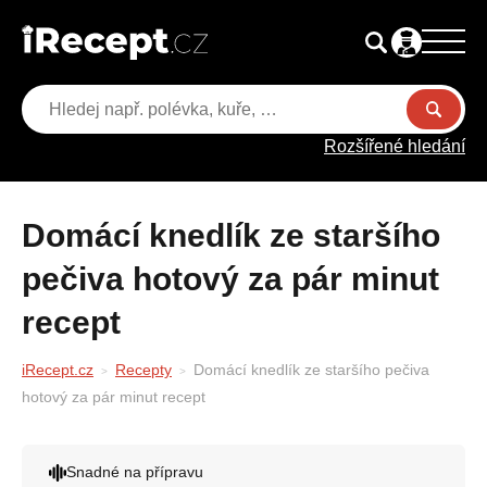
Rozšířené hledání
Domácí knedlík ze staršího
pečiva hotový za pár minut
recept
iRecept.cz
Recepty
Domácí knedlík ze staršího pečiva
hotový za pár minut recept
Snadné na přípravu