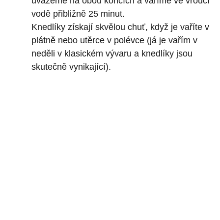
uvážeme na obou koncích a vaříme ve vroucí
vodě přibližně 25 minut.
Knedlíky získají skvělou chuť, když je vaříte v
plátně nebo utěrce v polévce (já je vařím v
neděli v klasickém vývaru a knedlíky jsou
skutečně vynikající).