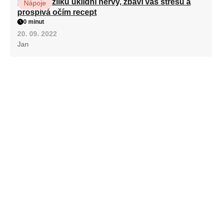
Kořen kozlíku uklidní nervy, zbaví vás stresu a
Nápoje
prospívá očím recept
0 minut
20. 09. 2022
Jan