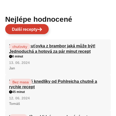
Nejlépe hodnocené
Další recepty
Nejlepší chuťovka z brambor jaká může být!
chuťovky
Jednoduchá a hotová za pár minut recept
0 minut
13. 06. 2024
Jan
Karlovarské knedlíky od Pohlreicha chutně a
Bez masa
rychle recept
45 minut
12. 06. 2024
Tomáš