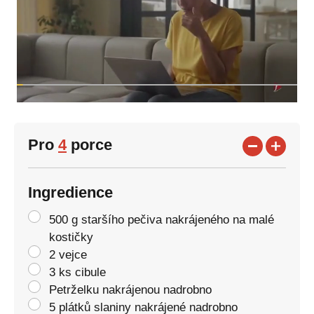
Pro
4
porce
Ingredience
500 g staršího pečiva nakrájeného na malé
kostičky
2 vejce
3 ks cibule
Petrželku nakrájenou nadrobno
5 plátků slaniny nakrájené nadrobno