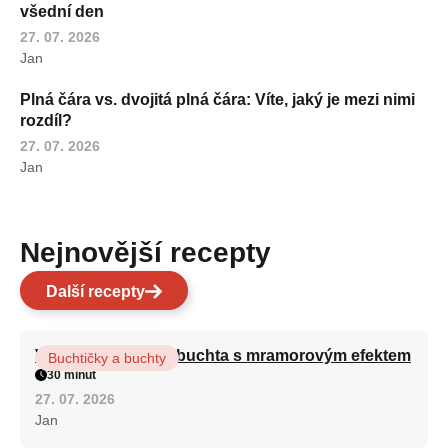
všední den
27. 07. 2026
Jan
Plná čára vs. dvojitá plná čára: Víte, jaký je mezi nimi
rozdíl?
27. 07. 2026
Jan
Nejnovější recepty
Další recepty
Vláčná olejová litá buchta s mramorovým efektem
Buchtičky a buchty
30 minut
27. 07. 2026
Jan