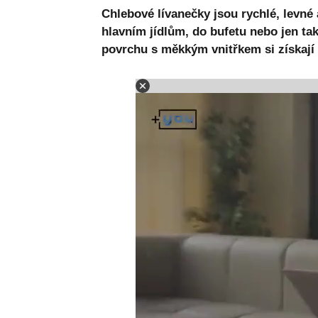
Chlebové lívanečky jsou rychlé, levné a
hlavním jídlům, do bufetu nebo jen t
povrchu s měkkým vnitřkem si získají