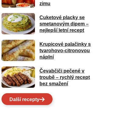
zimu
Cuketové placky se
smetanovým dipem –
nejlepší letní recept
Krupicové palačinky s
tvarohovo-citronovou
náplní
Čevabčiči pečené v
troubě – rychlý recept
bez smažení
Další recepty