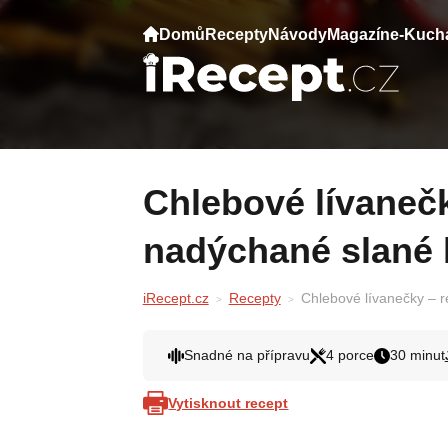
Domů
Recepty
Návody
Magazín
e-Kuch
Chlebové lívanečky – recept na jemné a
nadýchané slané 
iRecept.cz
Recepty
Chlebové lívanečky – r
Snadné na přípravu
4 porce
30 minut
Vytisknout recept