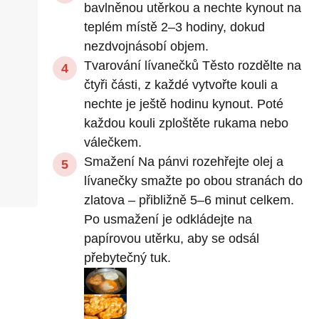
bavlněnou utěrkou a nechte kynout na
teplém místě 2–3 hodiny, dokud
nezdvojnásobí objem.
Tvarování lívanečků Těsto rozdělte na
čtyři části, z každé vytvořte kouli a
nechte je ještě hodinu kynout. Poté
každou kouli zploštěte rukama nebo
válečkem.
Smažení Na pánvi rozehřejte olej a
lívanečky smažte po obou stranách do
zlatova – přibližně 5–6 minut celkem.
Po usmažení je odkládejte na
papírovou utěrku, aby se odsál
přebytečný tuk.