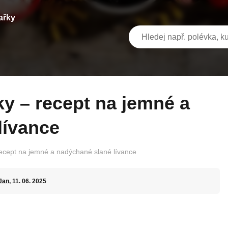
ařky
lívance
ecept na jemné a nadýchané slané lívance
Jan
, 11. 06. 2025