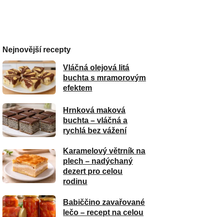
Nejnovější recepty
Vláčná olejová litá
buchta s mramorovým
efektem
Hrnková maková
buchta – vláčná a
rychlá bez vážení
Karamelový větrník na
plech – nadýchaný
dezert pro celou
rodinu
Babiččino zavařované
lečo – recept na celou