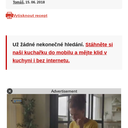
Tomáš
, 15. 06. 2018
Vytisknout recept
Už žádné nekonečné hledání.
Stáhněte si
naši kuchařku do mobilu a mějte klid v
kuchyni i bez internetu.
Advertisement