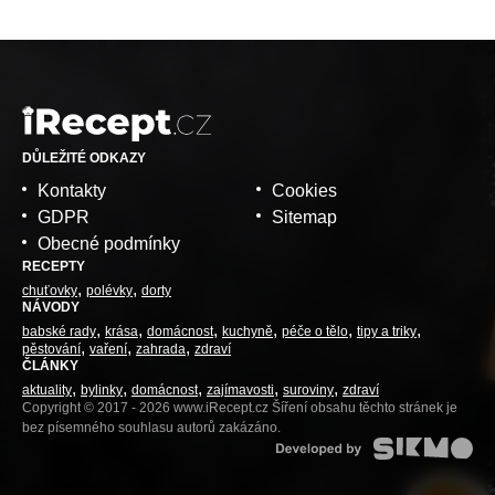
DŮLEŽITÉ ODKAZY
Kontakty
Cookies
GDPR
Sitemap
Obecné podmínky
RECEPTY
chuťovky
polévky
dorty
NÁVODY
babské rady
krása
domácnost
kuchyně
péče o tělo
tipy a triky
pěstování
vaření
zahrada
zdraví
ČLÁNKY
aktuality
bylinky
domácnost
zajímavosti
suroviny
zdraví
Copyright © 2017 - 2026 www.iRecept.cz Šíření obsahu těchto stránek je
bez písemného souhlasu autorů zakázáno.