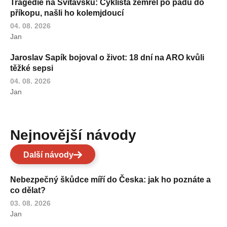
Tragédie na Svitavsku: Cyklista zemřel po pádu do
příkopu, našli ho kolemjdoucí
04. 08. 2026
Jan
Jaroslav Sapík bojoval o život: 18 dní na ARO kvůli
těžké sepsi
04. 08. 2026
Jan
Nejnovější návody
Další návody
Nebezpečný škůdce míří do Česka: jak ho poznáte a
co dělat?
03. 08. 2026
Jan