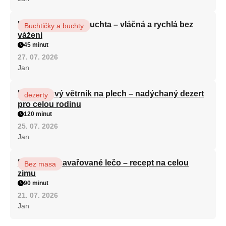
Hrnková maková buchta – vláčná a rychlá bez
Buchtičky a buchty
vážení
45 minut
27. 07. 2026
Jan
Karamelový větrník na plech – nadýchaný dezert
dezerty
pro celou rodinu
120 minut
25. 07. 2026
Jan
Babiččino zavařované lečo – recept na celou
Bez masa
zimu
90 minut
21. 07. 2026
Jan