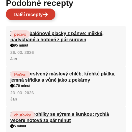
Podobné recepty
Další recepty
Turecké balónové placky z pánve: měkké,
pečivo
nadýchané a hotové z pár surovin
95 minut
26. 03. 2026
Jan
Domácí vrstvený máslový chléb: křehké plátky,
Pečivo
jemná střídka a vůně jako z pekárny
170 minut
23. 03. 2026
Jan
Zapečené rohlíky se sýrem a šunkou: rychlá
chuťovky
večeře hotová za pár minut
5 minut