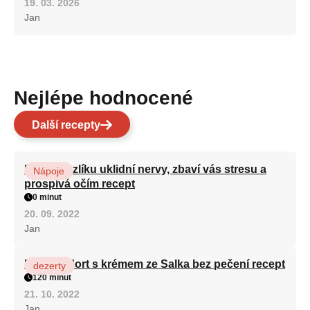
19. 03. 2026
Jan
Nejlépe hodnocené
Další recepty
Kořen kozlíku uklidní nervy, zbaví vás stresu a
Nápoje
prospívá očím recept
0 minut
20. 09. 2022
Jan
Patrový dort s krémem ze Salka bez pečení recept
dezerty
120 minut
21. 10. 2022
Jan