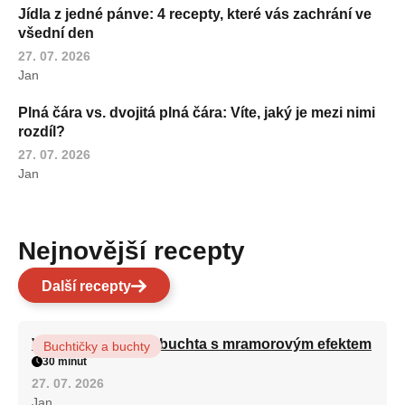
Jídla z jedné pánve: 4 recepty, které vás zachrání ve
všední den
27. 07. 2026
Jan
Plná čára vs. dvojitá plná čára: Víte, jaký je mezi nimi
rozdíl?
27. 07. 2026
Jan
Nejnovější recepty
Další recepty
Vláčná olejová litá buchta s mramorovým efektem
Buchtičky a buchty
30 minut
27. 07. 2026
Jan