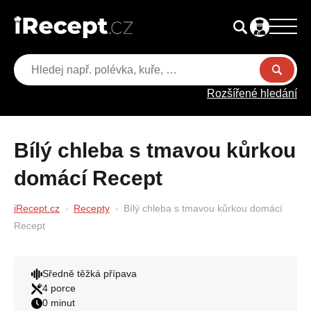
Rozšířené hledání
Bílý chleba s tmavou kůrkou
domácí Recept
iRecept.cz
Recepty
Bílý chleba s tmavou kůrkou domácí
Recept
Sředně těžká přípava
4 porce
0 minut