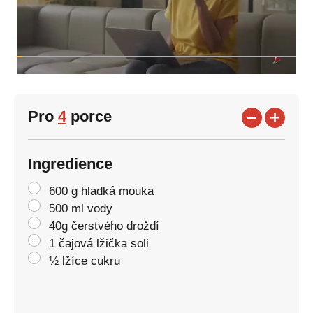
Pro
4
porce
Ingredience
600 g hladká mouka
500 ml vody
40g čerstvého droždí
1 čajová lžička soli
½ lžíce cukru