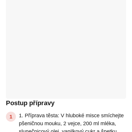
Postup přípravy
1. Příprava těsta: V hluboké misce smíchejte
pšeničnou mouku, 2 vejce, 200 ml mléka,
slunečnicový olej, vanilkový cukr a špetku