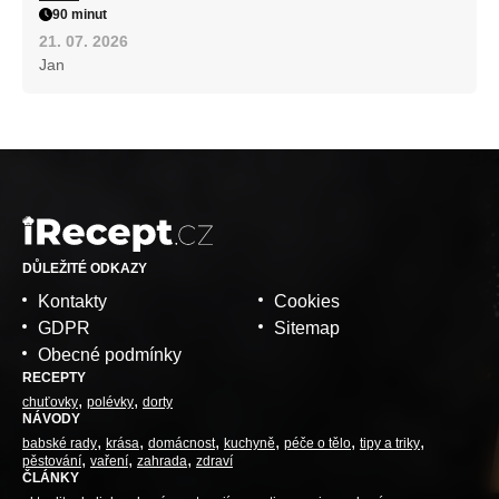
90 minut
21. 07. 2026
Jan
DŮLEŽITÉ ODKAZY
Kontakty
Cookies
GDPR
Sitemap
Obecné podmínky
RECEPTY
chuťovky
polévky
dorty
NÁVODY
babské rady
krása
domácnost
kuchyně
péče o tělo
tipy a triky
pěstování
vaření
zahrada
zdraví
ČLÁNKY