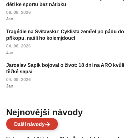
děti ke sportu bez nátlaku
06. 08. 2026
Jan
Tragédie na Svitavsku: Cyklista zemřel po pádu do
příkopu, našli ho kolemjdoucí
04. 08. 2026
Jan
Jaroslav Sapík bojoval o život: 18 dní na ARO kvůli
těžké sepsi
04. 08. 2026
Jan
Nejnovější návody
Další návody