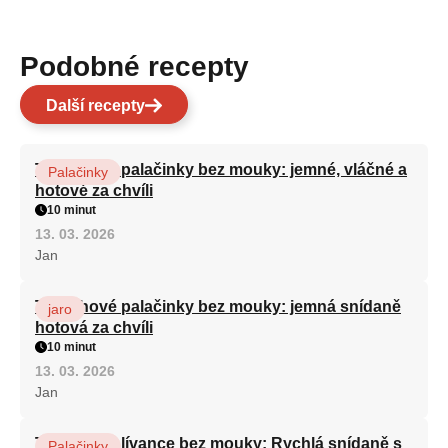
Podobné recepty
Další recepty
Tvarohové palačinky bez mouky: jemné, vláčné a
Palačinky
hotové za chvíli
10 minut
13. 03. 2026
Jan
Tvarohové palačinky bez mouky: jemná snídaně
jaro
hotová za chvíli
10 minut
13. 03. 2026
Jan
Tvarohové lívance bez mouky: Rychlá snídaně s
Palačinky