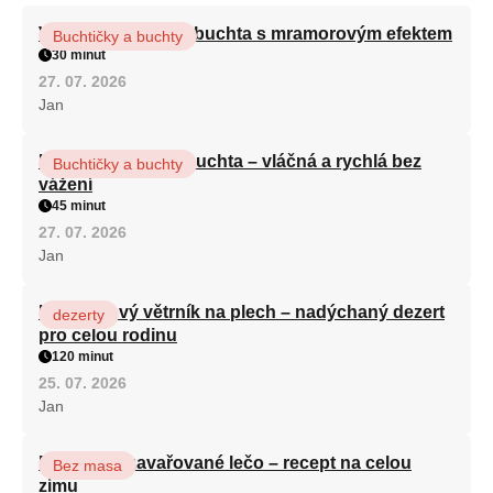
Vláčná olejová litá buchta s mramorovým efektem
Buchtičky a buchty
30 minut
27. 07. 2026
Jan
Hrnková maková buchta – vláčná a rychlá bez
Buchtičky a buchty
vážení
45 minut
27. 07. 2026
Jan
Karamelový větrník na plech – nadýchaný dezert
dezerty
pro celou rodinu
120 minut
25. 07. 2026
Jan
Babiččino zavařované lečo – recept na celou
Bez masa
zimu