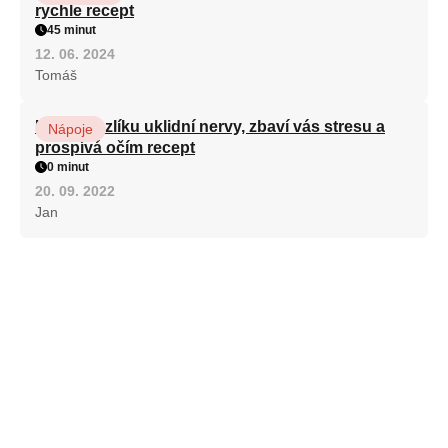
rychle recept
45 minut
12. 06. 2024
Tomáš
Kořen kozlíku uklidní nervy, zbaví vás stresu a
Nápoje
prospívá očím recept
0 minut
20. 09. 2022
Jan