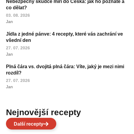
Nebezpečný škůdce míří do Česka: jak ho poznáte a
co dělat?
03. 08. 2026
Jan
Jídla z jedné pánve: 4 recepty, které vás zachrání ve
všední den
27. 07. 2026
Jan
Plná čára vs. dvojitá plná čára: Víte, jaký je mezi nimi
rozdíl?
27. 07. 2026
Jan
Nejnovější recepty
Další recepty