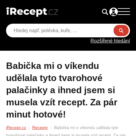
Rozšířené hledání
Babička mi o víkendu
udělala tyto tvarohové
palačinky a ihned jsem si
musela vzít recept. Za pár
minut hotové!
iRecept.cz
Recepty
Babička mi o víkendu udělala tyto
tvarohové palačinky a ihned jsem si musela vzít recept. Za pár