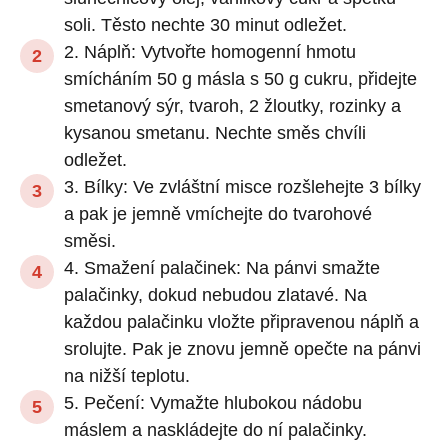
soli. Těsto nechte 30 minut odležet.
2. Náplň: Vytvořte homogenní hmotu
smícháním 50 g másla s 50 g cukru, přidejte
smetanový sýr, tvaroh, 2 žloutky, rozinky a
kysanou smetanu. Nechte směs chvíli
odležet.
3. Bílky: Ve zvláštní misce rozšlehejte 3 bílky
a pak je jemně vmíchejte do tvarohové
směsi.
4. Smažení palačinek: Na pánvi smažte
palačinky, dokud nebudou zlatavé. Na
každou palačinku vložte připravenou náplň a
srolujte. Pak je znovu jemně opečte na pánvi
na nižší teplotu.
5. Pečení: Vymažte hlubokou nádobu
máslem a naskládejte do ní palačinky.