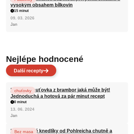
vysokým obsahem bílkovin
15 minut
09. 03. 2026
Jan
Nejlépe hodnocené
Další recepty
Nejlepší chuťovka z brambor jaká může být!
chuťovky
Jednoduchá a hotová za pár minut recept
0 minut
13. 06. 2024
Jan
Karlovarské knedlíky od Pohlreicha chutně a
Bez masa