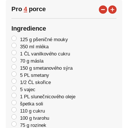
Pro
4
porce
Ingredience
125 g pšeničné mouky
350 ml mléka
1 ČL vanilkového cukru
70 g másla
150 g smetanového sýra
5 PL smetany
1/2 ČL skořice
5 vajec
1 PL slunečnicového oleje
špetka soli
110 g cukru
100 g tvarohu
75 g rozinek