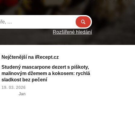
Rozšířené hledání
Nejčtenější na iRecept.cz
Studený mascarpone dezert s piškoty,
malinovým džemem a kokosem: rychlá
sladkost bez pečení
19. 03. 2026
Jan