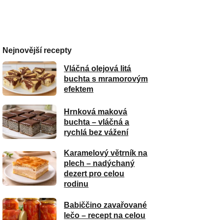
Nejnovější recepty
Vláčná olejová litá
buchta s mramorovým
efektem
Hrnková maková
buchta – vláčná a
rychlá bez vážení
Karamelový větrník na
plech – nadýchaný
dezert pro celou
rodinu
Babiččino zavařované
lečo – recept na celou