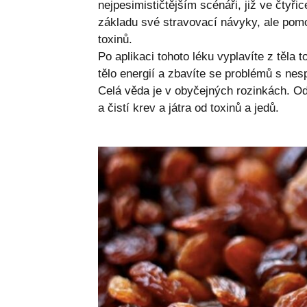
nejpesimističtějším scénáři, již ve čtyři
základu své stravovací návyky, ale pomoc
toxinů.
Po aplikaci tohoto léku vyplavíte z těla 
tělo energií a zbavíte se problémů s nes
Celá věda je v obyčejných rozinkách. Od
a čistí krev a játra od toxinů a jedů.