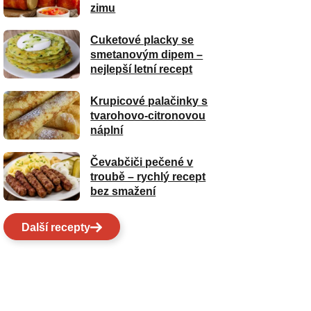
zimu
Cuketové placky se
smetanovým dipem –
nejlepší letní recept
Krupicové palačinky s
tvarohovo-citronovou
náplní
Čevabčiči pečené v
troubě – rychlý recept
bez smažení
Další recepty