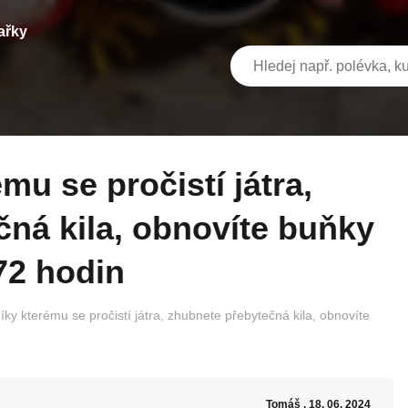
ařky
ná kila, obnovíte buňky
 72 hodin
íky kterému se pročistí játra, zhubnete přebytečná kila, obnovíte
Tomáš
, 18. 06. 2024