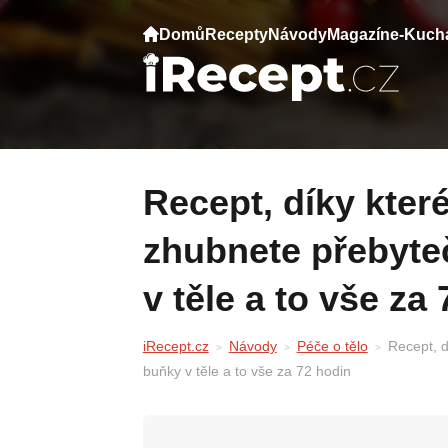
Domů
Recepty
Návody
Magazín
e-Kuch
Recept, díky kterému se pročistí játra,
zhubnete přebyteč
v těle a to vše za
iRecept.cz
Návody
Péče o tělo
Recept, d
buňky v těle a to vše za 72 hodin