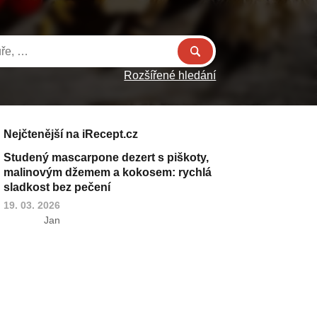
Rozšířené hledání
Nejčtenější na iRecept.cz
Studený mascarpone dezert s piškoty,
malinovým džemem a kokosem: rychlá
sladkost bez pečení
19. 03. 2026
Jan