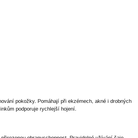
chování pokožky. Pomáhají při ekzémech, akné i drobných
nkům podporuje rychlejší hojení.
e přirozenou obranyschopnost. Pravidelné užívání čaje