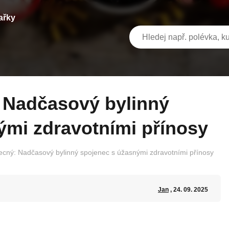
ařky
ými zdravotními přínosy
ecný: Nadčasový bylinný spojenec s úžasnými zdravotními přínosy
Jan
, 24. 09. 2025