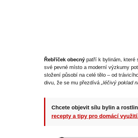
Řebříček obecný
patří k bylinám, které 
své pevné místo a moderní výzkumy potv
složení působí na celé tělo – od trávicí
divu, že se mu přezdívá
„léčivý poklad n
Chcete objevit sílu bylin a rostli
recepty a tipy pro domácí využití