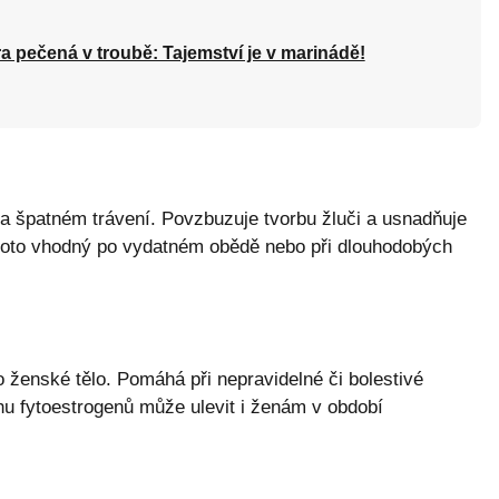
a pečená v troubě: Tajemství je v marinádě!
a špatném trávení. Povzbuzuje tvorbu žluči a usnadňuje
e proto vhodný po vydatném obědě nebo při dlouhodobých
o ženské tělo. Pomáhá při nepravidelné či bolestivé
u fytoestrogenů může ulevit i ženám v období