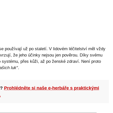
se používají už po staletí. V lidovém léčitelství měl vždy
rzují, že jeho účinky nejsou jen pověrou. Díky svému
ho systému, přes kůži, až po ženské zdraví. Není proto
ašich luk“
.
n?
Prohlédněte si naše e-herbáře s praktickými
.