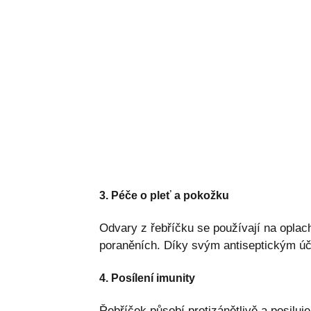
3. Péče o pleť a pokožku
Odvary z řebříčku se používají na opla
poraněních. Díky svým antiseptickým úči
4. Posílení imunity
Řebříček působí protizánětlivě a posiluj