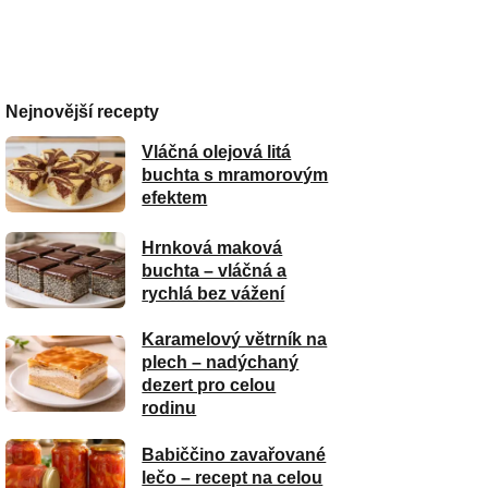
Nejnovější recepty
Vláčná olejová litá
buchta s mramorovým
efektem
Hrnková maková
buchta – vláčná a
rychlá bez vážení
Karamelový větrník na
plech – nadýchaný
dezert pro celou
rodinu
Babiččino zavařované
lečo – recept na celou