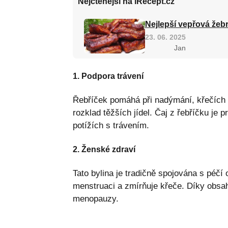
Nejčtenější na iRecept.cz
Nejlepší vepřová žebr
23. 06. 2025
Jan
1. Podpora trávení
Řebříček pomáhá při nadýmání, křečích 
rozklad těžších jídel. Čaj z řebříčku j
potížích s trávením.
2. Ženské zdraví
Tato bylina je tradičně spojována s péčí 
menstruaci a zmírňuje křeče. Díky obsah
menopauzy.