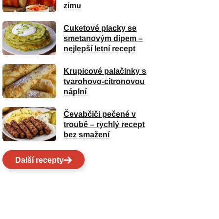
zimu
Cuketové placky se
smetanovým dipem –
nejlepší letní recept
Krupicové palačinky s
tvarohovo-citronovou
náplní
Čevabčiči pečené v
troubě – rychlý recept
bez smažení
Další recepty