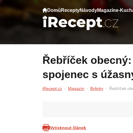
Domů
Recepty
Návody
Magazín
e-Kuch
Řebříček obecný: Nadčasový bylinný
spojenec s úžasn
iRecept.cz
Magazín
Bylinky
Řebříček ob
Vytisknout článek