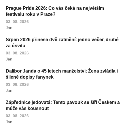
Prague Pride 2026: Co vás čeká na největším
festivalu roku v Praze?
03. 08. 2026
Jan
Srpen 2026 přinese dvě zatmění: jedno večer, druhé
za úsvitu
03. 08. 2026
Jan
Dalibor Janda o 45 letech manželství: Žena zvládla i
šílené dopisy fanynek
03. 08. 2026
Jan
Zápřednice jedovatá: Tento pavouk se šíří Českem a
může vás kousnout
03. 08. 2026
Jan