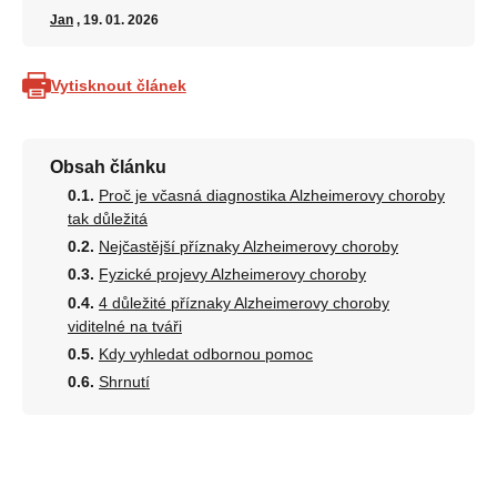
Jan
, 19. 01. 2026
Vytisknout článek
Obsah článku
Proč je včasná diagnostika Alzheimerovy choroby
tak důležitá
Nejčastější příznaky Alzheimerovy choroby
Fyzické projevy Alzheimerovy choroby
4 důležité příznaky Alzheimerovy choroby
viditelné na tváři
Kdy vyhledat odbornou pomoc
Shrnutí