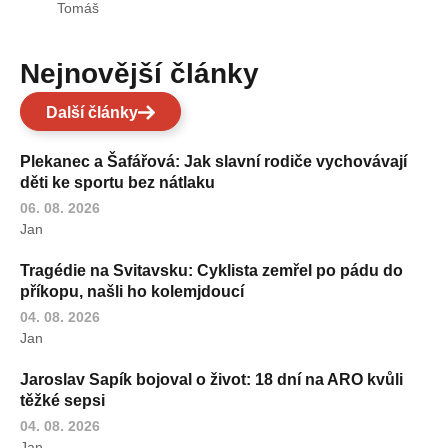
Tomáš
Nejnovější články
Další články
Plekanec a Šafářová: Jak slavní rodiče vychovávají
děti ke sportu bez nátlaku
06. 08. 2026
Jan
Tragédie na Svitavsku: Cyklista zemřel po pádu do
příkopu, našli ho kolemjdoucí
04. 08. 2026
Jan
Jaroslav Sapík bojoval o život: 18 dní na ARO kvůli
těžké sepsi
04. 08. 2026
Jan