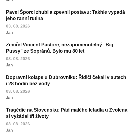
Pavel Šporcl zhubl a zpevnil postavu: Takhle vypadá
jeho ranní rutina
03. 08. 2026
Jan
Zemřel Vincent Pastore, nezapomenutelný „Big
Pussy" ze Sopránů. Bylo mu 80 let
03. 08. 2026
Jan
Dopravní kolaps u Dubrovníku: Řidiči čekali v autech
i 28 hodin bez vody
03. 08. 2026
Jan
Tragédie na Slovensku: Pád malého letadla u Zvolena
si vyžádal tři životy
03. 08. 2026
Jan