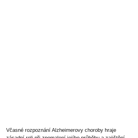
Včasné rozpoznání Alzheimerovy choroby hraje
zásadní roli při zpomalení jejího průběhu a zajištění