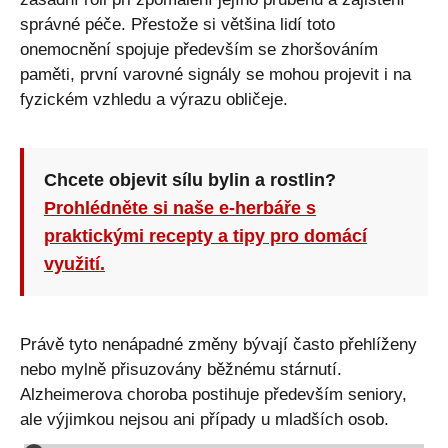
správné péče. Přestože si většina lidí toto
onemocnění spojuje především se zhoršováním
paměti, první varovné signály se mohou projevit i na
fyzickém vzhledu a výrazu obličeje.
Chcete objevit sílu bylin a rostlin?
Prohlédněte si naše e-herbáře s
praktickými recepty a tipy pro domácí
využití.
Právě tyto nenápadné změny bývají často přehlíženy
nebo mylně přisuzovány běžnému stárnutí.
Alzheimerova choroba postihuje především seniory,
ale výjimkou nejsou ani případy u mladších osob.