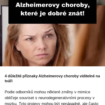
4 důležité příznaky Alzheimerovy choroby viditelné na
tváři
Podle odborníků mohou některé změny v mimice
obličeje souviset s neurodegenerativními procesy v
mozku. Tyto projevy mohou být nenápadné, ale často