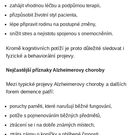
zahájit vhodnou léčbu a podpůrnou terapii,
přizpůsobit životní styl pacienta,
lépe připravit rodinu na postupné změny,
snížit stres a nejistotu spojenou s onemocněním.
Kromě kognitivních potíží je proto důležité sledovat i
fyzické a behaviorální projevy.
Nejčastější příznaky Alzheimerovy choroby
Mezi typické projevy Alzheimerovy choroby a dalších
forem demence patří:
poruchy paměti, které narušují běžné fungování,
potíže s pojmenováním běžných předmětů,
ztrácení se i na dobře známých místech,
ztráta zájmu o koníčky a oblíbené činnosti,