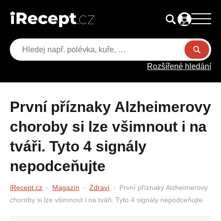
Rozšířené hledání
První příznaky Alzheimerovy
choroby si lze všimnout i na
tváři. Tyto 4 signály
nepodceňujte
iRecept.cz
Magazín
Zdraví
První příznaky Alzheimerovy
choroby si lze všimnout i na tváři. Tyto 4 signály nepodceňujte