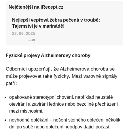
Nejčtenější na iRecept.cz
Nejlepší vepřová žebra pečená v troubě:
Tajemství je v marinádě!
23. 06. 2025
Jan
Fyzické projevy Alzheimerovy choroby
Odborníci upozorňují, že Alzheimerova choroba se
může projevovat také fyzicky. Mezi varovné signály
patří:
opakované stereotypní chování, například neustálé
otevírání a zavírání lednice nebo bezcílné přecházení
mezi místnostmi,
nevhodné oblékání – nošení stejného oblečení několik
dní po sobě nebo oblečení neodpovídající počasí,