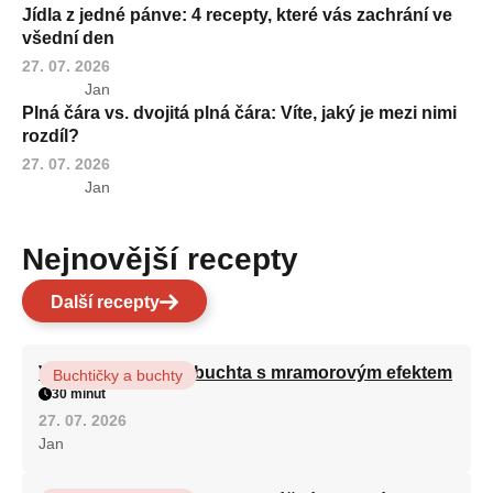
Jídla z jedné pánve: 4 recepty, které vás zachrání ve
všední den
27. 07. 2026
Jan
Plná čára vs. dvojitá plná čára: Víte, jaký je mezi nimi
rozdíl?
27. 07. 2026
Jan
Nejnovější recepty
Další recepty
Vláčná olejová litá buchta s mramorovým efektem
Buchtičky a buchty
30 minut
27. 07. 2026
Jan