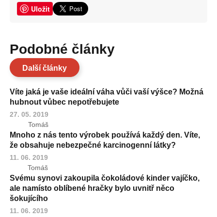
Uložit
Podobné články
Další články
Víte jaká je vaše ideální váha vůči vaší výšce? Možná
hubnout vůbec nepotřebujete
27. 05. 2019
Tomáš
Mnoho z nás tento výrobek používá každý den. Víte,
že obsahuje nebezpečné karcinogenní látky?
11. 06. 2019
Tomáš
Svému synovi zakoupila čokoládové kinder vajíčko,
ale namísto oblíbené hračky bylo uvnitř něco
šokujícího
11. 06. 2019