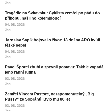
Jan
Tragédie na Svitavsku: Cyklista zemřel po pádu do
příkopu, našli ho kolemjdoucí
04. 08. 2026
Jan
Jaroslav Sapík bojoval o život: 18 dní na ARO kvůli
těžké sepsi
04. 08. 2026
Jan
Pavel Šporcl zhubl a zpevnil postavu: Takhle vypadá
jeho ranní rutina
03. 08. 2026
Jan
Zemřel Vincent Pastore, nezapomenutelný „Big
Pussy" ze Sopránů. Bylo mu 80 let
03. 08. 2026
Jan