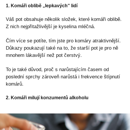
1. Komáři oblibě „lepkavých“ lidí
Váš pot obsahuje několik složek, které komáři oblibě.
Z nich nejpřitažlivější je kyselina mléčná.
Čím více se potíte, tím jste pro komáry atraktivnější.
Důkazy poukazují také na to, že starší pot je pro ně
mnohem lákavější než pot čerstvý.
To je také důvod, proč s narůstajícím časem od
poslední sprchy zároveň narůstá i frekvence štípnutí
komárů.
2. Komáři milují konzumentů alkoholu