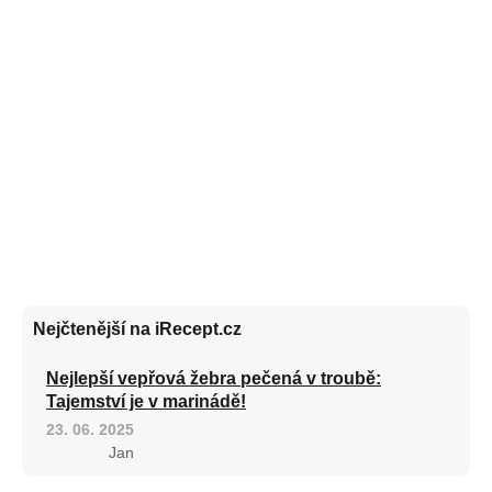
Nejčtenější na iRecept.cz
Nejlepší vepřová žebra pečená v troubě:
Tajemství je v marinádě!
23. 06. 2025
Jan