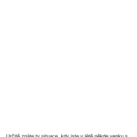
Určitě znáte ty situace, kdy jste v létě někde venku s