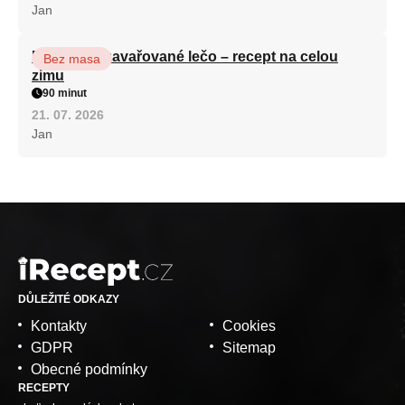
Jan
Babiččino zavařované lečo – recept na celou
Bez masa
zimu
90 minut
21. 07. 2026
Jan
DŮLEŽITÉ ODKAZY
Kontakty
Cookies
GDPR
Sitemap
Obecné podmínky
RECEPTY