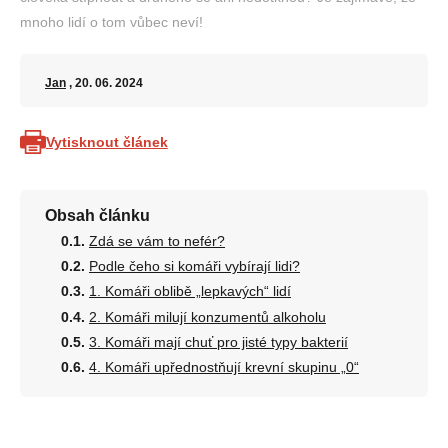
mnoho lidí o tom vůbec neví!
Jan
, 20. 06. 2024
Vytisknout článek
Obsah článku
Zdá se vám to nefér?
Podle čeho si komáři vybírají lidi?
1. Komáři oblibě „lepkavých“ lidí
2. Komáři milují konzumentů alkoholu
3. Komáři mají chuť pro jisté typy bakterií
4. Komáři upřednostňují krevní skupinu „0“