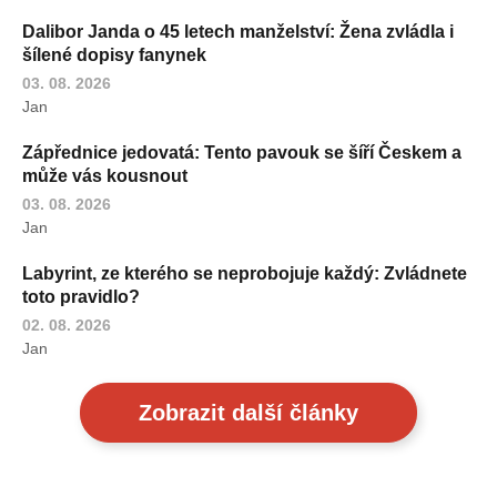
Dalibor Janda o 45 letech manželství: Žena zvládla i
šílené dopisy fanynek
03. 08. 2026
Jan
Zápřednice jedovatá: Tento pavouk se šíří Českem a
může vás kousnout
03. 08. 2026
Jan
Labyrint, ze kterého se neprobojuje každý: Zvládnete
toto pravidlo?
02. 08. 2026
Jan
Zobrazit další články