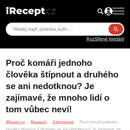
Rozšířené hledání
Proč komáři jednoho
člověka štípnout a druhého
se ani nedotknou? Je
zajímavé, že mnoho lidí o
tom vůbec neví!
iRecept.cz
Magazín
Zajímavosti
Proč komáři jednoho
člověka štípnout a druhého se ani nedotknou? Je zajímavé, že