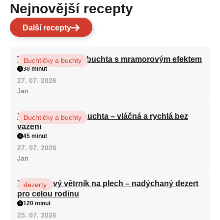
Nejnovější recepty
Další recepty
Vláčná olejová litá buchta s mramorovým efektem
Buchtičky a buchty
30 minut
27. 07. 2026
Jan
Hrnková maková buchta – vláčná a rychlá bez
Buchtičky a buchty
vážení
45 minut
27. 07. 2026
Jan
Karamelový větrník na plech – nadýchaný dezert
dezerty
pro celou rodinu
120 minut
25. 07. 2026