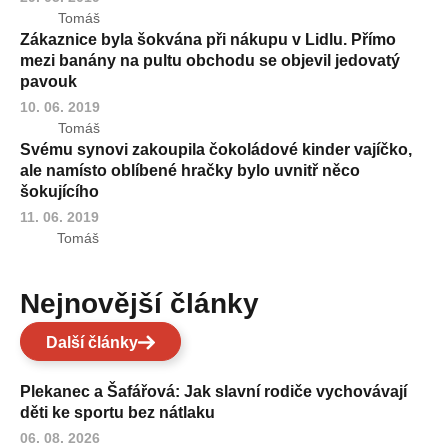
Tomáš
Zákaznice byla šokvána při nákupu v Lidlu. Přímo
mezi banány na pultu obchodu se objevil jedovatý
pavouk
10. 06. 2019
Tomáš
Svému synovi zakoupila čokoládové kinder vajíčko,
ale namísto oblíbené hračky bylo uvnitř něco
šokujícího
11. 06. 2019
Tomáš
Nejnovější články
Další články
Plekanec a Šafářová: Jak slavní rodiče vychovávají
děti ke sportu bez nátlaku
06. 08. 2026