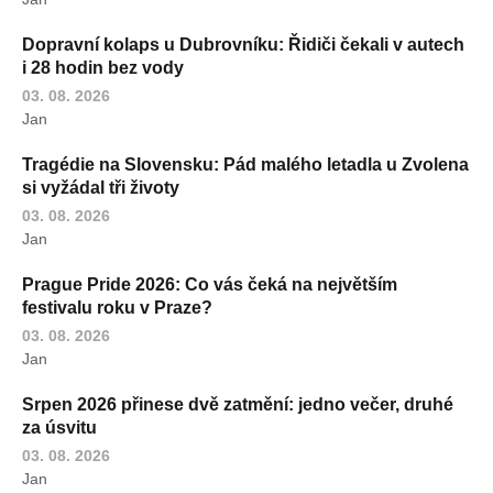
Dopravní kolaps u Dubrovníku: Řidiči čekali v autech
i 28 hodin bez vody
03. 08. 2026
Jan
Tragédie na Slovensku: Pád malého letadla u Zvolena
si vyžádal tři životy
03. 08. 2026
Jan
Prague Pride 2026: Co vás čeká na největším
festivalu roku v Praze?
03. 08. 2026
Jan
Srpen 2026 přinese dvě zatmění: jedno večer, druhé
za úsvitu
03. 08. 2026
Jan