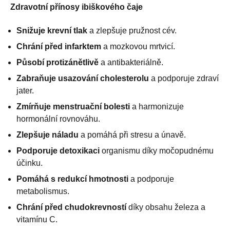
Zdravotní přínosy ibiškového čaje
Snižuje krevní tlak
a zlepšuje pružnost cév.
Chrání před infarktem
a mozkovou mrtvicí.
Působí protizánětlivě
a antibakteriálně.
Zabraňuje usazování cholesterolu
a podporuje zdraví
jater.
Zmírňuje menstruační bolesti
a harmonizuje
hormonální rovnováhu.
Zlepšuje náladu
a pomáhá při stresu a únavě.
Podporuje detoxikaci
organismu díky močopudnému
účinku.
Pomáhá s redukcí hmotnosti
a podporuje
metabolismus.
Chrání před chudokrevností
díky obsahu železa a
vitamínu C.