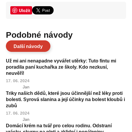
Uložit
Podobné návody
Další návody
Už mi ani nenapadne vyvářet utěrky: Tuto fintu mi
poradila paní kuchařka ze školy. Kdo nezkusí,
neuvěří!
17. 06. 2024
Jan
Triky našich dědů, které jsou účinnější než léky proti
bolesti. Syrová slanina a její účinky na bolest kloubů i
zubů
17. 06. 2024
Jan
Domácí krém na tvář pro celou rodinu. Odstraní
vrásky, skvrny na pleti a zklidní i popáleniny