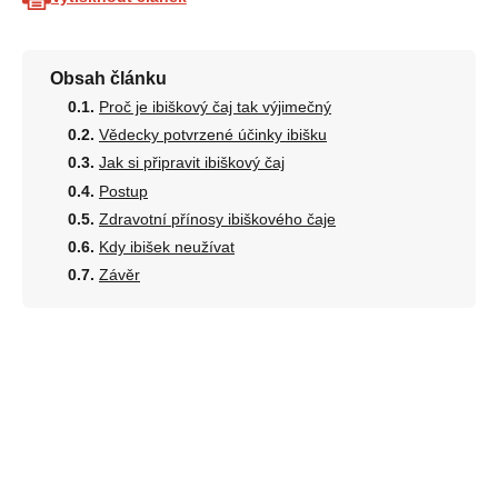
Obsah článku
Proč je ibiškový čaj tak výjimečný
Vědecky potvrzené účinky ibišku
Jak si připravit ibiškový čaj
Postup
Zdravotní přínosy ibiškového čaje
Kdy ibišek neužívat
Závěr