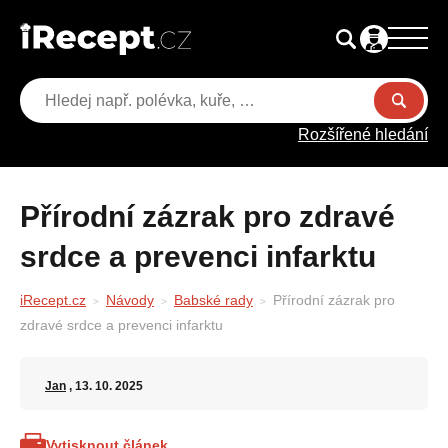
Rozšířené hledání
Přírodní zázrak pro zdravé
srdce a prevenci infarktu
iRecept.cz
Návody
Babské rady
Přírodní zázrak pro
zdravé srdce a prevenci infarktu
Jan
, 13. 10. 2025
Vytisknout článek