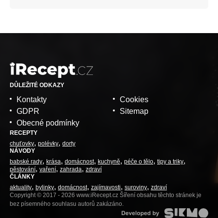
DŮLEŽITÉ ODKAZY
Kontakty
Cookies
GDPR
Sitemap
Obecné podmínky
RECEPTY
chuťovky
polévky
dorty
NÁVODY
babské rady
krása
domácnost
kuchyně
péče o tělo
tipy a triky
pěstování
vaření
zahrada
zdraví
ČLÁNKY
aktuality
bylinky
domácnost
zajímavosti
suroviny
zdraví
Copyright © 2017 - 2026 www.iRecept.cz Šíření obsahu těchto stránek je
bez písemného souhlasu autorů zakázáno.