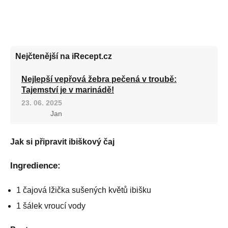
Nejčtenější na iRecept.cz
Nejlepší vepřová žebra pečená v troubě:
Tajemství je v marinádě!
23. 06. 2025
Jan
Jak si připravit ibiškový čaj
Ingredience:
1 čajová lžička sušených květů ibišku
1 šálek vroucí vody