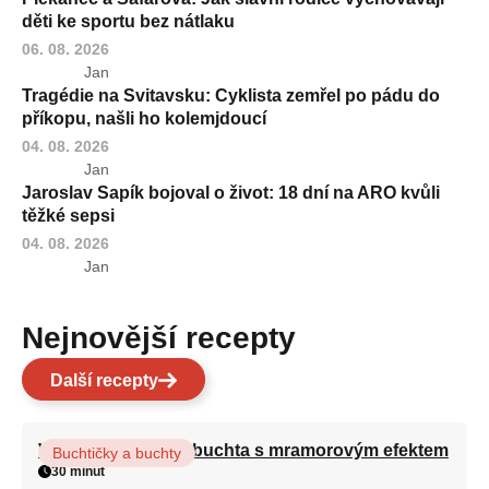
děti ke sportu bez nátlaku
06. 08. 2026
Jan
Tragédie na Svitavsku: Cyklista zemřel po pádu do
příkopu, našli ho kolemjdoucí
04. 08. 2026
Jan
Jaroslav Sapík bojoval o život: 18 dní na ARO kvůli
těžké sepsi
04. 08. 2026
Jan
Nejnovější recepty
Další recepty
Vláčná olejová litá buchta s mramorovým efektem
Buchtičky a buchty
30 minut