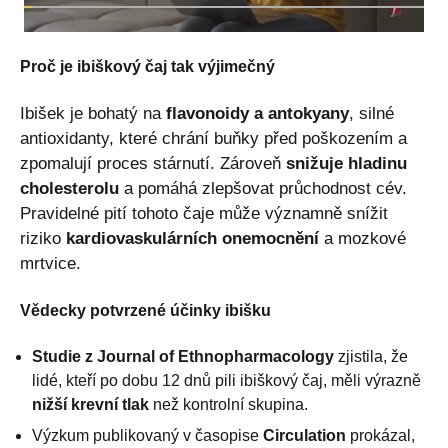
Proč je ibiškový čaj tak výjimečný
Ibišek je bohatý na
flavonoidy a antokyany
, silné
antioxidanty, které chrání buňky před poškozením a
zpomalují proces stárnutí. Zároveň
snižuje hladinu
cholesterolu
a pomáhá zlepšovat průchodnost cév.
Pravidelné pití tohoto čaje může významně snížit
riziko
kardiovaskulárních onemocnění
a mozkové
mrtvice.
Vědecky potvrzené účinky ibišku
Studie z Journal of Ethnopharmacology
zjistila, že
lidé, kteří po dobu 12 dnů pili ibiškový čaj, měli výrazně
nižší krevní tlak
než kontrolní skupina.
Výzkum publikovaný v časopise
Circulation
prokázal,