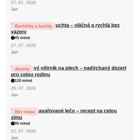
27. 07. 2026
Jan
Hrnková maková buchta – vláčná a rychlá bez
Buchtičky a buchty
vážení
45 minut
27. 07. 2026
Jan
Karamelový větrník na plech – nadýchaný dezert
dezerty
pro celou rodinu
120 minut
25. 07. 2026
Jan
Babiččino zavařované lečo – recept na celou
Bez masa
zimu
90 minut
21. 07. 2026
Jan