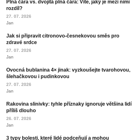
Plná čára vs. dvojitá plná čára: Víte, jaký je mezi nimi
rozdíl?
27. 07. 2026
Jan
Jak si připravit citronovo-česnekovou směs pro
zdravé srdce
27. 07. 2026
Jan
Ovocná bublanina 4× jinak: vyzkoušejte tvarohovou,
šlehačkovou i pudinkovou
27. 07. 2026
Jan
Rakovina slinivky: tyhle příznaky ignoruje většina lidí
příliš dlouho
26. 07. 2026
Jan
3 typy bolesti, které lidé podceňují a mohou