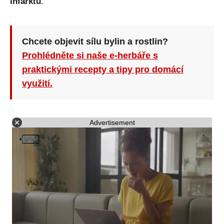
infarktu
.
Chcete objevit sílu bylin a rostlin?
Prohlédněte si naše e-herbáře s
praktickými recepty a tipy pro domácí
využití.
Advertisement