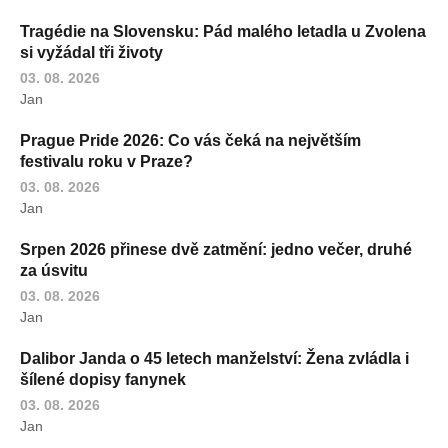
Tragédie na Slovensku: Pád malého letadla u Zvolena
si vyžádal tři životy
03. 08. 2026
Jan
Prague Pride 2026: Co vás čeká na největším
festivalu roku v Praze?
03. 08. 2026
Jan
Srpen 2026 přinese dvě zatmění: jedno večer, druhé
za úsvitu
03. 08. 2026
Jan
Dalibor Janda o 45 letech manželství: Žena zvládla i
šílené dopisy fanynek
03. 08. 2026
Jan