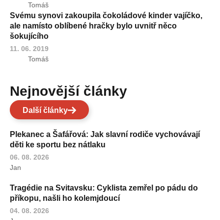
Tomáš
Svému synovi zakoupila čokoládové kinder vajíčko,
ale namísto oblíbené hračky bylo uvnitř něco
šokujícího
11. 06. 2019
Tomáš
Nejnovější články
Další články
Plekanec a Šafářová: Jak slavní rodiče vychovávají
děti ke sportu bez nátlaku
06. 08. 2026
Jan
Tragédie na Svitavsku: Cyklista zemřel po pádu do
příkopu, našli ho kolemjdoucí
04. 08. 2026