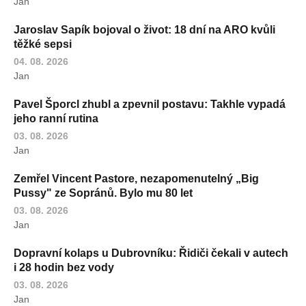
Jan
Jaroslav Sapík bojoval o život: 18 dní na ARO kvůli
těžké sepsi
04. 08. 2026
Jan
Pavel Šporcl zhubl a zpevnil postavu: Takhle vypadá
jeho ranní rutina
03. 08. 2026
Jan
Zemřel Vincent Pastore, nezapomenutelný „Big
Pussy" ze Sopránů. Bylo mu 80 let
03. 08. 2026
Jan
Dopravní kolaps u Dubrovníku: Řidiči čekali v autech
i 28 hodin bez vody
03. 08. 2026
Jan