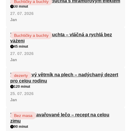
Vláčná olejová litá buchta s mramorovým efektem
Buchtičky a buchty
30 minut
27. 07. 2026
Jan
Hrnková maková buchta – vláčná a rychlá bez
Buchtičky a buchty
vážení
45 minut
27. 07. 2026
Jan
Karamelový větrník na plech – nadýchaný dezert
dezerty
pro celou rodinu
120 minut
25. 07. 2026
Jan
Babiččino zavařované lečo – recept na celou
Bez masa
zimu
90 minut