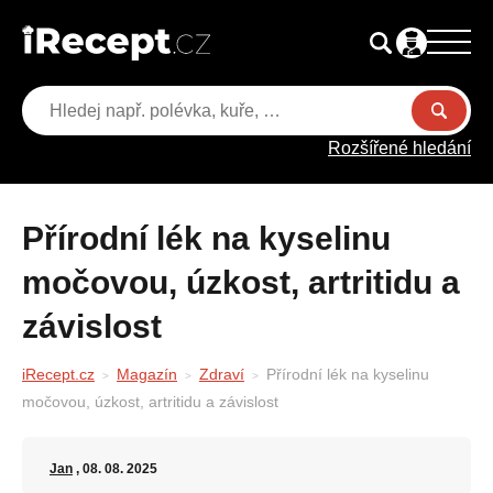
Rozšířené hledání
Přírodní lék na kyselinu
močovou, úzkost, artritidu a
závislost
iRecept.cz
Magazín
Zdraví
Přírodní lék na kyselinu
močovou, úzkost, artritidu a závislost
Jan
, 08. 08. 2025