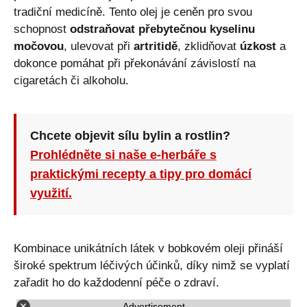
tradiční medicíně. Tento olej je ceněn pro svou
schopnost
odstraňovat přebytečnou kyselinu
močovou
, ulevovat při
artritidě
, zklidňovat
úzkost
a
dokonce pomáhat při překonávání závislostí na
cigaretách či alkoholu.
Chcete objevit sílu bylin a rostlin?
Prohlédněte si naše e-herbáře s
praktickými recepty a tipy pro domácí
využití.
Kombinace unikátních látek v bobkovém oleji přináší
široké spektrum léčivých účinků, díky nimž se vyplatí
zařadit ho do každodenní péče o zdraví.
Advertisement