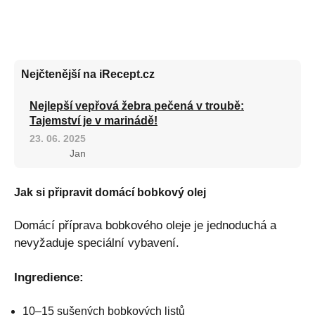
Nejčtenější na iRecept.cz
Nejlepší vepřová žebra pečená v troubě:
Tajemství je v marinádě!
23. 06. 2025
Jan
Jak si připravit domácí bobkový olej
Domácí příprava bobkového oleje je jednoduchá a
nevyžaduje speciální vybavení.
Ingredience:
10–15 sušených bobkových listů