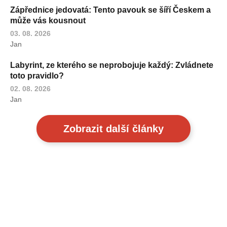
Zápřednice jedovatá: Tento pavouk se šíří Českem a
může vás kousnout
03. 08. 2026
Jan
Labyrint, ze kterého se neprobojuje každý: Zvládnete
toto pravidlo?
02. 08. 2026
Jan
Zobrazit další články