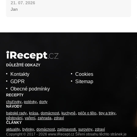
21. 07. 2026
Jan
DŮLEŽITÉ ODKAZY
Kontakty
Cookies
GDPR
Sitemap
Obecné podmínky
RECEPTY
chuťovky
polévky
dorty
NÁVODY
babské rady
krása
domácnost
kuchyně
péče o tělo
tipy a triky
pěstování
vaření
zahrada
zdraví
ČLÁNKY
aktuality
bylinky
domácnost
zajímavosti
suroviny
zdraví
Copyright © 2017 - 2026 www.iRecept.cz Šíření obsahu těchto stránek je