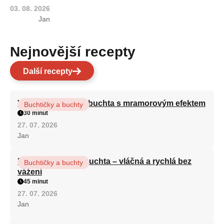
03. 08. 2026
Jan
Nejnovější recepty
Další recepty
Vláčná olejová litá buchta s mramorovým efektem
Buchtičky a buchty
30 minut
27. 07. 2026
Jan
Hrnková maková buchta – vláčná a rychlá bez
Buchtičky a buchty
vážení
45 minut
27. 07. 2026
Jan