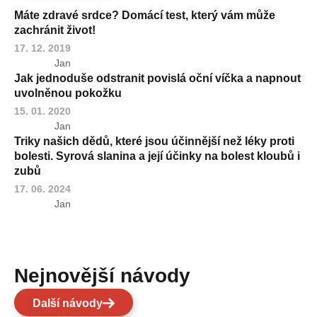
Máte zdravé srdce? Domácí test, který vám může
zachránit život!
17. 12. 2019
Jan
Jak jednoduše odstranit povislá oční víčka a napnout
uvolněnou pokožku
15. 01. 2020
Jan
Triky našich dědů, které jsou účinnější než léky proti
bolesti. Syrová slanina a její účinky na bolest kloubů i
zubů
17. 06. 2024
Jan
Nejnovější návody
Další návody