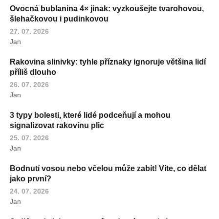
Ovocná bublanina 4× jinak: vyzkoušejte tvarohovou,
šlehačkovou i pudinkovou
27. 07. 2026
Jan
Rakovina slinivky: tyhle příznaky ignoruje většina lidí
příliš dlouho
26. 07. 2026
Jan
3 typy bolesti, které lidé podceňují a mohou
signalizovat rakovinu plic
25. 07. 2026
Jan
Bodnutí vosou nebo včelou může zabít! Víte, co dělat
jako první?
24. 07. 2026
Jan