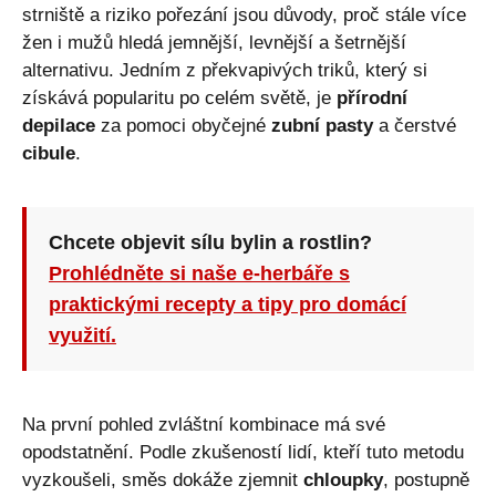
strniště a riziko pořezání jsou důvody, proč stále více
žen i mužů hledá jemnější, levnější a šetrnější
alternativu. Jedním z překvapivých triků, který si
získává popularitu po celém světě, je
přírodní
depilace
za pomoci obyčejné
zubní pasty
a čerstvé
cibule
.
Chcete objevit sílu bylin a rostlin?
Prohlédněte si naše e-herbáře s
praktickými recepty a tipy pro domácí
využití.
Na první pohled zvláštní kombinace má své
opodstatnění. Podle zkušeností lidí, kteří tuto metodu
vyzkoušeli, směs dokáže zjemnit
chloupky
, postupně