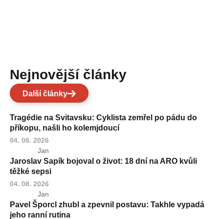
Nejnovější články
Další články
Tragédie na Svitavsku: Cyklista zemřel po pádu do
příkopu, našli ho kolemjdoucí
04. 08. 2026
Jan
Jaroslav Sapík bojoval o život: 18 dní na ARO kvůli
těžké sepsi
04. 08. 2026
Jan
Pavel Šporcl zhubl a zpevnil postavu: Takhle vypadá
jeho ranní rutina