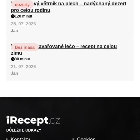
Karamelový větrník na plech – nadýchaný dezert
dezerty
pro celou rodinu
120 minut
25. 07. 2026
Jan
Babiččino zavařované lečo – recept na celou
Bez masa
zimu
90 minut
21. 07. 2026
Jan
DŮLEŽITÉ ODKAZY
Kontakty
Cookies