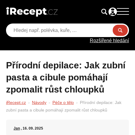
Rozšířené hledání
Přírodní depilace: Jak zubní
pasta a cibule pomáhají
zpomalit růst chloupků
iRecept.cz
Návody
Péče o tělo
Přírodní depilace: Jak
zubní pasta a cibule pomáhají zpomalit růst chloupků
Jan
, 16. 09. 2025