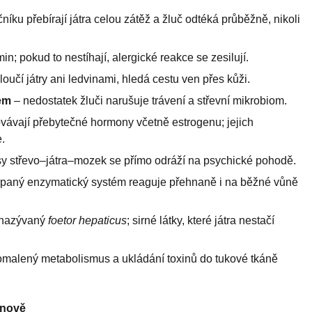
níku přebírají játra celou zátěž a žluč odtéká průběžně, nikoli
min; pokud to nestíhají, alergické reakce se zesilují.
loučí játry ani ledvinami, hledá cestu ven přes kůži.
em
– nedostatek žluči narušuje trávení a střevní mikrobiom.
ovávají přebytečné hormony včetně estrogenu; jejich
.
y střevo–játra–mozek se přímo odráží na psychické pohodě.
paný enzymatický systém reaguje přehnaně i na běžné vůně
 nazývaný
foetor hepaticus
; sirné látky, které játra nestačí
malený metabolismus a ukládání toxinů do tukové tkáně
bnově