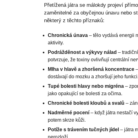
Přetížená játra se málokdy projeví přímo
zaměnitelné za obyčejnou únavu nebo st
některý z těchto příznaků:
Chronická únava
– tělo vydává energii
aktivity.
Podrážděnost a výkyvy nálad
– tradičn
potvrzuje, že toxiny ovlivňují centrální ne
Mlha v hlavě a zhoršená koncentrace
–
dostávají do mozku a zhoršují jeho funkci
Tupé bolesti hlavy nebo migréna
– zpom
jako opakující se bolesti za očima.
Chronické bolesti kloubů a svalů
– záně
Nadměrné pocení
– když játra nestačí v
potem skrze kůži.
Potíže s trávením tučných jídel
– játra 
nerozloží.