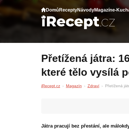
Domů
Recepty
Návody
Magazín
e-Kuch
Přetížená játra: 16 varovných signálů,
které tělo vysílá 
iRecept.cz
Magazín
Zdraví
Přetížená ját
Játra pracují bez přestání, ale málokdy