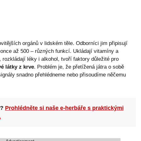
vitějších orgánů v lidském těle. Odborníci jim připisují
nce až 500 – různých funkcí. Ukládají vitamíny a
 rozkládají léky i alkohol, tvoří faktory důležité pro
vé látky z krve
. Problém je, že přetížená játra o sobě
h signály snadno přehlédneme nebo přisoudíme něčemu
n?
Prohlédněte si naše e-herbáře s praktickými
.