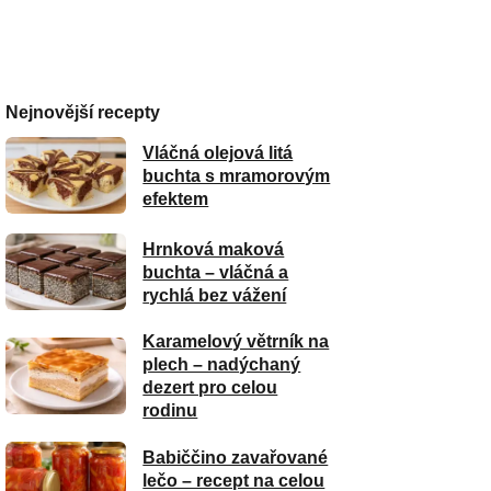
Nejnovější recepty
Vláčná olejová litá
buchta s mramorovým
efektem
Hrnková maková
buchta – vláčná a
rychlá bez vážení
Karamelový větrník na
plech – nadýchaný
dezert pro celou
rodinu
Babiččino zavařované
lečo – recept na celou