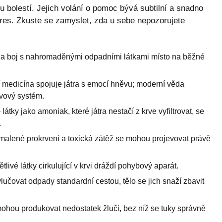
u bolestí. Jejich volání o pomoc bývá subtilní a snadno
res. Zkuste se zamyslet, zda u sebe nepozorujete
 na boj s nahromaděnými odpadními látkami místo na běžné
í medicína spojuje játra s emocí hněvu; moderní věda
rvový systém.
 látky jako amoniak, které játra nestačí z krve vyfiltrovat, se
.
alené prokrvení a toxická zátěž se mohou projevovat právě
tlivé látky cirkulující v krvi dráždí pohybový aparát.
ylučovat odpady standardní cestou, tělo se jich snaží zbavit
mohou produkovat nedostatek žluči, bez níž se tuky správně