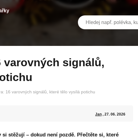
ařky
potichu
ra: 16 varovných signálů, které tělo vysílá potichu
Jan
, 27. 06. 2026
 si stěžují – dokud není pozdě. Přečtěte si, které