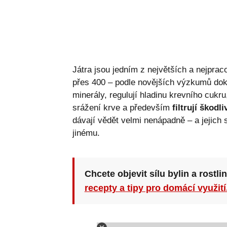
Játra jsou jedním z největších a nejpraco
přes 400 – podle novějších výzkumů doko
minerály, regulují hladinu krevního cukru,
srážení krve a především
filtrují škodli
dávají vědět velmi nenápadně – a jejic
jinému.
Chcete objevit sílu bylin a rostli
recepty a tipy pro domácí využití