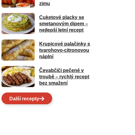
zimu
Cuketové placky se
smetanovým dipem –
nejlepší letní recept
Krupicové palačinky s
tvarohovo-citronovou
náplní
Čevabčiči pečené v
troubě – rychlý recept
bez smažení
Další recepty