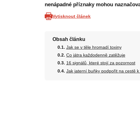
nenápadné příznaky mohou naznačovat,
Vytisknout článek
Obsah článku
Jak se v těle hromadí toxiny
Co játra každodenně zatěžuje
16 signálů, které stojí za pozornost
Jak jaterní buňky podpořit na cestě 