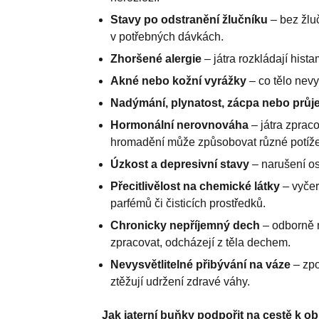
Stavy po odstranění žlučníku
– bez žluč
v potřebných dávkách.
Zhoršené alergie
– játra rozkládají hista
Akné nebo kožní vyrážky
– co tělo nevy
Nadýmání, plynatost, zácpa nebo průj
Hormonální nerovnováha
– játra zprac
hromadění může způsobovat různé potíže
Úzkost a depresivní stavy
– narušení os
Přecitlivělost na chemické látky
– vyčer
parfémů či čisticích prostředků.
Chronicky nepříjemný dech
– odborně
zpracovat, odcházejí z těla dechem.
Nevysvětlitelné přibývání na váze
– zpo
ztěžují udržení zdravé váhy.
Jak jaterní buňky podpořit na cestě k o