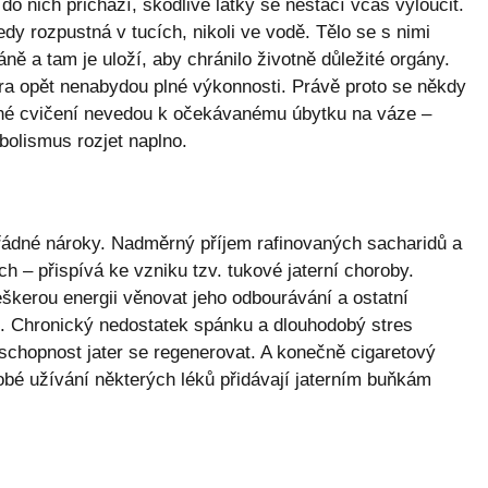
do nich přichází, škodlivé látky se nestačí včas vyloučit.
tedy rozpustná v tucích, nikoli ve vodě. Tělo se s nimi
áně a tam je uloží, aby chránilo životně důležité orgány.
átra opět nenabydou plné výkonnosti. Právě proto se někdy
elné cvičení nevedou k očekávanému úbytku na váze –
olismus rozjet naplno.
ořádné nároky. Nadměrný příjem rafinovaných sacharidů a
h – přispívá ke vzniku tzv. tukové jaterní choroby.
veškerou energii věnovat jeho odbourávání a ostatní
. Chronický nedostatek spánku a dlouhodobý stres
e schopnost jater se regenerovat. A konečně cigaretový
obé užívání některých léků přidávají jaterním buňkám