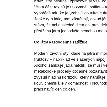
Když játra nestíhají zpracovávat vše, co 
Velká část toxinů je takzvaně lipofilní – 
vypořádá tak, že je „zabalí“ do tukové tk
Jenže tyto látky tam zůstávají, dokud j
stává, že ani důsledná dieta ani pravid
přetížená játra jednoduše nemohou metab
Co játra každodenně zatěžuje
Moderní životní styl klade na játra mim
fruktózy – například ve slazených nápojíc
Alkohol zahlcuje játra natolik, že musí 
metabolické procesy dočasně pozastavit
zvyšují hladinu kortizolu, který narušuj
kouř, chemikálie v domácnosti i dlouhod
práci navíc den co den.