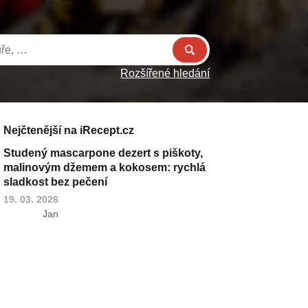
Rozšířené hledání
Nejčtenější na iRecept.cz
Studený mascarpone dezert s piškoty,
malinovým džemem a kokosem: rychlá
sladkost bez pečení
19. 03. 2026
Jan