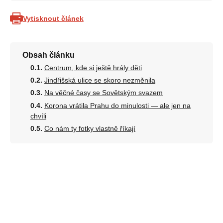
Vytisknout článek
Obsah článku
Centrum, kde si ještě hrály děti
Jindřišská ulice se skoro nezměnila
Na věčné časy se Sovětským svazem
Korona vrátila Prahu do minulosti — ale jen na
chvíli
Co nám ty fotky vlastně říkají