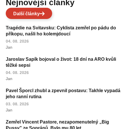
Nejnovější články
Další články
Tragédie na Svitavsku: Cyklista zemřel po pádu do
příkopu, našli ho kolemjdoucí
04. 08. 2026
Jan
Jaroslav Sapík bojoval o život: 18 dní na ARO kvůli
těžké sepsi
04. 08. 2026
Jan
Pavel Šporcl zhubl a zpevnil postavu: Takhle vypadá
jeho ranní rutina
03. 08. 2026
Jan
Zemřel Vincent Pastore, nezapomenutelný „Big
Pussy" ze Sopránů. Bylo mu 80 let