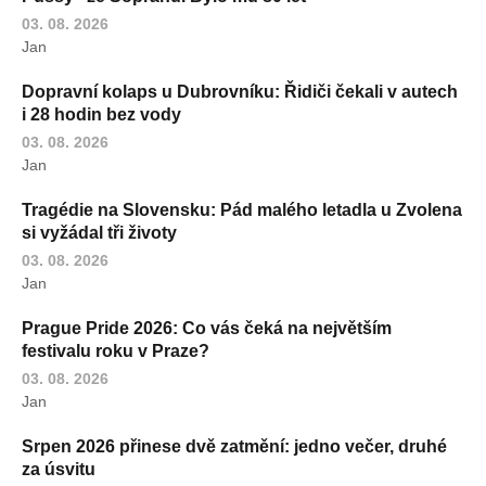
03. 08. 2026
Jan
Dopravní kolaps u Dubrovníku: Řidiči čekali v autech
i 28 hodin bez vody
03. 08. 2026
Jan
Tragédie na Slovensku: Pád malého letadla u Zvolena
si vyžádal tři životy
03. 08. 2026
Jan
Prague Pride 2026: Co vás čeká na největším
festivalu roku v Praze?
03. 08. 2026
Jan
Srpen 2026 přinese dvě zatmění: jedno večer, druhé
za úsvitu