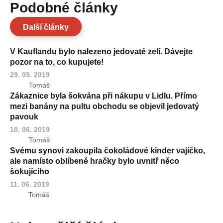
Podobné články
Další články
V Kauflandu bylo nalezeno jedovaté zelí. Dávejte
pozor na to, co kupujete!
29. 05. 2019
Tomáš
Zákaznice byla šokvána při nákupu v Lidlu. Přímo
mezi banány na pultu obchodu se objevil jedovatý
pavouk
10. 06. 2019
Tomáš
Svému synovi zakoupila čokoládové kinder vajíčko,
ale namísto oblíbené hračky bylo uvnitř něco
šokujícího
11. 06. 2019
Tomáš