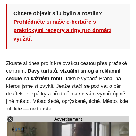
Chcete objevit sílu bylin a rostlin?
Prohlédněte si naše e-herbáře s
praktickými recepty a tipy pro domácí
využití.
Zkuste si dnes projít královskou cestou přes pražské
centrum.
Davy turistů, vizuální smog a reklamní
cedule na každém rohu.
Takhle vypadá Praha, na
kterou jsme si zvykli. Jenže stačí se podívat o pár
desítek let zpátky a před očima se vám vynoří úplně
jiné město. Město šedé, oprýskané, tiché. Město, kde
žili lidé — ne turisté.
Advertisement