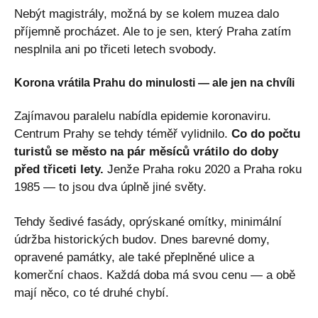
Nebýt magistrály, možná by se kolem muzea dalo
příjemně procházet. Ale to je sen, který Praha zatím
nesplnila ani po třiceti letech svobody.
Korona vrátila Prahu do minulosti — ale jen na chvíli
Zajímavou paralelu nabídla epidemie koronaviru.
Centrum Prahy se tehdy téměř vylidnilo.
Co do počtu
turistů se město na pár měsíců vrátilo do doby
před třiceti lety.
Jenže Praha roku 2020 a Praha roku
1985 — to jsou dva úplně jiné světy.
Tehdy šedivé fasády, oprýskané omítky, minimální
údržba historických budov. Dnes barevné domy,
opravené památky, ale také přeplněné ulice a
komerční chaos. Každá doba má svou cenu — a obě
mají něco, co té druhé chybí.