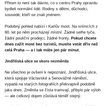
Přitom to není tak dávno, co v centru Prahy opravdu
bydleli normální lidé. Rodiny s dětmi, důchodci,
sousedé, kteří se znali jménem.
Podobný pohled nabízí i Karlův most. Na snímcích z
80. let po něm procházejí místní. Žádné selfie tyče,
žádní pouliční prodejci, žádné fronty.
Pokud chcete
dnes zažít most bez turistů, musíte vstát dřív než
celá Praha — a i tak máte jen pár minut.
Jindřišská ulice se skoro nezměnila
Ne všechno je ovšem k nepoznání. Jindřišská ulice,
která spojuje Václavské a Senovážné náměstí,
vypadá na starých fotografiích překvapivě podobně
jako dnes. Změnila se čísla tramvají, přibylo pár výloh
— ale celkový dojem zůstává téměř stejný.