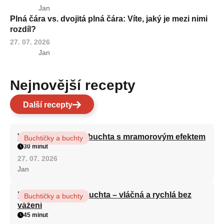
Jan
Plná čára vs. dvojitá plná čára: Víte, jaký je mezi nimi
rozdíl?
27. 07. 2026
Jan
Nejnovější recepty
Další recepty
Vláčná olejová litá buchta s mramorovým efektem
Buchtičky a buchty
30 minut
27. 07. 2026
Jan
Hrnková maková buchta – vláčná a rychlá bez
Buchtičky a buchty
vážení
45 minut