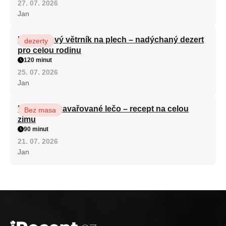
27. 07. 2026
Jan
Karamelový větrník na plech – nadýchaný dezert
dezerty
pro celou rodinu
120 minut
25. 07. 2026
Jan
Babiččino zavařované lečo – recept na celou
Bez masa
zimu
90 minut
21. 07. 2026
Jan