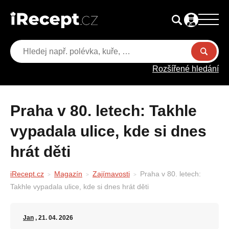
Rozšířené hledání
Praha v 80. letech: Takhle
vypadala ulice, kde si dnes
hrát děti
iRecept.cz
Magazín
Zajímavosti
Praha v 80. letech:
Takhle vypadala ulice, kde si dnes hrát děti
Jan
, 21. 04. 2026