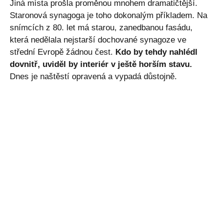
Jiná místa prošla proměnou mnohem dramatičtější.
Staronová synagoga je toho dokonalým příkladem. Na
snímcích z 80. let má starou, zanedbanou fasádu,
která nedělala nejstarší dochované synagoze ve
střední Evropě žádnou čest.
Kdo by tehdy nahlédl
dovnitř, uviděl by interiér v ještě horším stavu.
Dnes je naštěstí opravená a vypadá důstojně.