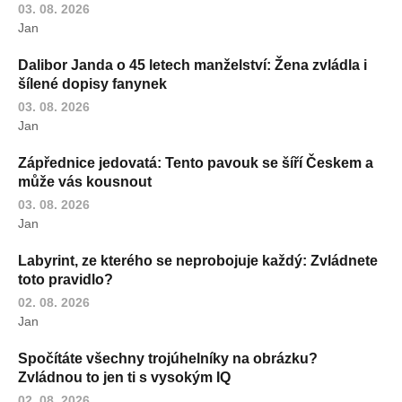
03. 08. 2026
Jan
Dalibor Janda o 45 letech manželství: Žena zvládla i
šílené dopisy fanynek
03. 08. 2026
Jan
Zápřednice jedovatá: Tento pavouk se šíří Českem a
může vás kousnout
03. 08. 2026
Jan
Labyrint, ze kterého se neprobojuje každý: Zvládnete
toto pravidlo?
02. 08. 2026
Jan
Spočítáte všechny trojúhelníky na obrázku?
Zvládnou to jen ti s vysokým IQ
02. 08. 2026