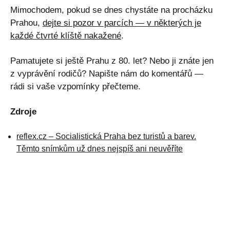
Mimochodem, pokud se dnes chystáte na procházku
Prahou,
dejte si pozor v parcích — v některých je
každé čtvrté klíště nakažené
.
Pamatujete si ještě Prahu z 80. let? Nebo ji znáte jen
z vyprávění rodičů? Napište nám do komentářů —
rádi si vaše vzpomínky přečteme.
Zdroje
reflex.cz – Socialistická Praha bez turistů a barev.
Těmto snímkům už dnes nejspíš ani neuvěříte