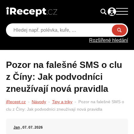
Rozšířené hledání
Pozor na falešné SMS o clu
z Číny: Jak podvodníci
zneužívají nová pravidla
iRecept.cz
Návody
Tipy a triky
Pozor na falešné SMS o
clu z Číny: Jak podvodníci zneužívají nová pravidla
Jan
, 07. 07. 2026