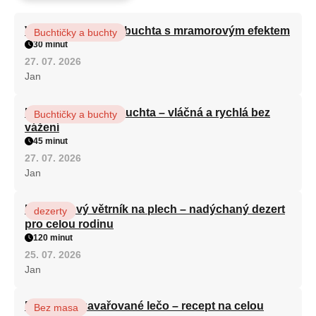
Vláčná olejová litá buchta s mramorovým efektem
Buchtičky a buchty
30 minut
27. 07. 2026
Jan
Hrnková maková buchta – vláčná a rychlá bez
Buchtičky a buchty
vážení
45 minut
27. 07. 2026
Jan
Karamelový větrník na plech – nadýchaný dezert
dezerty
pro celou rodinu
120 minut
25. 07. 2026
Jan
Babiččino zavařované lečo – recept na celou
Bez masa