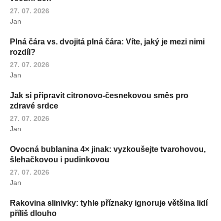
27. 07. 2026
Jan
Plná čára vs. dvojitá plná čára: Víte, jaký je mezi nimi
rozdíl?
27. 07. 2026
Jan
Jak si připravit citronovo-česnekovou směs pro
zdravé srdce
27. 07. 2026
Jan
Ovocná bublanina 4× jinak: vyzkoušejte tvarohovou,
šlehačkovou i pudinkovou
27. 07. 2026
Jan
Rakovina slinivky: tyhle příznaky ignoruje většina lidí
příliš dlouho