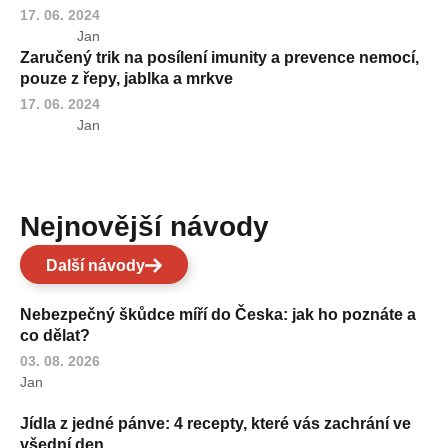
17. 06. 2024
Jan
Zaručený trik na posílení imunity a prevence nemocí,
pouze z řepy, jablka a mrkve
17. 06. 2024
Jan
Nejnovější návody
Další návody
Nebezpečný škůdce míří do Česka: jak ho poznáte a
co dělat?
03. 08. 2026
Jan
Jídla z jedné pánve: 4 recepty, které vás zachrání ve
všední den