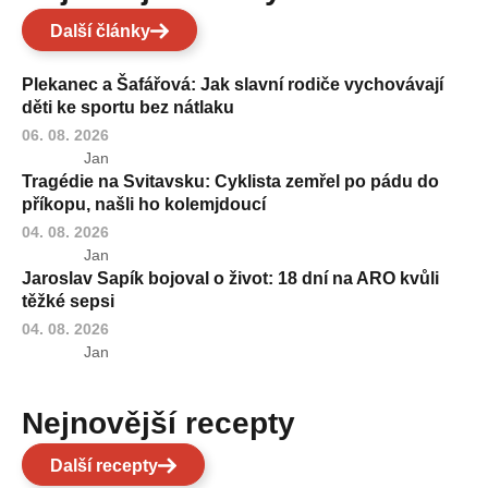
Další články
Plekanec a Šafářová: Jak slavní rodiče vychovávají
děti ke sportu bez nátlaku
06. 08. 2026
Jan
Tragédie na Svitavsku: Cyklista zemřel po pádu do
příkopu, našli ho kolemjdoucí
04. 08. 2026
Jan
Jaroslav Sapík bojoval o život: 18 dní na ARO kvůli
těžké sepsi
04. 08. 2026
Jan
Nejnovější recepty
Další recepty