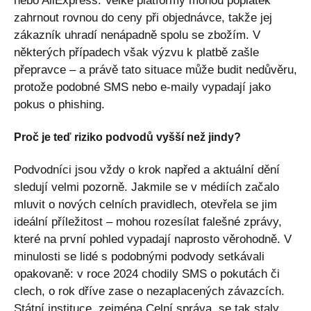
nebo AliExpress. Velké platformy mohou poplatek
zahrnout rovnou do ceny při objednávce, takže jej
zákazník uhradí nenápadně spolu se zbožím. V
některých případech však výzvu k platbě zašle
přepravce – a právě tato situace může budit nedůvěru,
protože podobné SMS nebo e-maily vypadají jako
pokus o phishing.
Proč je teď riziko podvodů vyšší než jindy?
Podvodníci jsou vždy o krok napřed a aktuální dění
sledují velmi pozorně. Jakmile se v médiích začalo
mluvit o nových celních pravidlech, otevřela se jim
ideální příležitost – mohou rozesílat falešné zprávy,
které na první pohled vypadají naprosto věrohodně. V
minulosti se lidé s podobnými podvody setkávali
opakovaně: v roce 2024 chodily SMS o pokutách či
clech, o rok dříve zase o nezaplacených závazcích.
Státní instituce, zejména Celní správa, se tak staly