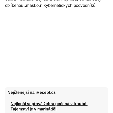
oblíbenou „maskou“ kybernetických podvodníků.
Nejčtenější na iRecept.cz
Nejlepší vepřová žebra pečená v troubě:
Tajemství je v marinádě!