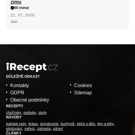
zimu
90 minut
21. 07. 2026
Jan
DŮLEŽITÉ ODKAZY
Kontakty
Cookies
GDPR
Sitemap
Obecné podmínky
RECEPTY
chuťovky
polévky
dorty
NÁVODY
babské rady
krása
domácnost
kuchyně
péče o tělo
tipy a triky
pěstování
vaření
zahrada
zdraví
ČLÁNKY