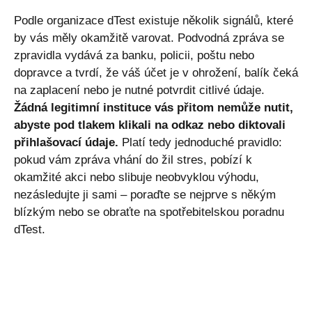
Podle organizace dTest existuje několik signálů, které
by vás měly okamžitě varovat. Podvodná zpráva se
zpravidla vydává za banku, policii, poštu nebo
dopravce a tvrdí, že váš účet je v ohrožení, balík čeká
na zaplacení nebo je nutné potvrdit citlivé údaje.
Žádná legitimní instituce vás přitom nemůže nutit,
abyste pod tlakem klikali na odkaz nebo diktovali
přihlašovací údaje.
Platí tedy jednoduché pravidlo:
pokud vám zpráva vhání do žil stres, pobízí k
okamžité akci nebo slibuje neobvyklou výhodu,
nezásledujte ji sami – poraďte se nejprve s někým
blízkým nebo se obraťte na spotřebitelskou poradnu
dTest.