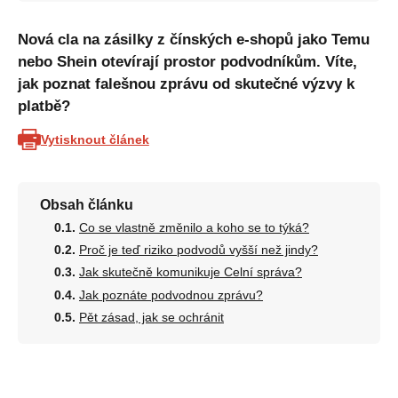
Nová cla na zásilky z čínských e-shopů jako Temu
nebo Shein otevírají prostor podvodníkům. Víte,
jak poznat falešnou zprávu od skutečné výzvy k
platbě?
Vytisknout článek
Obsah článku
Co se vlastně změnilo a koho se to týká?
Proč je teď riziko podvodů vyšší než jindy?
Jak skutečně komunikuje Celní správa?
Jak poznáte podvodnou zprávu?
Pět zásad, jak se ochránit