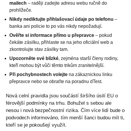
mailech
– raději zadejte adresu webu ručně do
prohlížeče.
Nikdy nediktujte přihlašovací údaje po telefonu
–
banka ani policie to po vás nikdy nepožadují.
Ověřte si informace přímo u přepravce
– pokud
čekáte zásilku, přihlaste se na jeho oficiální web a
zkontrolujte stav zásilky tam.
Upozorněte své blízké
, zejména starší členy rodiny,
kteří mohou být vůči těmto trikům zranitelnější.
Při pochybnostech volejte
na zákaznickou linku
přepravce nebo se obraťte na poradnu dTest.
Nová celní pravidla jsou součástí širšího úsilí EU o
férovější podmínky na trhu. Bohužel s sebou ale
nesou i nová bezpečnostní rizika. Čím více lidí bude o
podvodech informováno, tím menší šanci budou mít ti,
kteří se je pokoušejí využít.