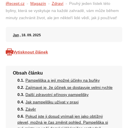
iRecept.cz
Magazín
Zdraví
Pouhý jeden lístek této
byliny, která se vyskytuje na každé zahradě, vám může během
minuty zachránit život, ale jen někteří lidé vědí, jak ji používat!
Jan
, 18. 09. 2025
Vytisknout článek
Obsah článku
Pampeliška a její možné účinky na buňky
Zajímavé je, že účinek se dostavuje velmi rychle
Další zdravotní přínosy pampelišky
Jak pampelišku užívat v praxi
Závěr
Pokud jste ji dosud vnímali jen jako obtížný
plevel, možná je čas změnit pohled. Pampeliška si