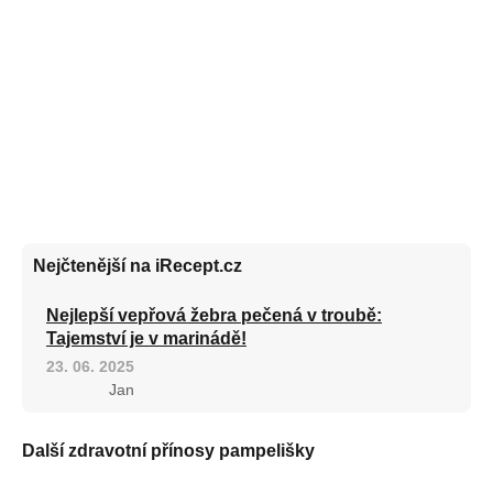
Nejčtenější na iRecept.cz
Nejlepší vepřová žebra pečená v troubě:
Tajemství je v marinádě!
23. 06. 2025
Jan
Další zdravotní přínosy pampelišky