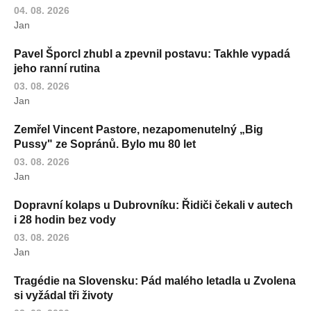
04. 08. 2026
Jan
Pavel Šporcl zhubl a zpevnil postavu: Takhle vypadá
jeho ranní rutina
03. 08. 2026
Jan
Zemřel Vincent Pastore, nezapomenutelný „Big
Pussy" ze Sopránů. Bylo mu 80 let
03. 08. 2026
Jan
Dopravní kolaps u Dubrovníku: Řidiči čekali v autech
i 28 hodin bez vody
03. 08. 2026
Jan
Tragédie na Slovensku: Pád malého letadla u Zvolena
si vyžádal tři životy