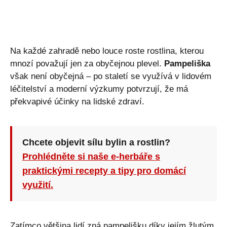
Na každé zahradě nebo louce roste rostlina, kterou
mnozí považují jen za obyčejnou plevel.
Pampeliška
však není obyčejná – po staletí se využívá v lidovém
léčitelství a moderní výzkumy potvrzují, že má
překvapivé účinky na lidské zdraví.
Chcete objevit sílu bylin a rostlin?
Prohlédněte si naše e-herbáře s
praktickými recepty a tipy pro domácí
využití.
Zatímco většina lidí zná pampelišku díky jejím žlutým