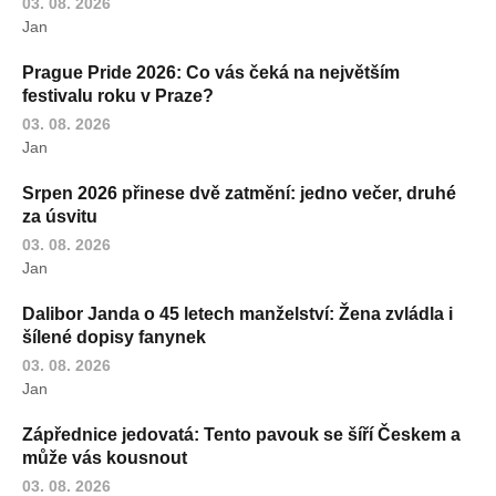
03. 08. 2026
Jan
Prague Pride 2026: Co vás čeká na největším
festivalu roku v Praze?
03. 08. 2026
Jan
Srpen 2026 přinese dvě zatmění: jedno večer, druhé
za úsvitu
03. 08. 2026
Jan
Dalibor Janda o 45 letech manželství: Žena zvládla i
šílené dopisy fanynek
03. 08. 2026
Jan
Zápřednice jedovatá: Tento pavouk se šíří Českem a
může vás kousnout
03. 08. 2026