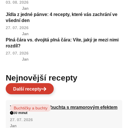
03. 08. 2026
Jan
Jídla z jedné pánve: 4 recepty, které vás zachrání ve
všední den
27. 07. 2026
Jan
Plná čára vs. dvojitá plná čára: Víte, jaký je mezi nimi
rozdíl?
27. 07. 2026
Jan
Nejnovější recepty
Další recepty
Vláčná olejová litá buchta s mramorovým efektem
Buchtičky a buchty
30 minut
27. 07. 2026
Jan