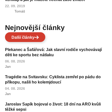
22. 09. 2019
Tomáš
Nejnovější články
Další články
Plekanec a Šafářová: Jak slavní rodiče vychovávají
děti ke sportu bez nátlaku
06. 08. 2026
Jan
Tragédie na Svitavsku: Cyklista zemřel po pádu do
příkopu, našli ho kolemjdoucí
04. 08. 2026
Jan
Jaroslav Sapík bojoval o život: 18 dní na ARO kvůli
těžké sepsi