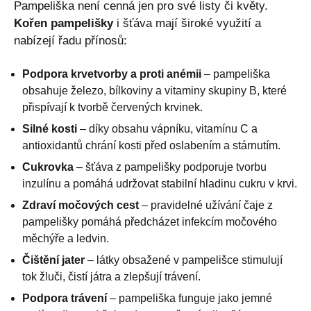
Pampeliška není cenná jen pro své listy či květy.
Kořen pampelišky
i šťáva mají široké využití a
nabízejí řadu přínosů:
Podpora krvetvorby a proti anémii
– pampeliška
obsahuje železo, bílkoviny a vitaminy skupiny B, které
přispívají k tvorbě červených krvinek.
Silné kosti
– díky obsahu vápníku, vitamínu C a
antioxidantů chrání kosti před oslabením a stárnutím.
Cukrovka
– šťáva z pampelišky podporuje tvorbu
inzulínu a pomáhá udržovat stabilní hladinu cukru v krvi.
Zdraví močových cest
– pravidelné užívání čaje z
pampelišky pomáhá předcházet infekcím močového
měchýře a ledvin.
Čištění jater
– látky obsažené v pampelišce stimulují
tok žluči, čistí játra a zlepšují trávení.
Podpora trávení
– pampeliška funguje jako jemné