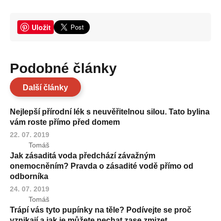
Uložit
Podobné články
Další články
Nejlepší přírodní lék s neuvěřitelnou silou. Tato bylina
vám roste přímo před domem
22. 07. 2019
Tomáš
Jak zásaditá voda předchází závažným
onemocněním? Pravda o zásadité vodě přímo od
odborníka
24. 07. 2019
Tomáš
Trápí vás tyto pupínky na těle? Podívejte se proč
vznikají a jak je můžete nechat zase zmizet