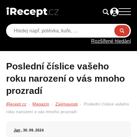
Rozšířené hledání
Poslední číslice vašeho
roku narození o vás mnoho
prozradí
iRecept.cz
Magazín
Zajímavosti
Poslední číslice vašeho
roku narození o vás mnoho prozradí
Jan
, 30. 09. 2024