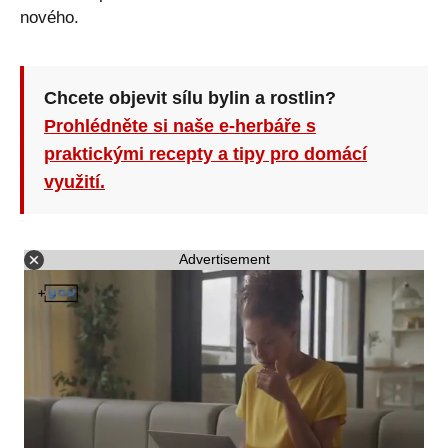
nového.
Chcete objevit sílu bylin a rostlin?
Prohlédněte si naše e-herbáře s
praktickými recepty a tipy pro domácí
využití.
Advertisement