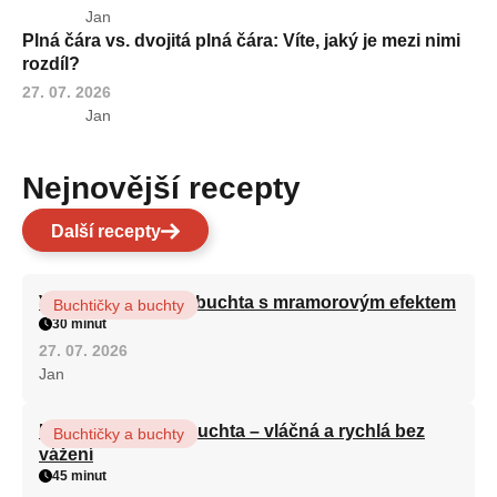
Jan
Plná čára vs. dvojitá plná čára: Víte, jaký je mezi nimi
rozdíl?
27. 07. 2026
Jan
Nejnovější recepty
Další recepty
Vláčná olejová litá buchta s mramorovým efektem
Buchtičky a buchty
30 minut
27. 07. 2026
Jan
Hrnková maková buchta – vláčná a rychlá bez
Buchtičky a buchty
vážení
45 minut