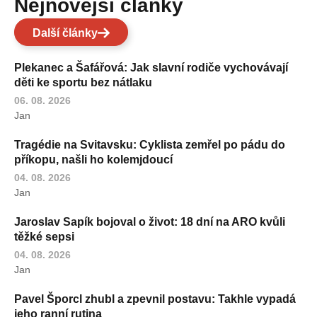
Nejnovější články
Další články
Plekanec a Šafářová: Jak slavní rodiče vychovávají
děti ke sportu bez nátlaku
06. 08. 2026
Jan
Tragédie na Svitavsku: Cyklista zemřel po pádu do
příkopu, našli ho kolemjdoucí
04. 08. 2026
Jan
Jaroslav Sapík bojoval o život: 18 dní na ARO kvůli
těžké sepsi
04. 08. 2026
Jan
Pavel Šporcl zhubl a zpevnil postavu: Takhle vypadá
jeho ranní rutina