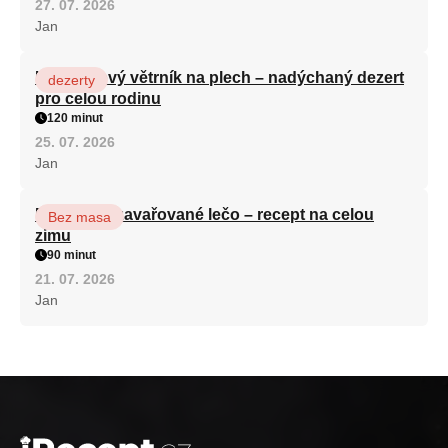
27. 07. 2026
Jan
Karamelový větrník na plech – nadýchaný dezert
dezerty
pro celou rodinu
120 minut
25. 07. 2026
Jan
Babiččino zavařované lečo – recept na celou
Bez masa
zimu
90 minut
21. 07. 2026
Jan