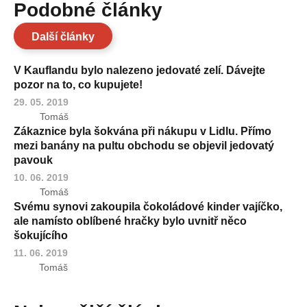
Podobné články
Další články
V Kauflandu bylo nalezeno jedovaté zelí. Dávejte
pozor na to, co kupujete!
29. 05. 2019
Tomáš
Zákaznice byla šokvána při nákupu v Lidlu. Přímo
mezi banány na pultu obchodu se objevil jedovatý
pavouk
10. 06. 2019
Tomáš
Svému synovi zakoupila čokoládové kinder vajíčko,
ale namísto oblíbené hračky bylo uvnitř něco
šokujícího
11. 06. 2019
Tomáš