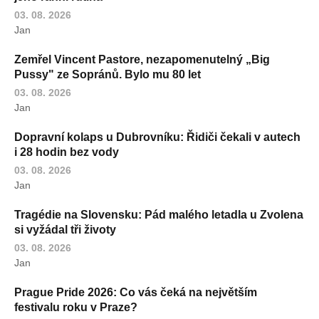
03. 08. 2026
Jan
Zemřel Vincent Pastore, nezapomenutelný „Big
Pussy" ze Sopránů. Bylo mu 80 let
03. 08. 2026
Jan
Dopravní kolaps u Dubrovníku: Řidiči čekali v autech
i 28 hodin bez vody
03. 08. 2026
Jan
Tragédie na Slovensku: Pád malého letadla u Zvolena
si vyžádal tři životy
03. 08. 2026
Jan
Prague Pride 2026: Co vás čeká na největším
festivalu roku v Praze?