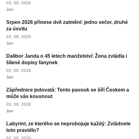
03. 08. 2026
Jan
Srpen 2026 přinese dvě zatmění: jedno večer, druhé
za úsvitu
03. 08. 2026
Jan
Dalibor Janda o 45 letech manželství: Žena zvládla i
šílené dopisy fanynek
03. 08. 2026
Jan
Zápřednice jedovatá: Tento pavouk se šíří Českem a
může vás kousnout
03. 08. 2026
Jan
Labyrint, ze kterého se neprobojuje každý: Zvládnete
toto pravidlo?
02. 08. 2026