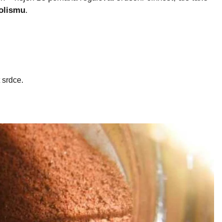
bolismu
.
 srdce.