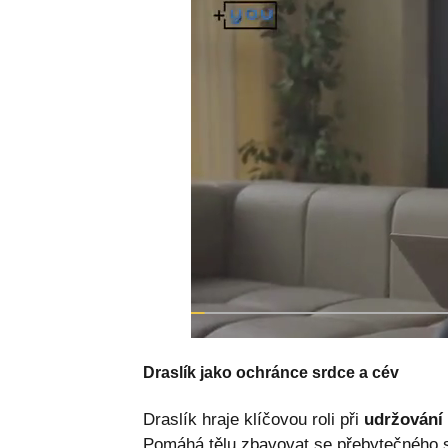
Draslík jako ochránce srdce a cév
Draslík hraje klíčovou roli při
udržování 
Pomáhá tělu zbavovat se přebytečného 