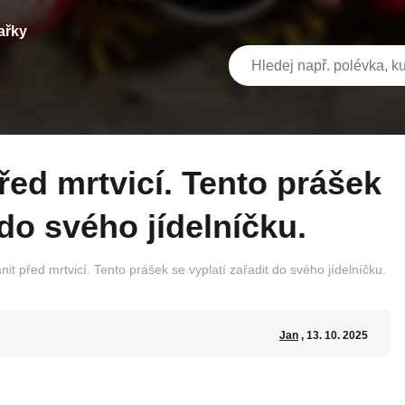
ařky
 do svého jídelníčku.
t před mrtvicí. Tento prášek se vyplatí zařadit do svého jídelníčku.
Jan
, 13. 10. 2025