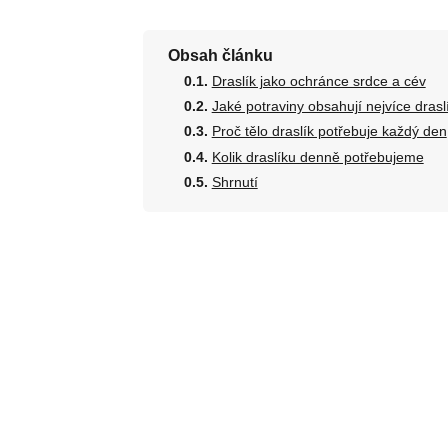
Obsah článku
Draslík jako ochránce srdce a cév
Jaké potraviny obsahují nejvíce drasl
Proč tělo draslík potřebuje každý den
Kolik draslíku denně potřebujeme
Shrnutí