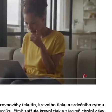
rovnováhy tekutin, krevního tlaku a srdečního rytmu
.
sodíku, čímž
snižuje krevní tlak
a zároveň
chrání cévy