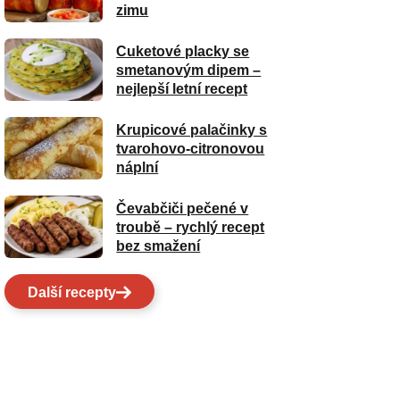
zimu
Cuketové placky se
smetanovým dipem –
nejlepší letní recept
Krupicové palačinky s
tvarohovo-citronovou
náplní
Čevabčiči pečené v
troubě – rychlý recept
bez smažení
Další recepty