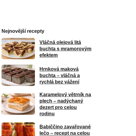
Nejnovější recepty
Vláčná olejová litá
buchta s mramorovým
efektem
Hrnková maková
buchta – vláčná a
rychlá bez vážení
Karamelový větrník na
plech – nadýchaný
dezert pro celou
rodinu
Babiččino zavařované
lečo – recept na celou