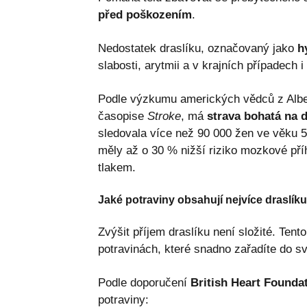
před poškozením
.
Nedostatek draslíku, označovaný jako
h
slabosti, arytmii a v krajních případec
Podle výzkumu amerických vědců z Alber
časopise
Stroke
, má
strava bohatá na d
sledovala více než 90 000 žen ve věku 50
měly až o 30 % nižší riziko mozkové př
tlakem.
Jaké potraviny obsahují nejvíce draslíku
Zvýšit příjem draslíku není složité. Ten
potravinách, které snadno zařadíte do sv
Podle doporučení
British Heart Founda
potraviny: