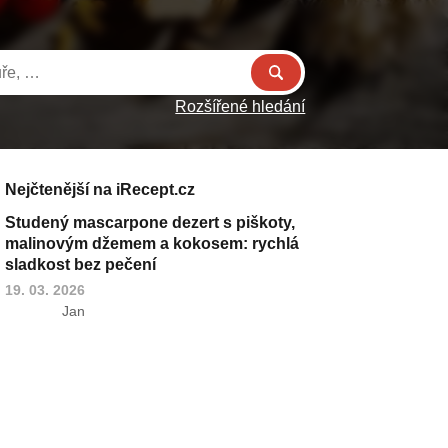
Rozšířené hledání
Nejčtenější na iRecept.cz
Studený mascarpone dezert s piškoty,
malinovým džemem a kokosem: rychlá
sladkost bez pečení
19. 03. 2026
Jan