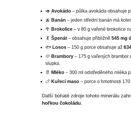
🥑
Avokádo
– půlka avokáda obsahuje p
🍌
Banán
– jeden střední banán má kol
🥦
Brokolice
– v 80 g vařené brokolice 
🥬
Špenát
– obsahuje přibližně
545 mg d
🐟
Losos
– 150 g porce obsahuje až
634
🥔
Brambory
– 175 g vařených brambor
slupka.
🥛
Mléko
– 300 ml odstředěného mléka př
🍗
Kuřecí maso
– porce o hmotnosti 170
Další bohaté zdroje tohoto minerálu zahr
hořkou čokoládu
.