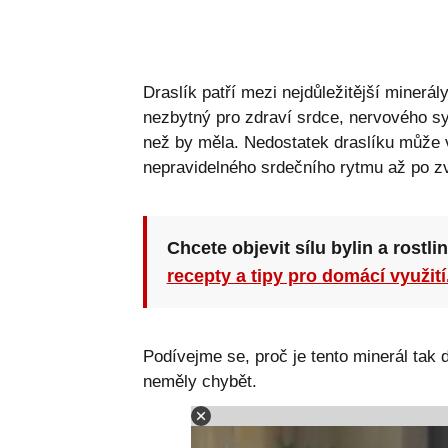
Draslík patří mezi nejdůležitější minerál
nezbytný pro zdraví srdce, nervového sy
než by měla. Nedostatek draslíku může
nepravidelného srdečního rytmu až po zv
Chcete objevit sílu bylin a rostli
recepty a tipy pro domácí využití
Podívejme se, proč je tento minerál tak 
neměly chybět.