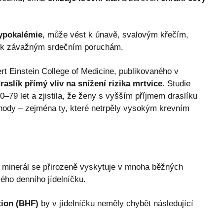
ypokalémie
, může vést k únavě, svalovým křečím,
h i k závažným srdečním poruchám.
t Einstein College of Medicine, publikovaného v
raslík přímý vliv na snížení rizika mrtvice
. Studie
–79 let a zjistila, že ženy s vyšším příjmem draslíku
íhody – zejména ty, které netrpěly vysokým krevním
to minerál se přirozeně vyskytuje v mnoha běžných
ého denního jídelníčku.
tion (BHF)
by v jídelníčku neměly chybět následující