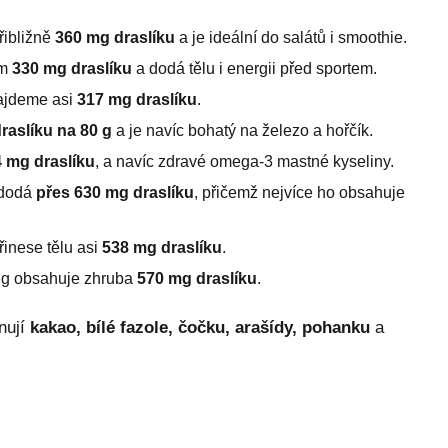
řibližně
360 mg draslíku
a je ideální do salátů i smoothie.
em
330 mg draslíku
a dodá tělu i energii před sportem.
najdeme asi
317 mg draslíku
.
raslíku na 80 g
a je navíc bohatý na železo a hořčík.
 mg draslíku
, a navíc zdravé omega-3 mastné kyseliny.
 dodá
přes 630 mg draslíku
, přičemž nejvíce ho obsahuje
inese tělu asi
538 mg draslíku
.
 g obsahuje zhruba
570 mg draslíku
.
nují
kakao, bílé fazole, čočku, arašídy, pohanku
a