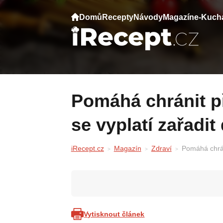
Domů
Recepty
Návody
Magazín
e-Kuch
Pomáhá chránit před mrtvicí. Tento prášek
se vyplatí zařadit
iRecept.cz
Magazín
Zdraví
Pomáhá chráni
Vytisknout článek