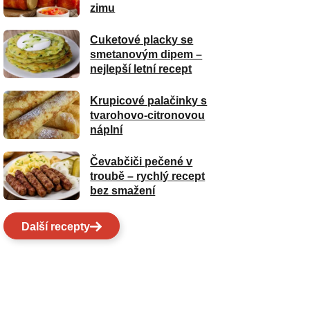
zimu
Cuketové placky se
smetanovým dipem –
nejlepší letní recept
Krupicové palačinky s
tvarohovo-citronovou
náplní
Čevabčiči pečené v
troubě – rychlý recept
bez smažení
Další recepty