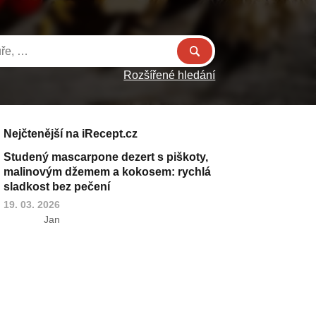
Rozšířené hledání
Nejčtenější na iRecept.cz
Studený mascarpone dezert s piškoty,
malinovým džemem a kokosem: rychlá
sladkost bez pečení
19. 03. 2026
Jan