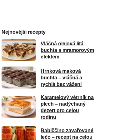
Nejnovější recepty
Vláčná olejová litá
buchta s mramorovým
efektem
Hrnková maková
buchta – vláčná a
rychlá bez vážení
Karamelový větrník na
plech – nadýchaný
dezert pro celou
rodinu
Babiččino zavařované
lečo – recept na celou