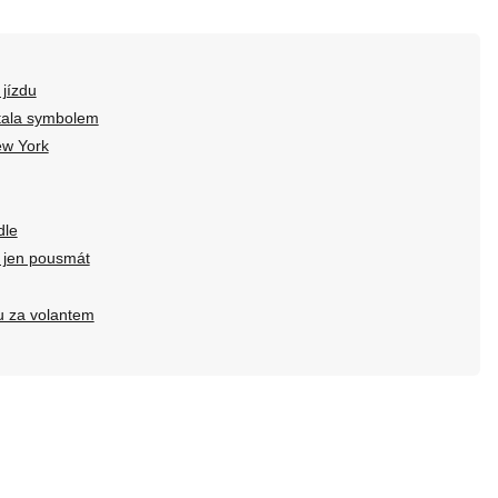
jízdu
stala symbolem
ew York
dle
e jen pousmát
u za volantem