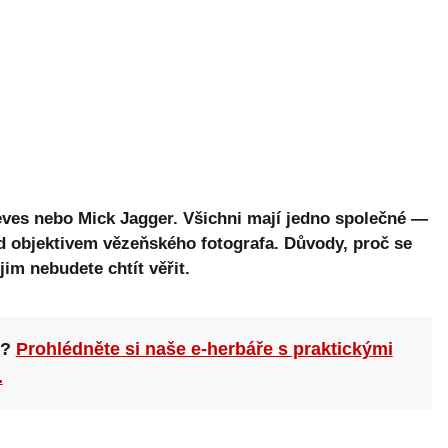
eves nebo Mick Jagger. Všichni mají jedno společné —
před objektivem vězeňského fotografa. Důvody, proč se
jim nebudete chtít věřit.
n?
Prohlédněte si naše e-herbáře s praktickými
.