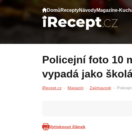
Domů
Recepty
Návody
Magazín
e-Kuch
Policejní foto 10 megahvězd. U jednoho
vypadá jako škol
iRecept.cz
Magazín
Zajímavosti
Policej
Vytisknout článek