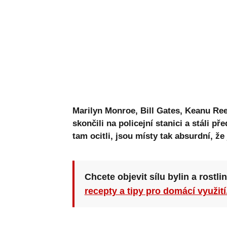
Marilyn Monroe, Bill Gates, Keanu Re
skončili na policejní stanici a stáli 
tam ocitli, jsou místy tak absurdní, že 
Chcete objevit sílu bylin a rostli
recepty a tipy pro domácí využití