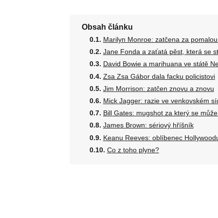
Obsah článku
Marilyn Monroe: zatčena za pomalou 
Jane Fonda a zaťatá pěst, která se 
David Bowie a marihuana ve státě N
Zsa Zsa Gábor dala facku policistovi
Jim Morrison: zatčen znovu a znovu
Mick Jagger: razie ve venkovském sí
Bill Gates: mugshot za který se můž
James Brown: sériový hříšník
Keanu Reeves: oblíbenec Hollywood
Co z toho plyne?