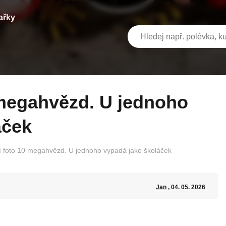
ařky
áček
ní foto 10 megahvězd. U jednoho vypadá jako školáček
Jan
, 04. 05. 2026