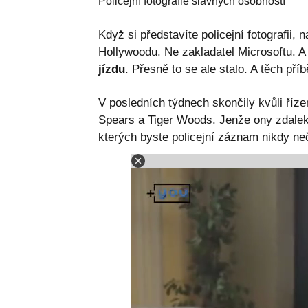
Policejní fotografie slavných osobností
Když si představíte policejní fotografii
Hollywoodu. Ne zakladatel Microsoftu. A
jízdu
. Přesně to se ale stalo. A těch příb
V posledních týdnech skončily kvůli říz
Spears a Tiger Woods. Jenže ony zdaleka
kterých byste policejní záznam nikdy neč