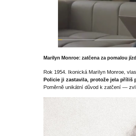
Marilyn Monroe: zatčena za pomalou jíz
Rok 1954. Ikonická Marilyn Monroe, vl
Policie ji zastavila, protože jela příliš
Poměrně unikátní důvod k zatčení — zvl