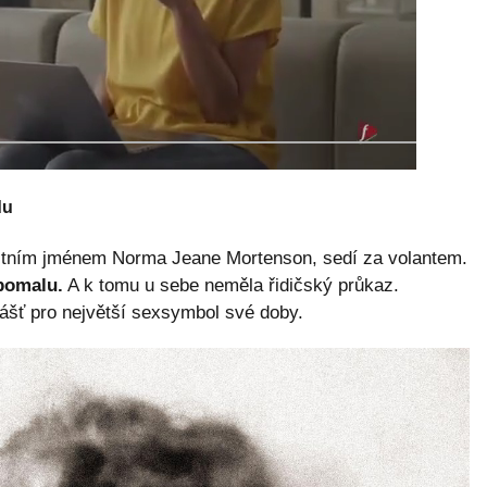
du
astním jménem Norma Jeane Mortenson, sedí za volantem.
 pomalu.
A k tomu u sebe neměla řidičský průkaz.
ášť pro největší sexsymbol své doby.