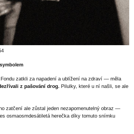
54
a symbolem
e Fondu zatkli za napadení a ublížení na zdraví — měla
ezřívali z pašování drog.
Pilulky, které u ní našli, se ale
ého zatčení ale zůstal jeden nezapomenutelný obraz —
Dnes osmaosmdesátiletá herečka díky tomuto snímku