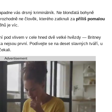
, napadne vás drsný kriminálník. Ne blonďatá bohyně
 rozhodně ne člověk, kterého zatknuli za
příliš pomalou
ěhů je víc.
ení pod vlivem v cele hned dvě velké hvězdy — Britney
 nejsou první. Podívejte se na deset slavných tváří, u
ekali.
Advertisement