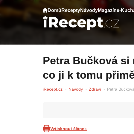
Domů
Recepty
Návody
Magazín
e-Kuch
Petra Bučková si nechala odstranit prsa —
co ji k tomu přim
iRecept.cz
Návody
Zdraví
Petra Bučková
Vytisknout článek