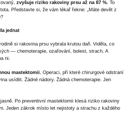
tovaný,
zvyšuje riziko rakoviny prsu až na 87 %.
To
istota. Představte si, že vám lékař řekne: „Máte devět z
e?
la jednat
rodině si rakovina prsu vybrala krutou daň. Viděla, co
ých — chemoterapie, ozařování, bolest, strach. A
a ni.
nnou mastektomii.
Operaci, při které chirurgové odstraní
ovina usídlit. Žádné nádory. Žádná chemoterapie. Jen
 jasně. Po preventivní mastektomii klesá riziko rakoviny
um. Jeden zákrok místo let nejistoty a strachu z každého