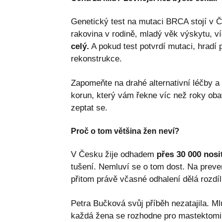
Genetický test na mutaci BRCA stojí v Če
rakovina v rodině, mladý věk výskytu, 
celý.
A pokud test potvrdí mutaci, hradí 
rekonstrukce.
Zapomeňte na drahé alternativní léčby a 
korun, který vám řekne víc než roky oba
zeptat se.
Proč o tom většina žen neví?
V Česku žije odhadem
přes 30 000 nos
tušení. Nemluví se o tom dost. Na preven
přitom právě včasné odhalení dělá rozdíl
Petra Bučková svůj příběh nezatajila. M
každá žena se rozhodne pro mastektomii 