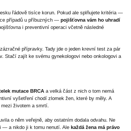
sku řádově tisíce korun. Pokud ale splňujete kritéria —
více případů u příbuzných —
pojišťovna vám ho uhradí
pojišťovna i preventivní operaci včetně následné
zázračné přípravky. Tady jde o jeden krevní test za pár
v. Stačí zajít ke svému gynekologovi nebo onkologovi a
itelek mutace BRCA
a velká část z nich o tom nemá
tivní vyšetření chodí zlomek žen, které by měly. A
 mezi životem a smrtí.
luvila o něm veřejně, aby ostatním dodala odvahu. Ne
— a nikdo ji k tomu nenutí. Ale
každá žena má právo