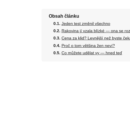
Obsah článku
Jeden test změnil všechno
Rakovina jí vzala blízké — ona se ro
Cena za klid? Levnější než byste čeka
Proč o tom většina žen neví?
Co můžete udělat vy — hned teď