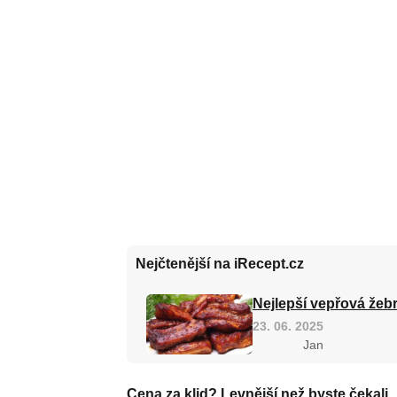
Nejčtenější na iRecept.cz
Nejlepší vepřová žebr
23. 06. 2025
Jan
Cena za klid? Levnější než byste čekali