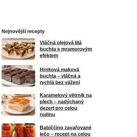
Nejnovější recepty
Vláčná olejová litá
buchta s mramorovým
efektem
Hrnková maková
buchta – vláčná a
rychlá bez vážení
Karamelový větrník na
plech – nadýchaný
dezert pro celou
rodinu
Babiččino zavařované
lečo – recept na celou