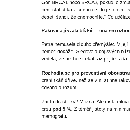
Gen BRCA1 nebo BRCA2, pokud je zmu
není statistika z učebnice. To je téměř j
deseti šancí, že onemocníte.“ Co udělát
Rakovina jí vzala blízké — ona se rozhod
Petra nemusela dlouho přemýšlet. V její 
nemoc dokáže. Sledovala boj svých blízk
věděla, že nechce čekat, až přijde řada n
Rozhodla se pro preventivní oboustra
prsní tkáň dříve, než se v ní stihne rak
odvaha a rozum.
Zní to drasticky? Možná. Ale čísla mluví
prsu
pod 5 %
. Z téměř jistoty na minim
mamografu.