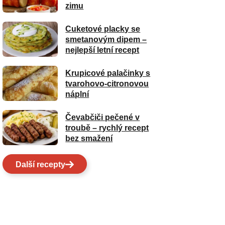
zimu
Cuketové placky se
smetanovým dipem –
nejlepší letní recept
Krupicové palačinky s
tvarohovo-citronovou
náplní
Čevabčiči pečené v
troubě – rychlý recept
bez smažení
Další recepty