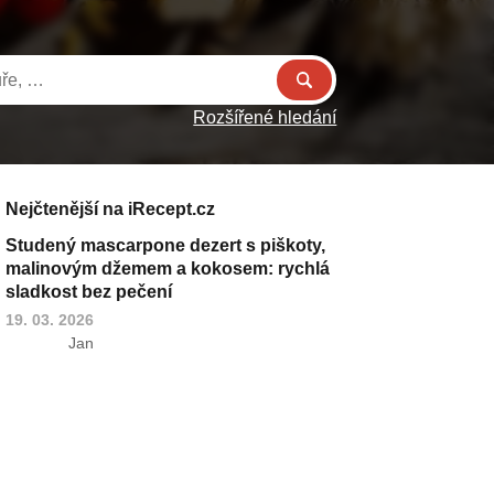
Rozšířené hledání
Nejčtenější na iRecept.cz
Studený mascarpone dezert s piškoty,
malinovým džemem a kokosem: rychlá
sladkost bez pečení
19. 03. 2026
Jan