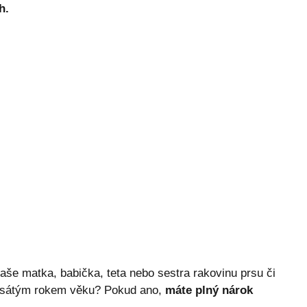
h.
vaše matka, babička, teta nebo sestra rakovinu prsu či
desátým rokem věku? Pokud ano,
máte plný nárok