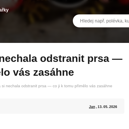
ařky
ělo vás zasáhne
 si nechala odstranit prsa — co ji k tomu přimělo vás zasáhne
Jan
, 13. 05. 2026