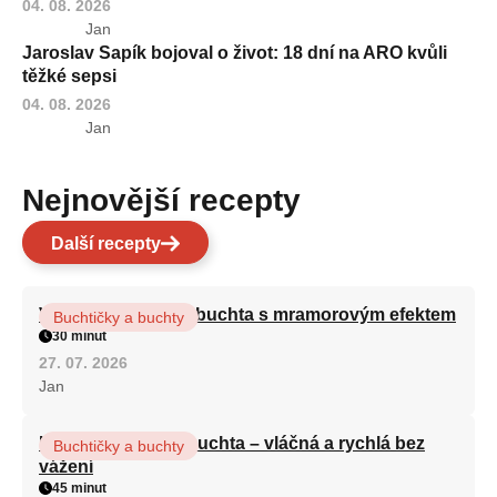
04. 08. 2026
Jan
Jaroslav Sapík bojoval o život: 18 dní na ARO kvůli
těžké sepsi
04. 08. 2026
Jan
Nejnovější recepty
Další recepty
Vláčná olejová litá buchta s mramorovým efektem
Buchtičky a buchty
30 minut
27. 07. 2026
Jan
Hrnková maková buchta – vláčná a rychlá bez
Buchtičky a buchty
vážení
45 minut