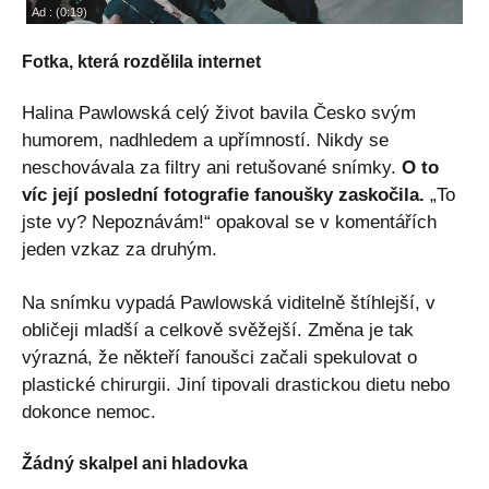
Fotka, která rozdělila internet
Halina Pawlowská celý život bavila Česko svým
humorem, nadhledem a upřímností. Nikdy se
neschovávala za filtry ani retušované snímky.
O to
víc její poslední fotografie fanoušky zaskočila.
„To
jste vy? Nepoznávám!“ opakoval se v komentářích
jeden vzkaz za druhým.
Na snímku vypadá Pawlowská viditelně štíhlejší, v
obličeji mladší a celkově svěžejší. Změna je tak
výrazná, že někteří fanoušci začali spekulovat o
plastické chirurgii. Jiní tipovali drastickou dietu nebo
dokonce nemoc.
Žádný skalpel ani hladovka