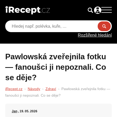
Rozšířené hledání
Pawlowská zveřejnila fotku
— fanoušci ji nepoznali. Co
se děje?
iRecept.cz
Návody
Zdraví
Pawlowská zveřejnila fotku —
fanoušci ji nepoznali. Co se děje?
Jan
, 19. 05. 2026