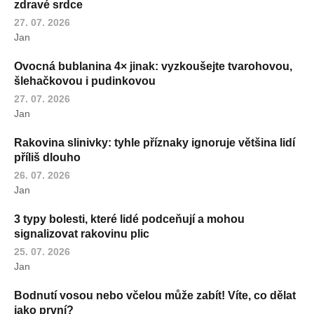
zdravé srdce
27. 07. 2026
Jan
Ovocná bublanina 4× jinak: vyzkoušejte tvarohovou,
šlehačkovou i pudinkovou
27. 07. 2026
Jan
Rakovina slinivky: tyhle příznaky ignoruje většina lidí
příliš dlouho
26. 07. 2026
Jan
3 typy bolesti, které lidé podceňují a mohou
signalizovat rakovinu plic
25. 07. 2026
Jan
Bodnutí vosou nebo včelou může zabít! Víte, co dělat
jako první?