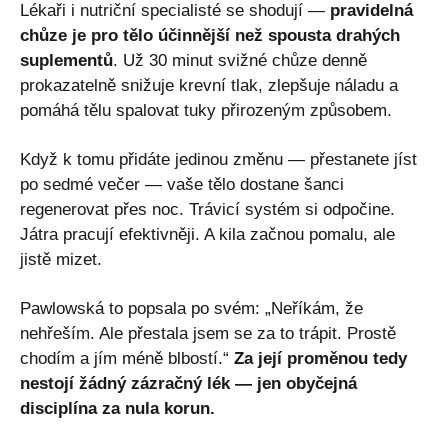
Lékaři i nutriční specialisté se shodují —
pravidelná
chůze je pro tělo účinnější než spousta drahých
suplementů
. Už 30 minut svižné chůze denně
prokazatelně snižuje krevní tlak, zlepšuje náladu a
pomáhá tělu spalovat tuky přirozeným způsobem.
Když k tomu přidáte jedinou změnu — přestanete jíst
po sedmé večer — vaše tělo dostane šanci
regenerovat přes noc. Trávicí systém si odpočine.
Játra pracují efektivněji. A kila začnou pomalu, ale
jistě mizet.
Pawlowská to popsala po svém: „Neříkám, že
nehřeším. Ale přestala jsem se za to trápit. Prostě
chodím a jím méně blbostí.“
Za její proměnou tedy
nestojí žádný zázračný lék — jen obyčejná
disciplína za nula korun.