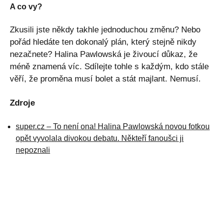
A co vy?
Zkusili jste někdy takhle jednoduchou změnu? Nebo
pořád hledáte ten dokonalý plán, který stejně nikdy
nezačnete? Halina Pawlowská je živoucí důkaz, že
méně znamená víc. Sdílejte tohle s každým, kdo stále
věří, že proměna musí bolet a stát majlant. Nemusí.
Zdroje
super.cz – To není ona! Halina Pawlowská novou fotkou
opět vyvolala divokou debatu. Někteří fanoušci ji
nepoznali