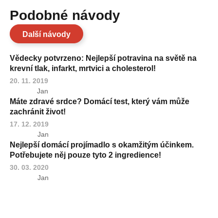
Podobné návody
Další návody
Vědecky potvrzeno: Nejlepší potravina na světě na
krevní tlak, infarkt, mrtvici a cholesterol!
20. 11. 2019
Jan
Máte zdravé srdce? Domácí test, který vám může
zachránit život!
17. 12. 2019
Jan
Nejlepší domácí projímadlo s okamžitým účinkem.
Potřebujete něj pouze tyto 2 ingredience!
30. 03. 2020
Jan