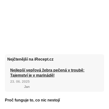
Nejčtenější na iRecept.cz
Nejlepší vepřová žebra pečená v troubě:
Tajemství je v marinádě!
23. 06. 2025
Jan
Proč funguje to, co nic nestojí