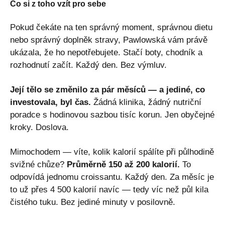
Co si z toho vzít pro sebe
Pokud čekáte na ten správný moment, správnou dietu
nebo správný doplněk stravy, Pawlowská vám právě
ukázala, že ho nepotřebujete. Stačí boty, chodník a
rozhodnutí začít. Každý den. Bez výmluv.
Její tělo se změnilo za pár měsíců — a jediné, co
investovala, byl čas.
Žádná klinika, žádný nutriční
poradce s hodinovou sazbou tisíc korun. Jen obyčejné
kroky. Doslova.
Mimochodem — víte, kolik kalorií spálíte při půlhodině
svižné chůze?
Průměrně 150 až 200 kalorií.
To
odpovídá jednomu croissantu. Každý den. Za měsíc je
to už přes 4 500 kalorií navíc — tedy víc než půl kila
čistého tuku. Bez jediné minuty v posilovně.