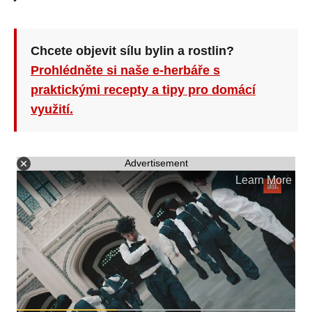
Chcete objevit sílu bylin a rostlin?
Prohlédněte si naše e-herbáře s
praktickými recepty a tipy pro domácí
využití.
Advertisement