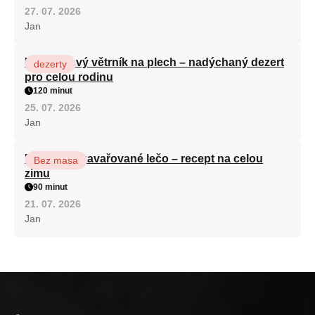
27. 07. 2026
Jan
Karamelový větrník na plech – nadýchaný dezert
dezerty
pro celou rodinu
120 minut
25. 07. 2026
Jan
Babiččino zavařované lečo – recept na celou
Bez masa
zimu
90 minut
21. 07. 2026
Jan