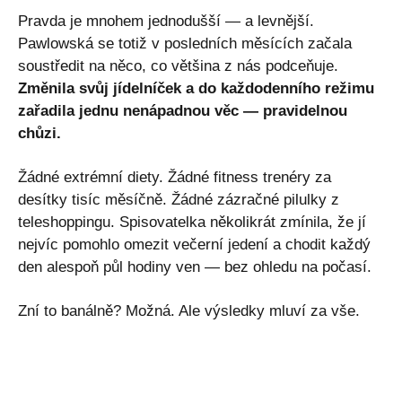
Pravda je mnohem jednodušší — a levnější.
Pawlowská se totiž v posledních měsících začala
soustředit na něco, co většina z nás podceňuje.
Změnila svůj jídelníček a do každodenního režimu
zařadila jednu nenápadnou věc — pravidelnou
chůzi.
Žádné extrémní diety. Žádné fitness trenéry za
desítky tisíc měsíčně. Žádné zázračné pilulky z
teleshoppingu. Spisovatelka několikrát zmínila, že jí
nejvíc pomohlo omezit večerní jedení a chodit každý
den alespoň půl hodiny ven — bez ohledu na počasí.
Zní to banálně? Možná. Ale výsledky mluví za vše.