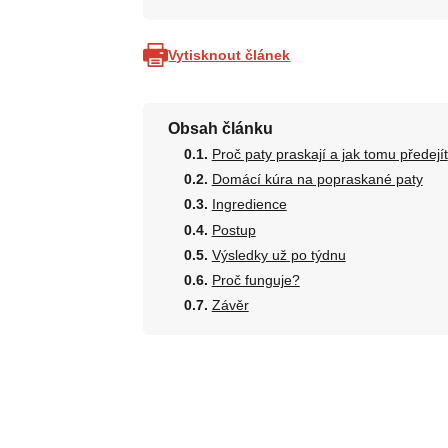
Vytisknout článek
Obsah článku
Proč paty praskají a jak tomu předejít
Domácí kúra na popraskané paty
Ingredience
Postup
Výsledky už po týdnu
Proč funguje?
Závěr