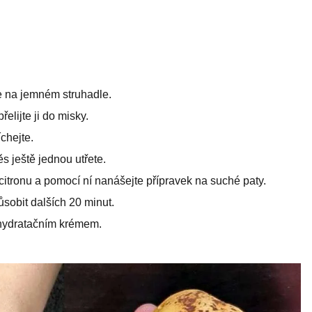
e na jemném struhadle.
elijte ji do misky.
chejte.
s ještě jednou utřete.
tronu a pomocí ní nanášejte přípravek na suché paty.
ůsobit dalších 20 minut.
 hydratačním krémem.