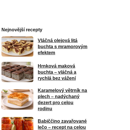
Nejnovější recepty
Vláčná olejová litá
buchta s mramorovým
efektem
Hrnková maková
buchta – vláčná a
rychlá bez vážení
Karamelový větrník na
plech – nadýchaný
dezert pro celou
rodinu
Babiččino zavařované
lečo – recept na celou