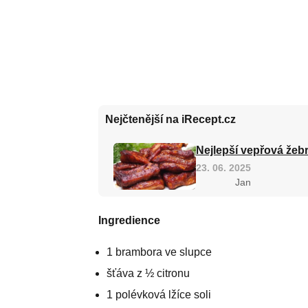
Nejčtenější na iRecept.cz
Nejlepší vepřová žebr
23. 06. 2025
Jan
Ingredience
1 brambora ve slupce
šťáva z ½ citronu
1 polévková lžíce soli