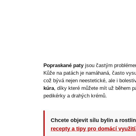
Popraskané paty
jsou častým problémem
Kůže na patách je namáhaná, často vysu
což bývá nejen neestetické, ale i bolest
kúra
, díky které můžete mít už během p
pedikérky a drahých krémů.
Chcete objevit sílu bylin a rostli
recepty a tipy pro domácí využití