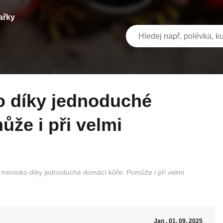
ařky
že i při velmi
 miminko díky jednoduché domácí kůře: Pomůže i při velmi
Jan
, 01. 09. 2025