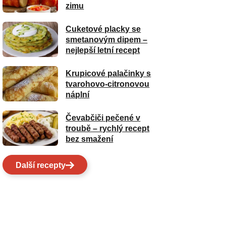
zimu
Cuketové placky se
smetanovým dipem –
nejlepší letní recept
Krupicové palačinky s
tvarohovo-citronovou
náplní
Čevabčiči pečené v
troubě – rychlý recept
bez smažení
Další recepty