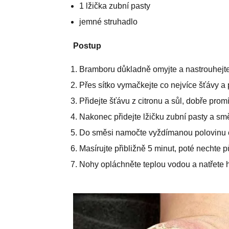
1 lžička zubní pasty
jemné struhadlo
Postup
Bramboru důkladně omyjte a nastrouhejt
Přes sítko vymačkejte co nejvíce šťávy a př
Přidejte šťávu z citronu a sůl, dobře promí
Nakonec přidejte lžičku zubní pasty a smě
Do směsi namočte vyždímanou polovinu ci
Masírujte přibližně 5 minut, poté nechte p
Nohy opláchněte teplou vodou a natřete