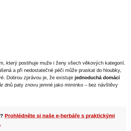
, který postihuje muže i ženy všech věkových kategorií.
šená a při nedostatečné péči může praskat do hloubky,
ivé. Dobrou zprávou je, že existuje
jednoduchá domácí
ár dnů paty znovu jemné jako miminko – bez návštěvy
n?
Prohlédněte si naše e-herbáře s praktickými
.