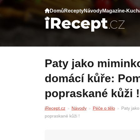
Domů
Recepty
Návody
Magazín
e-Kuch
Paty jako miminko díky jednoduché
domácí kůře: Pomů
popraskané kůži !
iRecept.cz
Návody
Péče o tělo
Paty jako
popraskané kůži !