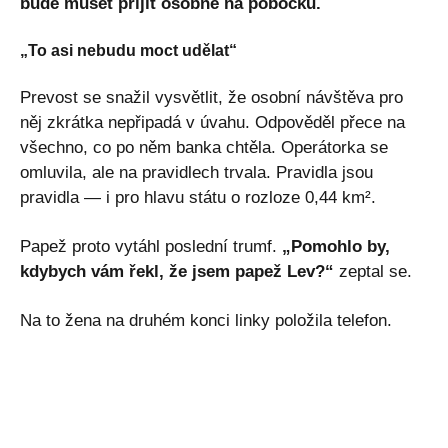
bude muset přijít osobně na pobočku.
„To asi nebudu moct udělat“
Prevost se snažil vysvětlit, že osobní návštěva pro
něj zkrátka nepřipadá v úvahu. Odpověděl přece na
všechno, co po něm banka chtěla. Operátorka se
omluvila, ale na pravidlech trvala. Pravidla jsou
pravidla — i pro hlavu státu o rozloze 0,44 km².
Papež proto vytáhl poslední trumf.
„Pomohlo by,
kdybych vám řekl, že jsem papež Lev?“
zeptal se.
Na to žena na druhém konci linky položila telefon.