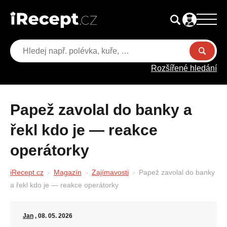
Rozšířené hledání
Papež zavolal do banky a
řekl kdo je — reakce
operátorky
iRecept.cz
Magazín
Zajímavosti
Papež zavolal do banky
a řekl kdo je — reakce operátorky
Jan
, 08. 05. 2026