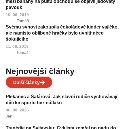
mezi banány na pultu obchodu se objevil jedovatý
pavouk
10. 06. 2019
Tomáš
Svému synovi zakoupila čokoládové kinder vajíčko,
ale namísto oblíbené hračky bylo uvnitř něco
šokujícího
11. 06. 2019
Tomáš
Nejnovější články
Další články
Plekanec a Šafářová: Jak slavní rodiče vychovávají
děti ke sportu bez nátlaku
06. 08. 2026
Jan
Tragédie na Svitavsku: Cyklista zemřel po pádu do