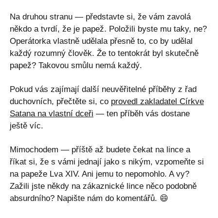
Na druhou stranu — představte si, že vám zavolá
někdo a tvrdí, že je papež. Položili byste mu taky, ne?
Operátorka vlastně udělala přesně to, co by udělal
každý rozumný člověk. Že to tentokrát byl skutečně
papež? Takovou smůlu nemá každý.
Pokud vás zajímají další neuvěřitelné příběhy z řad
duchovních, přečtěte si, co
provedl zakladatel Církve
Satana na vlastní dceři
— ten příběh vás dostane
ještě víc.
Mimochodem — příště až budete čekat na lince a
říkat si, že s vámi jednají jako s nikým, vzpomeňte si
na papeže Lva XIV. Ani jemu to nepomohlo. A vy?
Zažili jste někdy na zákaznické lince něco podobně
absurdního? Napište nám do komentářů. 😄