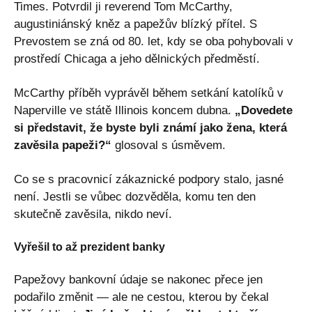
Times. Potvrdil ji reverend Tom McCarthy,
augustiniánský kněz a papežův blízký přítel. S
Prevostem se zná od 80. let, kdy se oba pohybovali v
prostředí Chicaga a jeho dělnických předměstí.
McCarthy příběh vyprávěl během setkání katolíků v
Naperville ve státě Illinois koncem dubna.
„Dovedete
si představit, že byste byli známí jako žena, která
zavěsila papeži?“
glosoval s úsměvem.
Co se s pracovnicí zákaznické podpory stalo, jasné
není. Jestli se vůbec dozvěděla, komu ten den
skutečně zavěsila, nikdo neví.
Vyřešil to až prezident banky
Papežovy bankovní údaje se nakonec přece jen
podařilo změnit — ale ne cestou, kterou by čekal