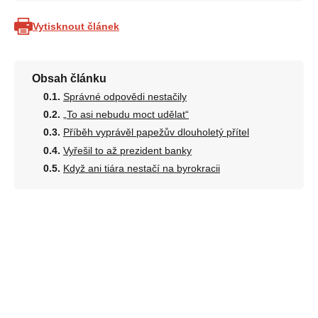
Vytisknout článek
Obsah článku
Správné odpovědi nestačily
„To asi nebudu moct udělat“
Příběh vyprávěl papežův dlouholetý přítel
Vyřešil to až prezident banky
Když ani tiára nestačí na byrokracii