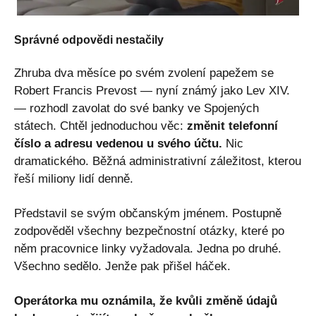
Správné odpovědi nestačily
Zhruba dva měsíce po svém zvolení papežem se
Robert Francis Prevost — nyní známý jako Lev XIV.
— rozhodl zavolat do své banky ve Spojených
státech. Chtěl jednoduchou věc:
změnit telefonní
číslo a adresu vedenou u svého účtu.
Nic
dramatického. Běžná administrativní záležitost, kterou
řeší miliony lidí denně.
Představil se svým občanským jménem. Postupně
zodpověděl všechny bezpečnostní otázky, které po
něm pracovnice linky vyžadovala. Jedna po druhé.
Všechno sedělo. Jenže pak přišel háček.
Operátorka mu oznámila, že kvůli změně údajů