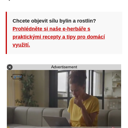
Chcete objevit sílu bylin a rostlin?
Prohlédněte si naše e-herbáře s
praktickými recepty a tipy pro domácí
využití.
Advertisement