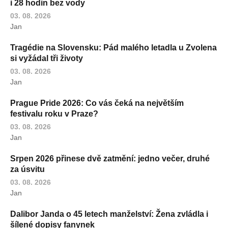
i 28 hodin bez vody
03. 08. 2026
Jan
Tragédie na Slovensku: Pád malého letadla u Zvolena
si vyžádal tři životy
03. 08. 2026
Jan
Prague Pride 2026: Co vás čeká na největším
festivalu roku v Praze?
03. 08. 2026
Jan
Srpen 2026 přinese dvě zatmění: jedno večer, druhé
za úsvitu
03. 08. 2026
Jan
Dalibor Janda o 45 letech manželství: Žena zvládla i
šílené dopisy fanynek