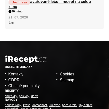
Babiččino zavařované lečo – recept na celou
Bez masa
zimu
90 minut
21. 07. 2026
Jan
DŮLEŽITÉ ODKAZY
Kontakty
Cookies
GDPR
Sitemap
Obecné podmínky
RECEPTY
chuťovky
polévky
dorty
NÁVODY
babské rady
krása
domácnost
kuchyně
péče o tělo
tipy a triky
pěstování
vaření
zahrada
zdraví