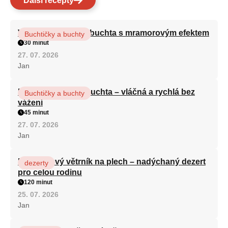
Další recepty
Vláčná olejová litá buchta s mramorovým efektem
Buchtičky a buchty
30 minut
27. 07. 2026
Jan
Hrnková maková buchta – vláčná a rychlá bez
Buchtičky a buchty
vážení
45 minut
27. 07. 2026
Jan
Karamelový větrník na plech – nadýchaný dezert
dezerty
pro celou rodinu
120 minut
25. 07. 2026
Jan