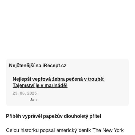
Nejčtenější na iRecept.cz
Nejlepší vepřová žebra pečená v troubě:
Tajemství je v marinádě!
23. 06. 2025
Jan
Příběh vyprávěl papežův dlouholetý přítel
Celou historku popsal americký deník The New York