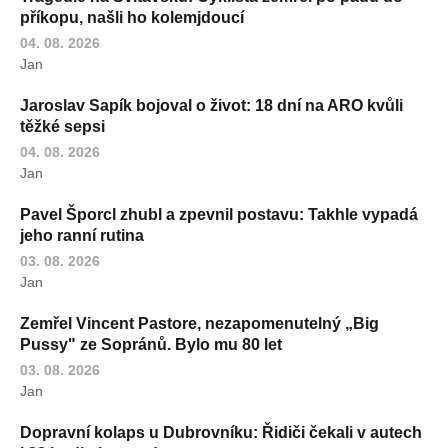
příkopu, našli ho kolemjdoucí
04. 08. 2026
Jan
Jaroslav Sapík bojoval o život: 18 dní na ARO kvůli
těžké sepsi
04. 08. 2026
Jan
Pavel Šporcl zhubl a zpevnil postavu: Takhle vypadá
jeho ranní rutina
03. 08. 2026
Jan
Zemřel Vincent Pastore, nezapomenutelný „Big
Pussy" ze Sopránů. Bylo mu 80 let
03. 08. 2026
Jan
Dopravní kolaps u Dubrovníku: Řidiči čekali v autech