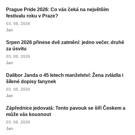
Prague Pride 2026: Co vás čeká na největším
festivalu roku v Praze?
03. 08. 2026
Jan
Srpen 2026 přinese dvě zatmění: jedno večer, druhé
za úsvitu
03. 08. 2026
Jan
Dalibor Janda o 45 letech manželství: Žena zvládla i
šílené dopisy fanynek
03. 08. 2026
Jan
Zápřednice jedovatá: Tento pavouk se šíří Českem a
může vás kousnout
03. 08. 2026
Jan