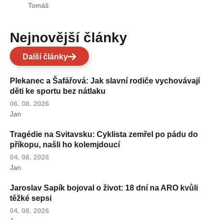
Tomáš
Nejnovější články
Další články
Plekanec a Šafářová: Jak slavní rodiče vychovávají
děti ke sportu bez nátlaku
06. 08. 2026
Jan
Tragédie na Svitavsku: Cyklista zemřel po pádu do
příkopu, našli ho kolemjdoucí
04. 08. 2026
Jan
Jaroslav Sapík bojoval o život: 18 dní na ARO kvůli
těžké sepsi
04. 08. 2026