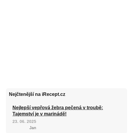
Nejčtenější na iRecept.cz
Nejlepší vepřová žebra pečená v troubě:
Tajemství je v marinádě!
23. 06. 2025
Jan