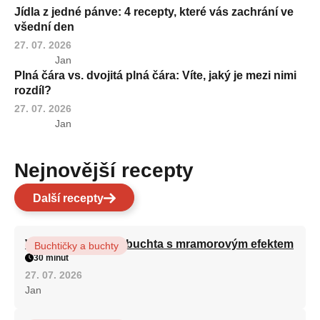
Jídla z jedné pánve: 4 recepty, které vás zachrání ve
všední den
27. 07. 2026
Jan
Plná čára vs. dvojitá plná čára: Víte, jaký je mezi nimi
rozdíl?
27. 07. 2026
Jan
Nejnovější recepty
Další recepty
Vláčná olejová litá buchta s mramorovým efektem
Buchtičky a buchty
30 minut
27. 07. 2026
Jan