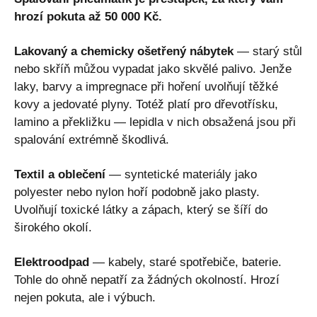
hrozí pokuta až 50 000 Kč.
Lakovaný a chemicky ošetřený nábytek
— starý stůl
nebo skříň můžou vypadat jako skvělé palivo. Jenže
laky, barvy a impregnace při hoření uvolňují těžké
kovy a jedovaté plyny. Totéž platí pro dřevotřísku,
lamino a překližku — lepidla v nich obsažená jsou při
spalování extrémně škodlivá.
Textil a oblečení
— syntetické materiály jako
polyester nebo nylon hoří podobně jako plasty.
Uvolňují toxické látky a zápach, který se šíří do
širokého okolí.
Elektroodpad
— kabely, staré spotřebiče, baterie.
Tohle do ohně nepatří za žádných okolností. Hrozí
nejen pokuta, ale i výbuch.