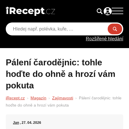
Rozšířené hledání
Pálení čarodějnic: tohle
hoďte do ohně a hrozí vám
pokuta
iRecept.cz
Magazín
Zajímavosti
Pálení čarodějnic: tohle
hoďte do ohně a hrozí vám pokuta
Jan
, 27. 04. 2026