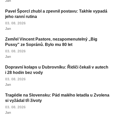
Jan
Pavel Šporcl zhubl a zpevnil postavu: Takhle vypadá
jeho ranní rutina
03. 08. 2026
Jan
Zemřel Vincent Pastore, nezapomenutelný „Big
Pussy" ze Sopránů. Bylo mu 80 let
03. 08. 2026
Jan
Dopravní kolaps u Dubrovníku: Řidiči čekali v autech
i 28 hodin bez vody
03. 08. 2026
Jan
Tragédie na Slovensku: Pád malého letadla u Zvolena
si vyžádal tři životy
03. 08. 2026
Jan