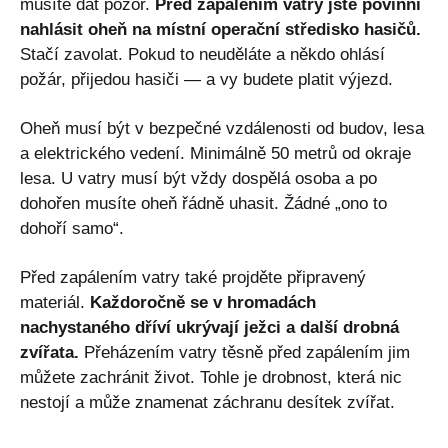
musíte dát pozor.
Před zapálením vatry jste povinni
nahlásit oheň na místní operační středisko hasičů.
Stačí zavolat. Pokud to neuděláte a někdo ohlásí
požár, přijedou hasiči — a vy budete platit výjezd.
Oheň musí být v bezpečné vzdálenosti od budov, lesa
a elektrického vedení. Minimálně 50 metrů od okraje
lesa. U vatry musí být vždy dospělá osoba a po
dohořen musíte oheň řádně uhasit. Žádné „ono to
dohoří samo“.
Před zapálením vatry také projděte připravený
materiál.
Každoročně se v hromadách
nachystaného dříví ukrývají ježci a další drobná
zvířata.
Přeházením vatry těsně před zapálením jim
můžete zachránit život. Tohle je drobnost, která nic
nestojí a může znamenat záchranu desítek zvířat.