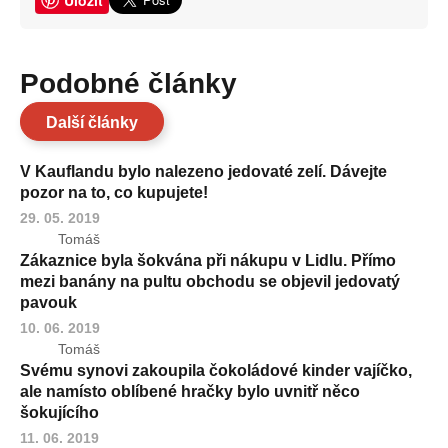
Uložit
Podobné články
Další články
V Kauflandu bylo nalezeno jedovaté zelí. Dávejte
pozor na to, co kupujete!
29. 05. 2019
Tomáš
Zákaznice byla šokvána při nákupu v Lidlu. Přímo
mezi banány na pultu obchodu se objevil jedovatý
pavouk
10. 06. 2019
Tomáš
Svému synovi zakoupila čokoládové kinder vajíčko,
ale namísto oblíbené hračky bylo uvnitř něco
šokujícího
11. 06. 2019