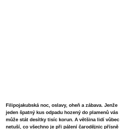
Filipojakubská noc, oslavy, oheň a zábava. Jenže
jeden špatný kus odpadu hozený do plamenů vás
může stát desítky tisíc korun. A většina lidí vůbec
netuší, co všechno je při pálení čarodějnic přísně