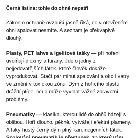
Černá listina: tohle do ohně nepatří
Zákon o ochraně ovzduší jasně říká, co v otevřeném
ohni spalovat nesmíte. A seznam je překvapivě
dlouhý.
Plasty, PET lahve a igelitové tašky
— při hoření
uvolňují dioxiny a furany. Jde o jedny z
nejjedovatějších látek, které člověk dokáže
vyprodukovat. Stačí pár minut spalování a okolí vatry
se změní v toxickou zónu. Dým z hořícího plastu
dráždí plíce, oči a může vyvolat vážné zdravotní
problémy.
Pneumatiky
— klasika, kterou lidé do ohňů házejí s
oblibou. Hoří dlouho, pěkně, vytvářejí efektní plameny.
A taky hustý černý dým plný karcinogenních látek.
Spalování pneumatik je přestupek, za který vám