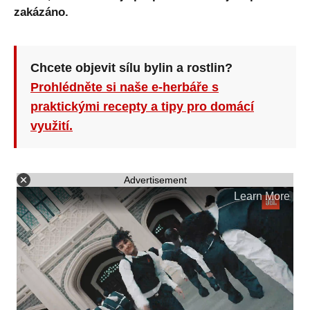
zakázáno.
Chcete objevit sílu bylin a rostlin?
Prohlédněte si naše e-herbáře s
praktickými recepty a tipy pro domácí
využití.
Advertisement