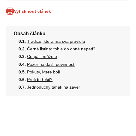
Vytisknout článek
Obsah článku
Tradice, která má svá pravidla
Černá listina: tohle do ohně nepatří
Co pálit můžete
Pozor na další povinnosti
Pokuty, které bolí
Proč to řešit?
Jednoduchý tahák na závěr