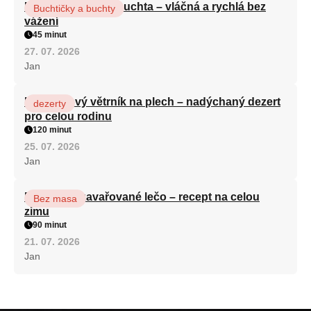
Hrnková maková buchta – vláčná a rychlá bez
Buchtičky a buchty
vážení
45 minut
27. 07. 2026
Jan
Karamelový větrník na plech – nadýchaný dezert
dezerty
pro celou rodinu
120 minut
25. 07. 2026
Jan
Babiččino zavařované lečo – recept na celou
Bez masa
zimu
90 minut
21. 07. 2026
Jan