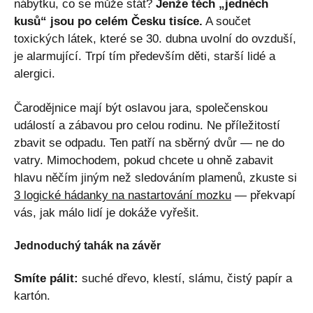
nábytku, co se může stát?
Jenže těch „jedněch
kusů“ jsou po celém Česku tisíce.
A součet
toxických látek, které se 30. dubna uvolní do ovzduší,
je alarmující. Trpí tím především děti, starší lidé a
alergici.
Čarodějnice mají být oslavou jara, společenskou
událostí a zábavou pro celou rodinu. Ne příležitostí
zbavit se odpadu. Ten patří na sběrný dvůr — ne do
vatry. Mimochodem, pokud chcete u ohně zabavit
hlavu něčím jiným než sledováním plamenů, zkuste si
3 logické hádanky na nastartování mozku
— překvapí
vás, jak málo lidí je dokáže vyřešit.
Jednoduchý tahák na závěr
Smíte pálit:
suché dřevo, klestí, slámu, čistý papír a
kartón.