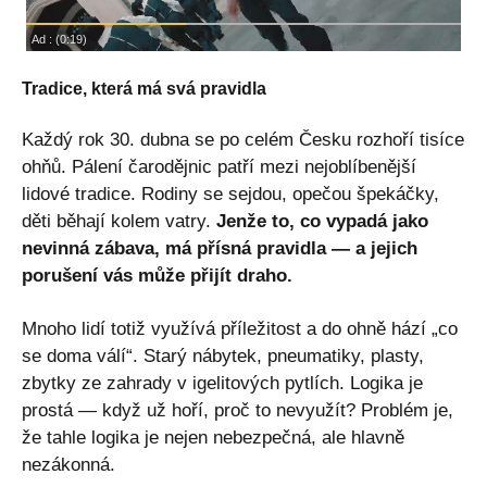
Tradice, která má svá pravidla
Každý rok 30. dubna se po celém Česku rozhoří tisíce
ohňů. Pálení čarodějnic patří mezi nejoblíbenější
lidové tradice. Rodiny se sejdou, opečou špekáčky,
děti běhají kolem vatry.
Jenže to, co vypadá jako
nevinná zábava, má přísná pravidla — a jejich
porušení vás může přijít draho.
Mnoho lidí totiž využívá příležitost a do ohně hází „co
se doma válí“. Starý nábytek, pneumatiky, plasty,
zbytky ze zahrady v igelitových pytlích. Logika je
prostá — když už hoří, proč to nevyužít? Problém je,
že tahle logika je nejen nebezpečná, ale hlavně
nezákonná.