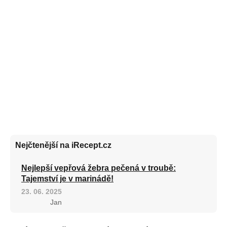
Nejčtenější na iRecept.cz
Nejlepší vepřová žebra pečená v troubě:
Tajemství je v marinádě!
23. 06. 2025
Jan