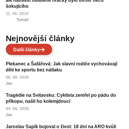
ale namísto oblíbené hračky bylo uvnitř něco
šokujícího
11. 06. 2019
Tomáš
Nejnovější články
Další články
Plekanec a Šafářová: Jak slavní rodiče vychovávají
děti ke sportu bez nátlaku
06. 08. 2026
Jan
Tragédie na Svitavsku: Cyklista zemřel po pádu do
příkopu, našli ho kolemjdoucí
04. 08. 2026
Jan
Jaroslav Sapík bojoval o život: 18 dní na ARO kvůli