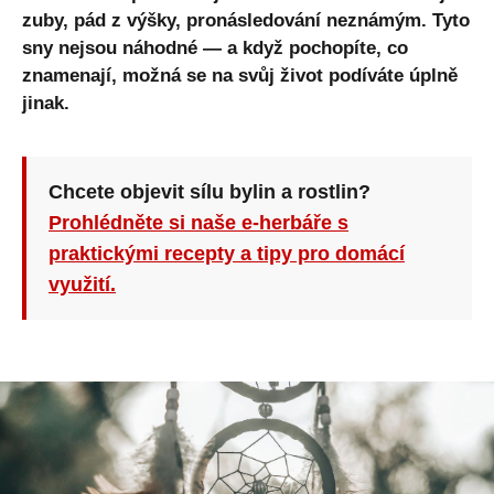
zuby, pád z výšky, pronásledování neznámým. Tyto
sny nejsou náhodné — a když pochopíte, co
znamenají, možná se na svůj život podíváte úplně
jinak.
Chcete objevit sílu bylin a rostlin?
Prohlédněte si naše e-herbáře s
praktickými recepty a tipy pro domácí
využití.