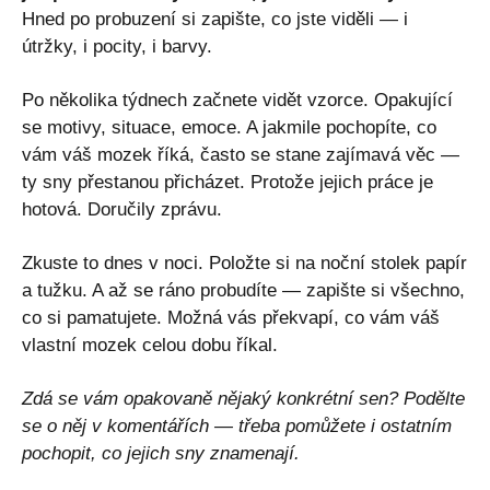
Hned po probuzení si zapište, co jste viděli — i
útržky, i pocity, i barvy.
Po několika týdnech začnete vidět vzorce. Opakující
se motivy, situace, emoce. A jakmile pochopíte, co
vám váš mozek říká, často se stane zajímavá věc —
ty sny přestanou přicházet. Protože jejich práce je
hotová. Doručily zprávu.
Zkuste to dnes v noci. Položte si na noční stolek papír
a tužku. A až se ráno probudíte — zapište si všechno,
co si pamatujete. Možná vás překvapí, co vám váš
vlastní mozek celou dobu říkal.
Zdá se vám opakovaně nějaký konkrétní sen? Podělte
se o něj v komentářích — třeba pomůžete i ostatním
pochopit, co jejich sny znamenají.