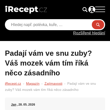
Rozšířené hledání
Padají vám ve snu zuby?
Váš mozek vám tím říká
něco zásadního
iRecept.cz
Magazín
Zajímavosti
Padají vám ve snu
zuby? Váš mozek vám tím říká něco zásadního
Jan
, 28. 05. 2026