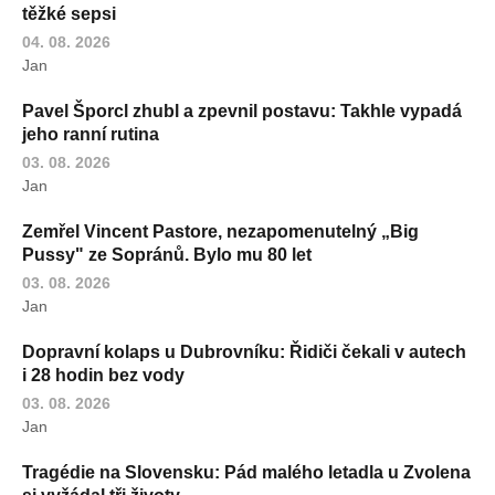
těžké sepsi
04. 08. 2026
Jan
Pavel Šporcl zhubl a zpevnil postavu: Takhle vypadá
jeho ranní rutina
03. 08. 2026
Jan
Zemřel Vincent Pastore, nezapomenutelný „Big
Pussy" ze Sopránů. Bylo mu 80 let
03. 08. 2026
Jan
Dopravní kolaps u Dubrovníku: Řidiči čekali v autech
i 28 hodin bez vody
03. 08. 2026
Jan
Tragédie na Slovensku: Pád malého letadla u Zvolena