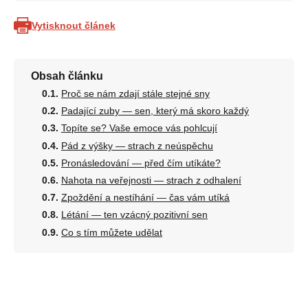
Vytisknout článek
Obsah článku
Proč se nám zdají stále stejné sny
Padající zuby — sen, který má skoro každý
Topíte se? Vaše emoce vás pohlcují
Pád z výšky — strach z neúspěchu
Pronásledování — před čím utíkáte?
Nahota na veřejnosti — strach z odhalení
Zpoždění a nestíhání — čas vám utíká
Létání — ten vzácný pozitivní sen
Co s tím můžete udělat