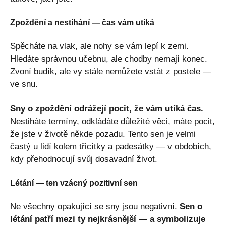
Zpoždění a nestíhání — čas vám utíká
Spěcháte na vlak, ale nohy se vám lepí k zemi.
Hledáte správnou učebnu, ale chodby nemají konec.
Zvoní budík, ale vy stále nemůžete vstát z postele —
ve snu.
Sny o zpoždění odrážejí pocit, že vám utíká čas.
Nestiháte termíny, odkládáte důležité věci, máte pocit,
že jste v životě někde pozadu. Tento sen je velmi
častý u lidí kolem třicítky a padesátky — v obdobích,
kdy přehodnocují svůj dosavadní život.
Létání — ten vzácný pozitivní sen
Ne všechny opakující se sny jsou negativní.
Sen o
létání patří mezi ty nejkrásnější — a symbolizuje