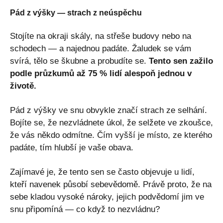
Pád z výšky — strach z neúspěchu
Stojíte na okraji skály, na střeše budovy nebo na
schodech — a najednou padáte. Žaludek se vám
svírá, tělo se škubne a probudíte se.
Tento sen zažilo
podle průzkumů až 75 % lidí alespoň jednou v
životě.
Pád z výšky ve snu obvykle značí strach ze selhání.
Bojíte se, že nezvládnete úkol, že selžete ve zkoušce,
že vás někdo odmítne. Čím vyšší je místo, ze kterého
padáte, tím hlubší je vaše obava.
Zajímavé je, že tento sen se často objevuje u lidí,
kteří navenek působí sebevědomě. Právě proto, že na
sebe kladou vysoké nároky, jejich podvědomí jim ve
snu připomíná — co když to nezvládnu?