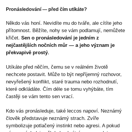
Pronásledování — před čím utíkáte?
Někdo vás honí. Nevidíte mu do tváře, ale cítíte jeho
přítomnost. Běžíte, nohy se vám podlamují, nemůžete
křičet.
Sen o pronásledování je jedním z
nejčastějších nočních můr — a jeho význam je
překvapivě prostý.
Utíkáte před něčím, čemu se v reálném životě
nechcete postavit. Může to být nepříjemný rozhovor,
nevyřešený konflikt, staré trauma nebo rozhodnutí,
které odkládáte. Čím déle se tomu vyhýbáte, tím
častěji se vám tento sen vrací.
Kdo vás pronásleduje, také leccos napoví. Neznámý
člověk představuje neznámý strach. Zvíře
symbolizuje potlačený instinkt nebo agresi. A pokud