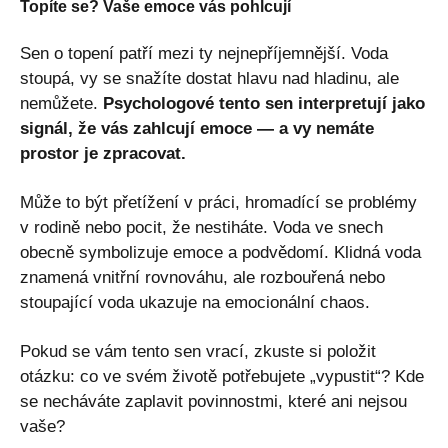
Topíte se? Vaše emoce vás pohlcují
Sen o topení patří mezi ty nejnepříjemnější. Voda
stoupá, vy se snažíte dostat hlavu nad hladinu, ale
nemůžete.
Psychologové tento sen interpretují jako
signál, že vás zahlcují emoce — a vy nemáte
prostor je zpracovat.
Může to být přetížení v práci, hromadící se problémy
v rodině nebo pocit, že nestiháte. Voda ve snech
obecně symbolizuje emoce a podvědomí. Klidná voda
znamená vnitřní rovnováhu, ale rozbouřená nebo
stoupající voda ukazuje na emocionální chaos.
Pokud se vám tento sen vrací, zkuste si položit
otázku: co ve svém životě potřebujete „vypustit“? Kde
se necháváte zaplavit povinnostmi, které ani nejsou
vaše?