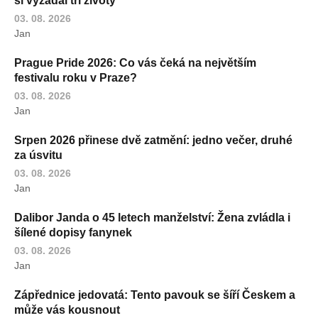
si vyžádal tři životy
03. 08. 2026
Jan
Prague Pride 2026: Co vás čeká na největším
festivalu roku v Praze?
03. 08. 2026
Jan
Srpen 2026 přinese dvě zatmění: jedno večer, druhé
za úsvitu
03. 08. 2026
Jan
Dalibor Janda o 45 letech manželství: Žena zvládla i
šílené dopisy fanynek
03. 08. 2026
Jan
Zápřednice jedovatá: Tento pavouk se šíří Českem a
může vás kousnout