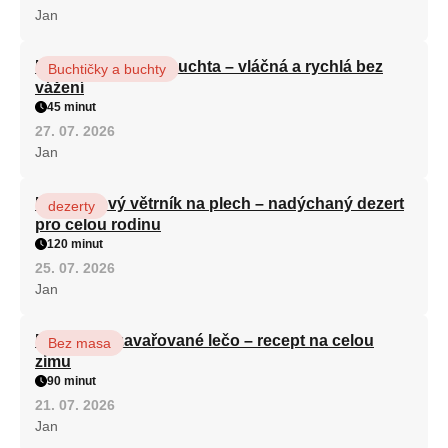
Jan
Hrnková maková buchta – vláčná a rychlá bez
Buchtičky a buchty
vážení
45 minut
27. 07. 2026
Jan
Karamelový větrník na plech – nadýchaný dezert
dezerty
pro celou rodinu
120 minut
25. 07. 2026
Jan
Babiččino zavařované lečo – recept na celou
Bez masa
zimu
90 minut
21. 07. 2026
Jan