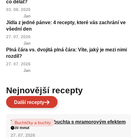
co dělat?
03. 08. 2026
Jan
Jídla z jedné pánve: 4 recepty, které vás zachrání ve
všední den
27. 07. 2026
Jan
Plná čára vs. dvojitá plná čára: Víte, jaký je mezi nimi
rozdíl?
27. 07. 2026
Jan
Nejnovější recepty
Další recepty
Vláčná olejová litá buchta s mramorovým efektem
Buchtičky a buchty
30 minut
27. 07. 2026