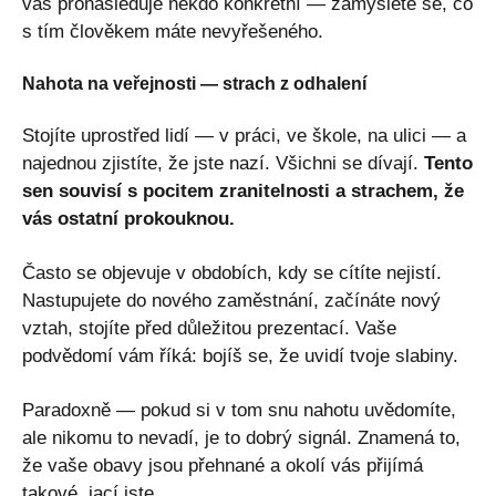
vás pronásleduje někdo konkrétní — zamyslete se, co
s tím člověkem máte nevyřešeného.
Nahota na veřejnosti — strach z odhalení
Stojíte uprostřed lidí — v práci, ve škole, na ulici — a
najednou zjistíte, že jste nazí. Všichni se dívají.
Tento
sen souvisí s pocitem zranitelnosti a strachem, že
vás ostatní prokouknou.
Často se objevuje v obdobích, kdy se cítíte nejistí.
Nastupujete do nového zaměstnání, začínáte nový
vztah, stojíte před důležitou prezentací. Vaše
podvědomí vám říká: bojíš se, že uvidí tvoje slabiny.
Paradoxně — pokud si v tom snu nahotu uvědomíte,
ale nikomu to nevadí, je to dobrý signál. Znamená to,
že vaše obavy jsou přehnané a okolí vás přijímá
takové, jací jste.