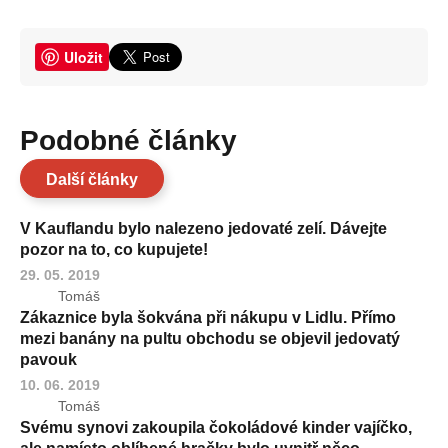
Uložit
Podobné články
Další články
V Kauflandu bylo nalezeno jedovaté zelí. Dávejte
pozor na to, co kupujete!
29. 05. 2019
Tomáš
Zákaznice byla šokvána při nákupu v Lidlu. Přímo
mezi banány na pultu obchodu se objevil jedovatý
pavouk
10. 06. 2019
Tomáš
Svému synovi zakoupila čokoládové kinder vajíčko,