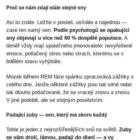
Proč se nám zdají stále stejné sny
Asi to znáte. Ležíte v posteli, usínáte a najednou —
zase ten samý sen.
Podle psychologů se opakující
sny objevují u více než 60 % dospělé populace.
A
téměř vždy mají společného jmenovatele: nevyřešené
emoce, potlačený stres nebo strach, kterému se v
bdělém stavu vyhýbáte.
Mozek během REM fáze spánku zpracovává zážitky z
celého dne. Jenže některé zážitky jsou tak silné nebo
tak dlouho potlačované, že se vracejí znovu a znovu.
V jiné podobě, ale se stejným poselstvím.
Padající zuby — sen, který má skoro každý
Tohle je jeden z nejrozšířenějších snů na světě.
Zuby
se vám drolí, lámou, padají do dlaní — a vy