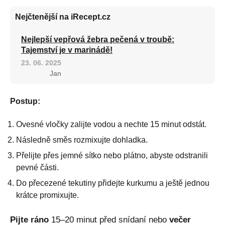
Nejčtenější na iRecept.cz
Nejlepší vepřová žebra pečená v troubě:
Tajemství je v marinádě!
23. 06. 2025
Jan
Postup:
Ovesné vločky zalijte vodou a nechte 15 minut odstát.
Následně směs rozmixujte dohladka.
Přelijte přes jemné sítko nebo plátno, abyste odstranili
pevné části.
Do přecezené tekutiny přidejte kurkumu a ještě jednou
krátce promixujte.
Pijte ráno
15–20 minut před snídaní nebo
večer