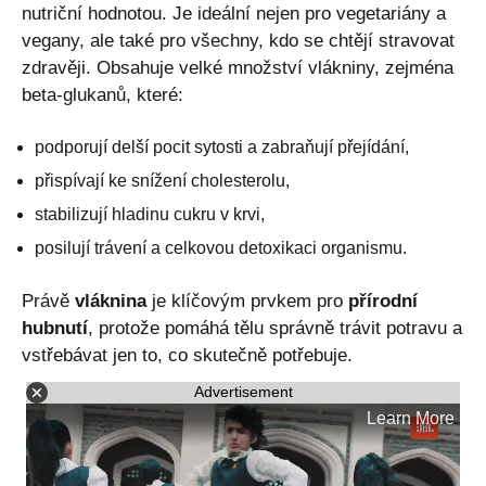
nutriční hodnotou. Je ideální nejen pro vegetariány a
vegany, ale také pro všechny, kdo se chtějí stravovat
zdravěji. Obsahuje velké množství vlákniny, zejména
beta-glukanů, které:
podporují delší pocit sytosti a zabraňují přejídání,
přispívají ke snížení cholesterolu,
stabilizují hladinu cukru v krvi,
posilují trávení a celkovou detoxikaci organismu.
Právě
vláknina
je klíčovým prvkem pro
přírodní
hubnutí
, protože pomáhá tělu správně trávit potravu a
vstřebávat jen to, co skutečně potřebuje.
Advertisement