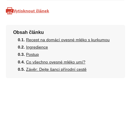
Vytisknout článek
Obsah článku
Recept na domácí ovesné mléko s kurkumou
Ingredience
Postup
Co všechno ovesné mléko umí?
Závěr: Dejte šanci přírodní cestě