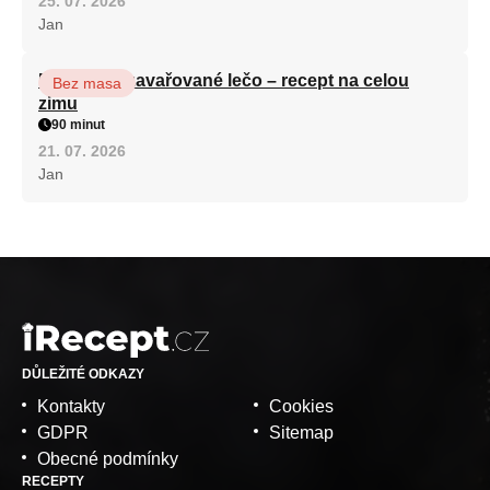
25. 07. 2026
Jan
Babiččino zavařované lečo – recept na celou
Bez masa
zimu
90 minut
21. 07. 2026
Jan
DŮLEŽITÉ ODKAZY
Kontakty
Cookies
GDPR
Sitemap
Obecné podmínky
RECEPTY