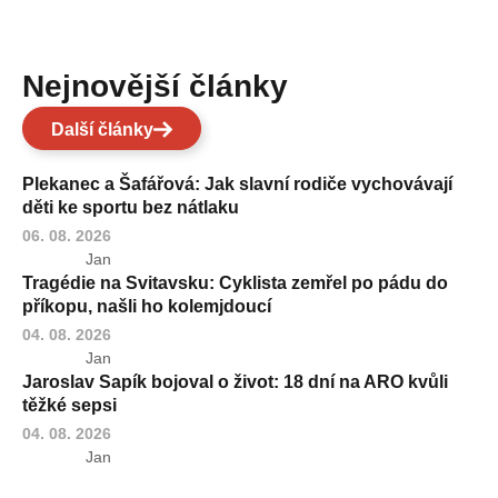
Nejnovější články
Další články
Plekanec a Šafářová: Jak slavní rodiče vychovávají
děti ke sportu bez nátlaku
06. 08. 2026
Jan
Tragédie na Svitavsku: Cyklista zemřel po pádu do
příkopu, našli ho kolemjdoucí
04. 08. 2026
Jan
Jaroslav Sapík bojoval o život: 18 dní na ARO kvůli
těžké sepsi
04. 08. 2026
Jan