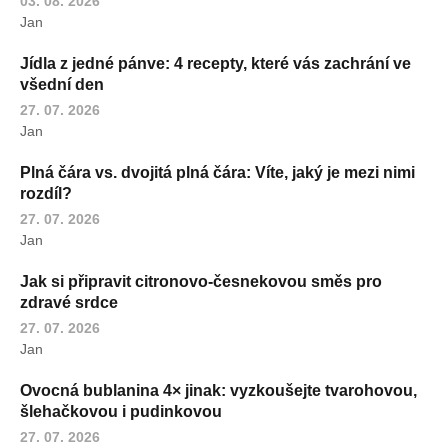
03. 08. 2026
Jan
Jídla z jedné pánve: 4 recepty, které vás zachrání ve
všední den
27. 07. 2026
Jan
Plná čára vs. dvojitá plná čára: Víte, jaký je mezi nimi
rozdíl?
27. 07. 2026
Jan
Jak si připravit citronovo-česnekovou směs pro
zdravé srdce
27. 07. 2026
Jan
Ovocná bublanina 4× jinak: vyzkoušejte tvarohovou,
šlehačkovou i pudinkovou
27. 07. 2026