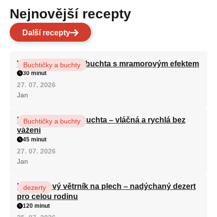
Nejnovější recepty
Další recepty
Vláčná olejová litá buchta s mramorovým efektem
Buchtičky a buchty
30 minut
27. 07. 2026
Jan
Hrnková maková buchta – vláčná a rychlá bez
Buchtičky a buchty
vážení
45 minut
27. 07. 2026
Jan
Karamelový větrník na plech – nadýchaný dezert
dezerty
pro celou rodinu
120 minut