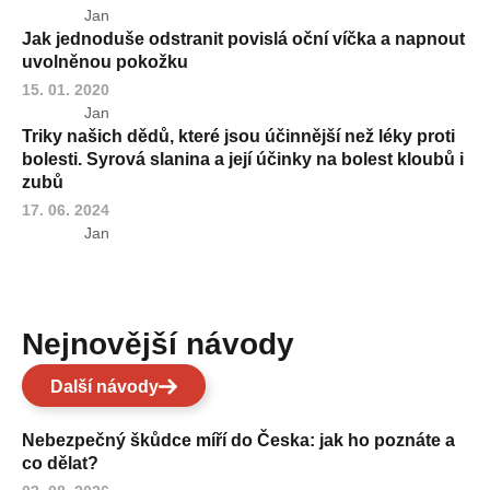
Jan
Jak jednoduše odstranit povislá oční víčka a napnout
uvolněnou pokožku
15. 01. 2020
Jan
Triky našich dědů, které jsou účinnější než léky proti
bolesti. Syrová slanina a její účinky na bolest kloubů i
zubů
17. 06. 2024
Jan
Nejnovější návody
Další návody
Nebezpečný škůdce míří do Česka: jak ho poznáte a
co dělat?