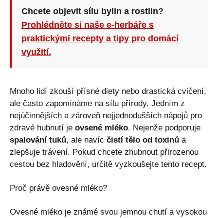
Chcete objevit sílu bylin a rostlin?
Prohlédněte si naše e-herbáře s
praktickými recepty a tipy pro domácí
využití.
Mnoho lidí zkouší přísné diety nebo drastická cvičení,
ale často zapomínáme na sílu přírody. Jedním z
nejúčinnějších a zároveň nejjednodušších nápojů pro
zdravé hubnutí je
ovsené mléko
. Nejenže podporuje
spalování tuků
, ale navíc
čistí tělo od toxinů
a
zlepšuje trávení. Pokud chcete zhubnout přirozenou
cestou bez hladovění, určitě vyzkoušejte tento recept.
Proč právě ovesné mléko?
Ovesné mléko je známé svou jemnou chutí a vysokou