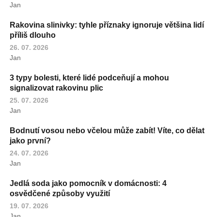
Jan
Rakovina slinivky: tyhle příznaky ignoruje většina lidí
příliš dlouho
26. 07. 2026
Jan
3 typy bolesti, které lidé podceňují a mohou
signalizovat rakovinu plic
25. 07. 2026
Jan
Bodnutí vosou nebo včelou může zabít! Víte, co dělat
jako první?
24. 07. 2026
Jan
Jedlá soda jako pomocník v domácnosti: 4
osvědčené způsoby využití
19. 07. 2026
Jan