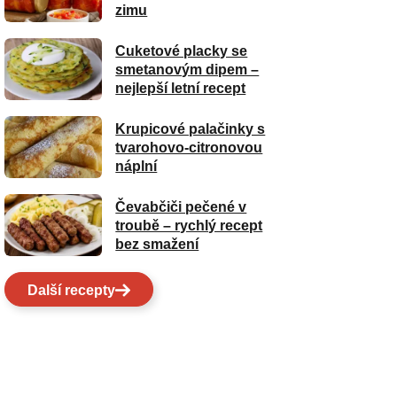
zimu
Cuketové placky se
smetanovým dipem –
nejlepší letní recept
Krupicové palačinky s
tvarohovo-citronovou
náplní
Čevabčiči pečené v
troubě – rychlý recept
bez smažení
Další recepty