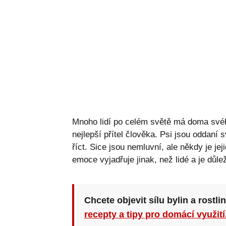
Mnoho lidí po celém světě má doma svého
nejlepší přítel člověka. Psi jsou oddaní
říct. Sice jsou nemluvní, ale někdy je j
emoce vyjadřuje jinak, než lidé a je důle
Chcete objevit sílu bylin a rostli
recepty a tipy pro domácí využití