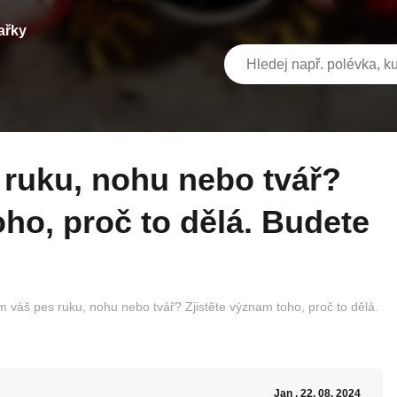
ařky
oho, proč to dělá. Budete
m váš pes ruku, nohu nebo tvář? Zjistěte význam toho, proč to dělá.
Jan
, 22. 08. 2024