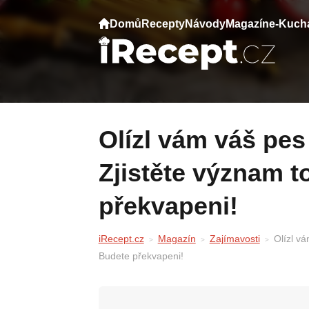
Domů
Recepty
Návody
Magazín
e-Kuch
Olízl vám váš pes ruku, nohu nebo tvář?
Zjistěte význam t
překvapeni!
iRecept.cz
Magazín
Zajímavosti
Olízl vá
Budete překvapeni!