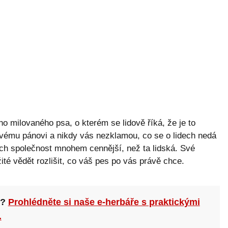
 milovaného psa, o kterém se lidově říká, že je to
 svému pánovi a nikdy vás nezklamou, co se o lidech nedá
ejich společnost mnohem cennější, než ta lidská. Své
žité vědět rozlišit, co váš pes po vás právě chce.
n?
Prohlédněte si naše e-herbáře s praktickými
.