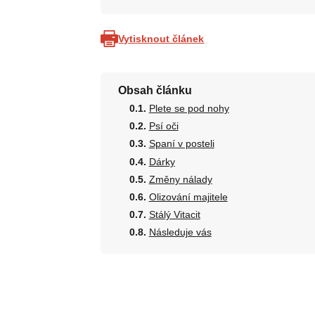
Vytisknout článek
Obsah článku
Plete se pod nohy
Psí oči
Spaní v posteli
Dárky
Změny nálady
Olizování majitele
Stálý Vitacit
Následuje vás