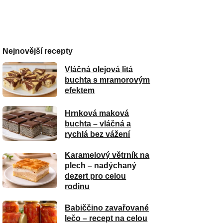
Nejnovější recepty
Vláčná olejová litá
buchta s mramorovým
efektem
Hrnková maková
buchta – vláčná a
rychlá bez vážení
Karamelový větrník na
plech – nadýchaný
dezert pro celou
rodinu
Babiččino zavařované
lečo – recept na celou