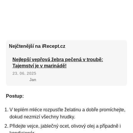
Nejčtenější na iRecept.cz
Nejlepší vepřová žebra pečená v troubě:
Tajemství je v marinádě!
23. 06. 2025
Jan
Postup:
V teplém mléce rozpusťte želatinu a dobře promíchejte,
dokud nezmizí všechny hrudky.
Přidejte vejce, jablečný ocet, olivový olej a případně i