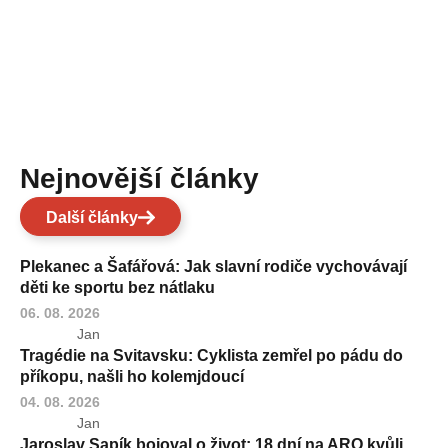
Nejnovější články
Další články
Plekanec a Šafářová: Jak slavní rodiče vychovávají
děti ke sportu bez nátlaku
06. 08. 2026
Jan
Tragédie na Svitavsku: Cyklista zemřel po pádu do
příkopu, našli ho kolemjdoucí
04. 08. 2026
Jan
Jaroslav Sapík bojoval o život: 18 dní na ARO kvůli