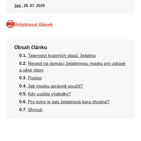
Jan
, 28. 07. 2025
Vytisknout článek
Obsah článku
Tajemství krásných vlasů: želatina
Recept na domácí želatinovou masku pro zdravé
a silné vlasy
Postup
Jak masku správně použít?
Kdy uvidíte výsledky?
Pro koho je tato želatinová kúra vhodná?
Shrnutí