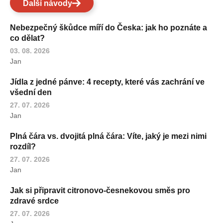
Další návody
Nebezpečný škůdce míří do Česka: jak ho poznáte a
co dělat?
03. 08. 2026
Jan
Jídla z jedné pánve: 4 recepty, které vás zachrání ve
všední den
27. 07. 2026
Jan
Plná čára vs. dvojitá plná čára: Víte, jaký je mezi nimi
rozdíl?
27. 07. 2026
Jan
Jak si připravit citronovo-česnekovou směs pro
zdravé srdce
27. 07. 2026