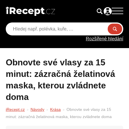
Rozšířené hledání
Obnovte své vlasy za 15
minut: zázračná želatinová
maska, kterou zvládnete
doma
iRecept.cz
Návody
Krása
Obnovte své vlasy za 15
minut: zázračná želatinová maska, kterou zvládnete doma