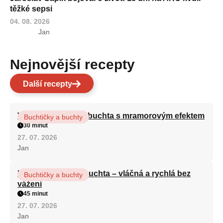
těžké sepsi
04. 08. 2026
Jan
Nejnovější recepty
Další recepty
Vláčná olejová litá buchta s mramorovým efektem
Buchtičky a buchty
30 minut
27. 07. 2026
Jan
Hrnková maková buchta – vláčná a rychlá bez
Buchtičky a buchty
vážení
45 minut
27. 07. 2026
Jan