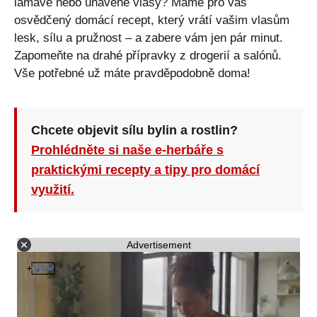
lámavé nebo unavené vlasy? Máme pro vás
osvědčený domácí recept, který vrátí vašim vlasům
lesk, sílu a pružnost – a zabere vám jen pár minut.
Zapomeňte na drahé přípravky z drogerií a salónů.
Vše potřebné už máte pravděpodobně doma!
Chcete objevit sílu bylin a rostlin?
Prohlédněte si naše e-herbáře s
praktickými recepty a tipy pro domácí
využití.
Advertisement