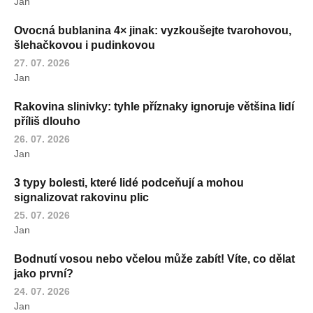
Jan
Ovocná bublanina 4× jinak: vyzkoušejte tvarohovou,
šlehačkovou i pudinkovou
27. 07. 2026
Jan
Rakovina slinivky: tyhle příznaky ignoruje většina lidí
příliš dlouho
26. 07. 2026
Jan
3 typy bolesti, které lidé podceňují a mohou
signalizovat rakovinu plic
25. 07. 2026
Jan
Bodnutí vosou nebo včelou může zabít! Víte, co dělat
jako první?
24. 07. 2026
Jan