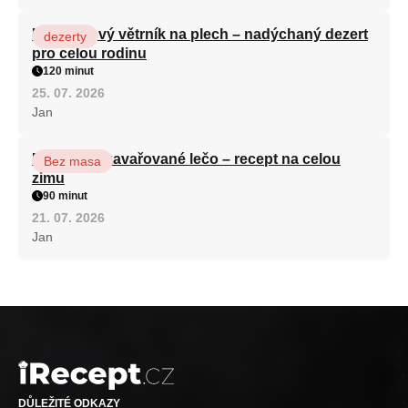
Karamelový větrník na plech – nadýchaný dezert
dezerty
pro celou rodinu
120 minut
25. 07. 2026
Jan
Babiččino zavařované lečo – recept na celou
Bez masa
zimu
90 minut
21. 07. 2026
Jan
DŮLEŽITÉ ODKAZY