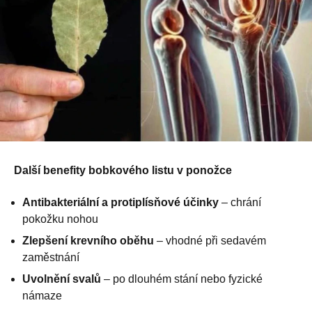
Další benefity bobkového listu v ponožce
Antibakteriální a protiplísňové účinky
– chrání
pokožku nohou
Zlepšení krevního oběhu
– vhodné při sedavém
zaměstnání
Uvolnění svalů
– po dlouhém stání nebo fyzické
námaze