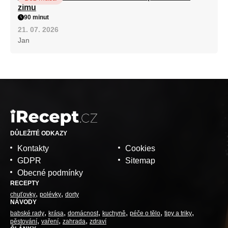
zimu
90 minut
21. 07. 2026
Jan
DŮLEŽITÉ ODKAZY
Kontakty
Cookies
GDPR
Sitemap
Obecné podmínky
RECEPTY
chuťovky
polévky
dorty
NÁVODY
babské rady
krása
domácnost
kuchyně
péče o tělo
tipy a triky
pěstování
vaření
zahrada
zdraví