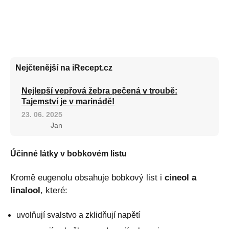
Nejčtenější na iRecept.cz
Nejlepší vepřová žebra pečená v troubě:
Tajemství je v marinádě!
23. 06. 2025
Jan
Účinné látky v bobkovém listu
Kromě eugenolu obsahuje bobkový list i
cineol a
linalool
, které:
uvolňují svalstvo a zklidňují napětí