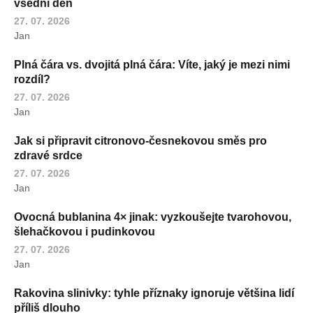
všední den
27. 07. 2026
Jan
Plná čára vs. dvojitá plná čára: Víte, jaký je mezi nimi
rozdíl?
27. 07. 2026
Jan
Jak si připravit citronovo-česnekovou směs pro
zdravé srdce
27. 07. 2026
Jan
Ovocná bublanina 4× jinak: vyzkoušejte tvarohovou,
šlehačkovou i pudinkovou
27. 07. 2026
Jan
Rakovina slinivky: tyhle příznaky ignoruje většina lidí
příliš dlouho