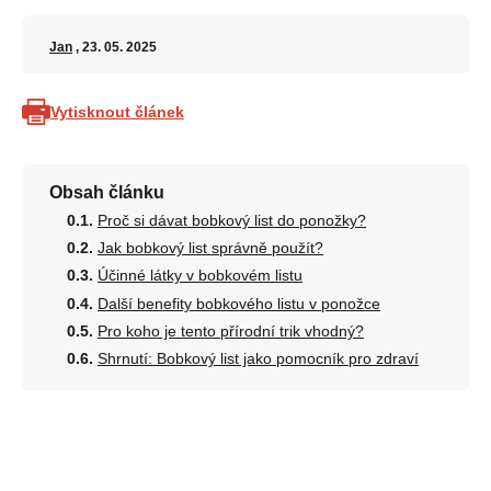
Jan
, 23. 05. 2025
Vytisknout článek
Obsah článku
Proč si dávat bobkový list do ponožky?
Jak bobkový list správně použít?
Účinné látky v bobkovém listu
Další benefity bobkového listu v ponožce
Pro koho je tento přírodní trik vhodný?
Shrnutí: Bobkový list jako pomocník pro zdraví