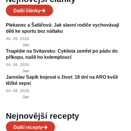
Další články
Plekanec a Šafářová: Jak slavní rodiče vychovávají
děti ke sportu bez nátlaku
06. 08. 2026
Jan
Tragédie na Svitavsku: Cyklista zemřel po pádu do
příkopu, našli ho kolemjdoucí
04. 08. 2026
Jan
Jaroslav Sapík bojoval o život: 18 dní na ARO kvůli
těžké sepsi
04. 08. 2026
Jan
Nejnovější recepty
Další recepty