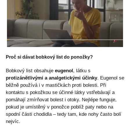
Proč si dávat bobkový list do ponožky?
Bobkový list obsahuje
eugenol
, látku s
protizánětlivými a analgetickými účinky
. Eugenol se
běžně používá i v mastičkách proti bolesti. Při
kontaktu s pokožkou se účinné látky vstřebávají a
pomáhají zmírňovat bolest i otoky. Nejlépe funguje,
pokud je umístěný v ponožce poblíž paty nebo na
spodní části chodidla – tedy tam, kde nohy často bolí
nejvíc.