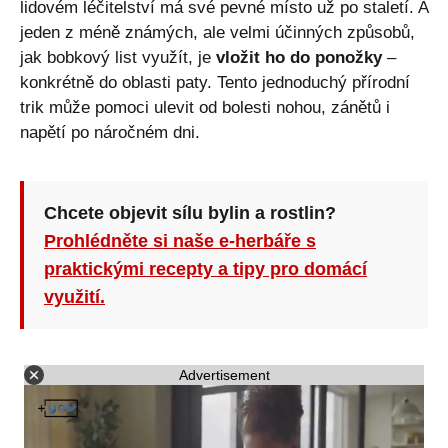
lidovém léčitelství má své pevné místo už po staletí. A
jeden z méně známých, ale velmi účinných způsobů,
jak bobkový list využít, je
vložit ho do ponožky
–
konkrétně do oblasti paty. Tento jednoduchý přírodní
trik může pomoci ulevit od bolesti nohou, zánětů i
napětí po náročném dni.
Chcete objevit sílu bylin a rostlin?
Prohlédněte si naše e-herbáře s
praktickými recepty a tipy pro domácí
využití.
Advertisement