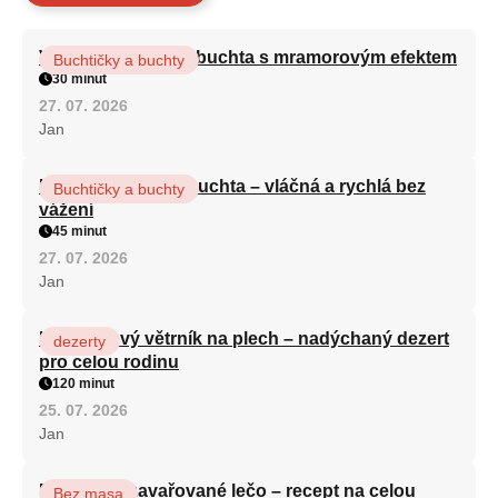
Vláčná olejová litá buchta s mramorovým efektem
Buchtičky a buchty
30 minut
27. 07. 2026
Jan
Hrnková maková buchta – vláčná a rychlá bez
Buchtičky a buchty
vážení
45 minut
27. 07. 2026
Jan
Karamelový větrník na plech – nadýchaný dezert
dezerty
pro celou rodinu
120 minut
25. 07. 2026
Jan
Babiččino zavařované lečo – recept na celou
Bez masa