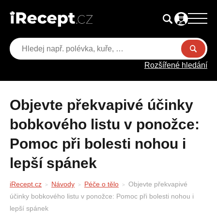
Rozšířené hledání
Objevte překvapivé účinky
bobkového listu v ponožce:
Pomoc při bolesti nohou i
lepší spánek
iRecept.cz
Návody
Péče o tělo
Objevte překvapivé
účinky bobkového listu v ponožce: Pomoc při bolesti nohou i
lepší spánek