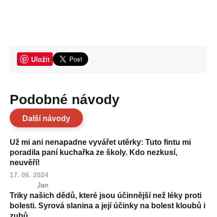
Uložit
Podobné návody
Další návody
Už mi ani nenapadne vyvářet utěrky: Tuto fintu mi
poradila paní kuchařka ze školy. Kdo nezkusí,
neuvěří!
17. 06. 2024
Jan
Triky našich dědů, které jsou účinnější než léky proti
bolesti. Syrová slanina a její účinky na bolest kloubů i
zubů