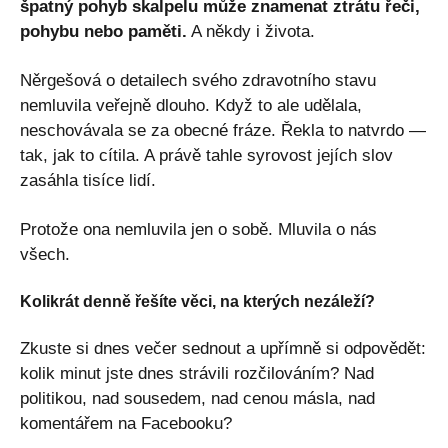
špatný pohyb skalpelu může znamenat ztrátu řeči,
pohybu nebo paměti.
A někdy i života.
Něrgešová o detailech svého zdravotního stavu
nemluvila veřejně dlouho. Když to ale udělala,
neschovávala se za obecné fráze. Řekla to natvrdo —
tak, jak to cítila. A právě tahle syrovost jejích slov
zasáhla tisíce lidí.
Protože ona nemluvila jen o sobě. Mluvila o nás
všech.
Kolikrát denně řešíte věci, na kterých nezáleží?
Zkuste si dnes večer sednout a upřímně si odpovědět:
kolik minut jste dnes strávili rozčilováním? Nad
politikou, nad sousedem, nad cenou másla, nad
komentářem na Facebooku?