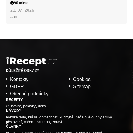
90 minut
21. 07. 2026
Jan
DŮLEŽITÉ ODKAZY
Kontakty
Cookies
GDPR
Sitemap
Obecné podmínky
RECEPTY
chuťovky
polévky
dorty
NÁVODY
babské rady
krása
domácnost
kuchyně
péče o tělo
tipy a triky
pěstování
vaření
zahrada
zdraví
ČLÁNKY
aktuality
bylinky
domácnost
zajímavosti
suroviny
zdraví