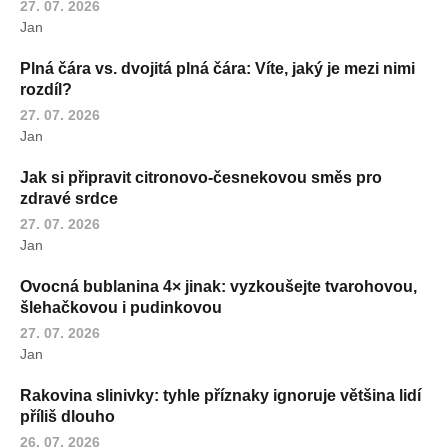
27. 07. 2026
Jan
Plná čára vs. dvojitá plná čára: Víte, jaký je mezi nimi
rozdíl?
27. 07. 2026
Jan
Jak si připravit citronovo-česnekovou směs pro
zdravé srdce
27. 07. 2026
Jan
Ovocná bublanina 4× jinak: vyzkoušejte tvarohovou,
šlehačkovou i pudinkovou
27. 07. 2026
Jan
Rakovina slinivky: tyhle příznaky ignoruje většina lidí
příliš dlouho
26. 07. 2026