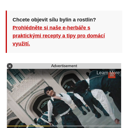
Chcete objevit sílu bylin a rostlin?
Prohlédněte si naše e-herbáře s
praktickými recepty a tipy pro domácí
využití.
Advertisement