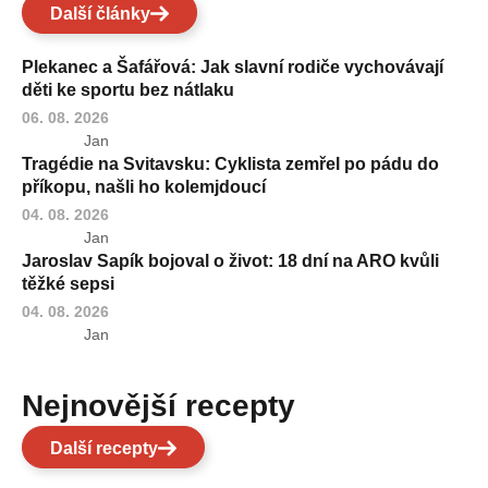
Další články
Plekanec a Šafářová: Jak slavní rodiče vychovávají
děti ke sportu bez nátlaku
06. 08. 2026
Jan
Tragédie na Svitavsku: Cyklista zemřel po pádu do
příkopu, našli ho kolemjdoucí
04. 08. 2026
Jan
Jaroslav Sapík bojoval o život: 18 dní na ARO kvůli
těžké sepsi
04. 08. 2026
Jan
Nejnovější recepty
Další recepty