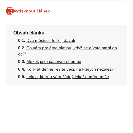
Vytisknout článek
Obsah článku
Dva měsíce. Tolik jí dávali
Co vám prolétne hlavou, když se díváte smrti do
očí?
Mozek jako časovaná bomba
Kolikrát denně řešíte věci, na kterých nezáleží?
Lekce, kterou vám žádný lékař nepředepíše