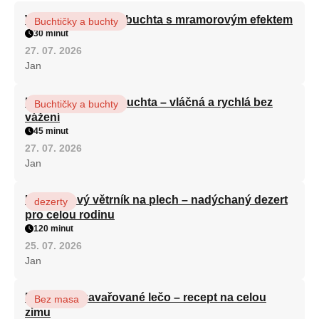
Vláčná olejová litá buchta s mramorovým efektem
Buchtičky a buchty
30 minut
27. 07. 2026
Jan
Hrnková maková buchta – vláčná a rychlá bez
Buchtičky a buchty
vážení
45 minut
27. 07. 2026
Jan
Karamelový větrník na plech – nadýchaný dezert
dezerty
pro celou rodinu
120 minut
25. 07. 2026
Jan
Babiččino zavařované lečo – recept na celou
Bez masa
zimu