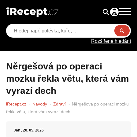
Rozšířené hledání
Něrgešová po operaci
mozku řekla větu, která vám
vyrazí dech
iRecept.cz
Návody
Zdraví
Něrgešová po operaci mozku
řekla větu, která vám vyrazí dech
Jan
, 20. 05. 2026