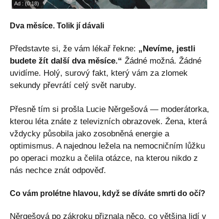
Dva měsíce. Tolik jí dávali
Představte si, že vám lékař řekne:
„Nevíme, jestli
budete žít další dva měsíce.“
Žádné možná. Žádné
uvidíme. Holý, surový fakt, který vám za zlomek
sekundy převrátí celý svět naruby.
Přesně tím si prošla Lucie Něrgešová — moderátorka,
kterou léta znáte z televizních obrazovek. Žena, která
vždycky působila jako zosobněná energie a
optimismus. A najednou ležela na nemocničním lůžku
po operaci mozku a čelila otázce, na kterou nikdo z
nás nechce znát odpověď.
Co vám prolétne hlavou, když se díváte smrti do očí?
Něrgešová po zákroku přiznala něco, co většina lidí v