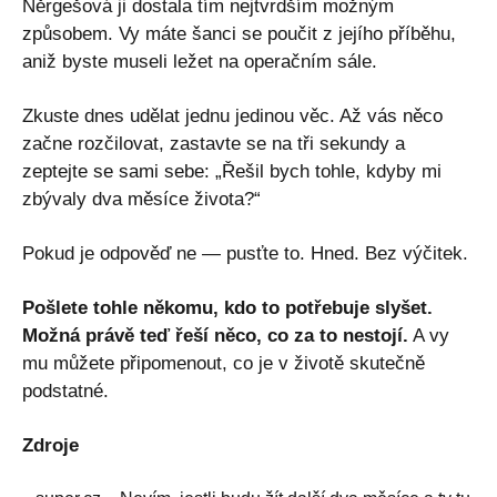
Něrgešová ji dostala tím nejtvrdším možným
způsobem. Vy máte šanci se poučit z jejího příběhu,
aniž byste museli ležet na operačním sále.
Zkuste dnes udělat jednu jedinou věc. Až vás něco
začne rozčilovat, zastavte se na tři sekundy a
zeptejte se sami sebe: „Řešil bych tohle, kdyby mi
zbývaly dva měsíce života?“
Pokud je odpověď ne — pusťte to. Hned. Bez výčitek.
Pošlete tohle někomu, kdo to potřebuje slyšet.
Možná právě teď řeší něco, co za to nestojí.
A vy
mu můžete připomenout, co je v životě skutečně
podstatné.
Zdroje