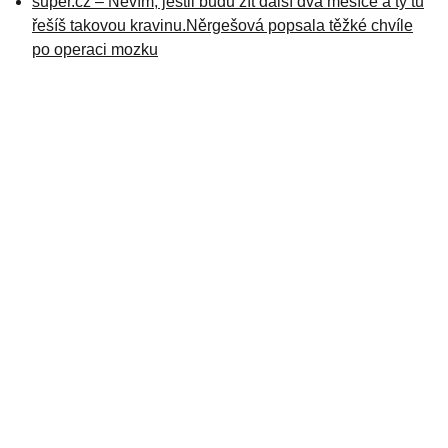
super.cz – Nevím, jestli budu žít další dva měsíce a ty tu
řešíš takovou kravinu.Něrgešová popsala těžké chvíle
po operaci mozku