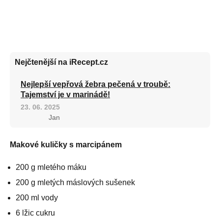
Nejčtenější na iRecept.cz
Nejlepší vepřová žebra pečená v troubě:
Tajemství je v marinádě!
23. 06. 2025
Jan
Makové kuličky s marcipánem
200 g mletého máku
200 g mletých máslových sušenek
200 ml vody
6 lžic cukru