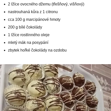
2 lžíce ovocného džemu (třešňový, višňový)
nastrouhaná kůra z 1 citronu
cca 100 g marcipánové hmoty
200 g bílé čokolády
1 lžíce rostlinného oleje
mletý mák na posypání
zbytek hořké čokolády na ozdobu