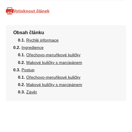
Vytisknout článek
Obsah článku
Rychlé informace
Ingredience
Ořechovo-meruňkové kuličky
Makové kuličky s marcipánem
Postup
Ořechovo-meruňkové kuličky
Makové kuličky s marcipánem
Závěr