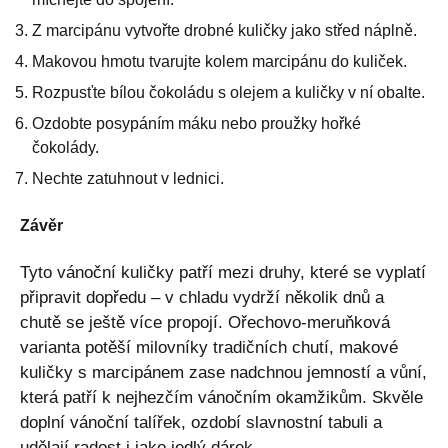
Z marcipánu vytvořte drobné kuličky jako střed náplně.
Makovou hmotu tvarujte kolem marcipánu do kuliček.
Rozpusťte bílou čokoládu s olejem a kuličky v ní obalte.
Ozdobte posypáním máku nebo proužky hořké
čokolády.
Nechte zatuhnout v lednici.
Závěr
Tyto vánoční kuličky patří mezi druhy, které se vyplatí
připravit dopředu – v chladu vydrží několik dnů a
chutě se ještě více propojí. Ořechovo-meruňková
varianta potěší milovníky tradičních chutí, makové
kuličky s marcipánem zase nadchnou jemností a vůní,
která patří k nejhezčím vánočním okamžikům. Skvěle
doplní vánoční talířek, ozdobí slavnostní tabuli a
udělají radost i jako jedlý dárek.