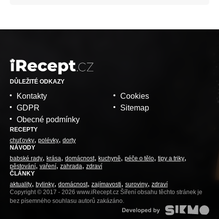
DŮLEŽITÉ ODKAZY
Kontakty
Cookies
GDPR
Sitemap
Obecné podmínky
RECEPTY
chuťovky
polévky
dorty
NÁVODY
babské rady
krása
domácnost
kuchyně
péče o tělo
tipy a triky
pěstování
vaření
zahrada
zdraví
ČLÁNKY
aktuality
bylinky
domácnost
zajímavosti
suroviny
zdraví
Copyright © 2017 - 2026 www.iRecept.cz Šíření obsahu těchto stránek je
bez písemného souhlasu autorů zakázáno.