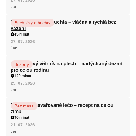
Jan
Hrnková maková buchta – vláčná a rychlá bez
Buchtičky a buchty
vážení
45 minut
27. 07. 2026
Jan
Karamelový větrník na plech – nadýchaný dezert
dezerty
pro celou rodinu
120 minut
25. 07. 2026
Jan
Babiččino zavařované lečo – recept na celou
Bez masa
zimu
90 minut
21. 07. 2026
Jan