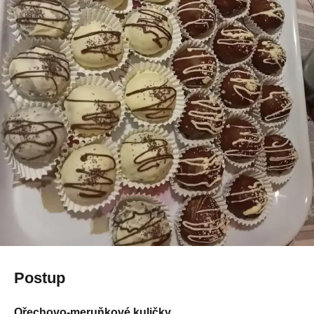
Postup
Ořechovo-meruňkové kuličky