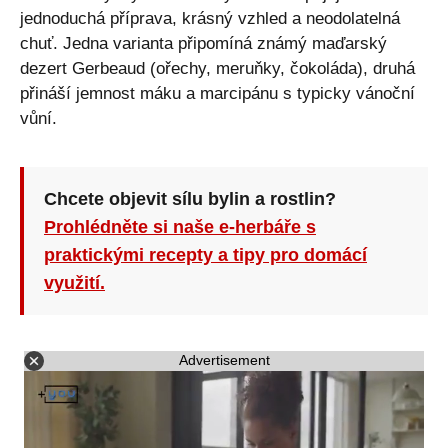
jednoduchá příprava, krásný vzhled a neodolatelná
chuť. Jedna varianta připomíná známý maďarský
dezert Gerbeaud (ořechy, meruňky, čokoláda), druhá
přináší jemnost máku a marcipánu s typicky vánoční
vůní.
Chcete objevit sílu bylin a rostlin?
Prohlédněte si naše e-herbáře s
praktickými recepty a tipy pro domácí
využití.
Advertisement