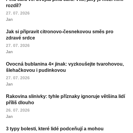
rozdíl?
27. 07. 2026
Jan
Jak si připravit citronovo-česnekovou směs pro
zdravé srdce
27. 07. 2026
Jan
Ovocná bublanina 4× jinak: vyzkoušejte tvarohovou,
šlehačkovou i pudinkovou
27. 07. 2026
Jan
Rakovina slinivky: tyhle příznaky ignoruje většina lidí
příliš dlouho
26. 07. 2026
Jan
3 typy bolesti, které lidé podceňují a mohou