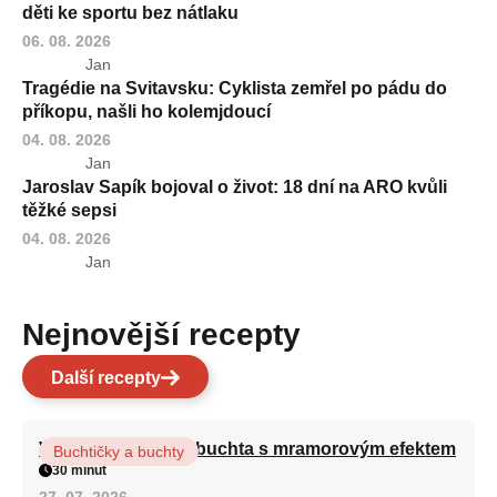
děti ke sportu bez nátlaku
06. 08. 2026
Jan
Tragédie na Svitavsku: Cyklista zemřel po pádu do
příkopu, našli ho kolemjdoucí
04. 08. 2026
Jan
Jaroslav Sapík bojoval o život: 18 dní na ARO kvůli
těžké sepsi
04. 08. 2026
Jan
Nejnovější recepty
Další recepty
Vláčná olejová litá buchta s mramorovým efektem
Buchtičky a buchty
30 minut
27. 07. 2026