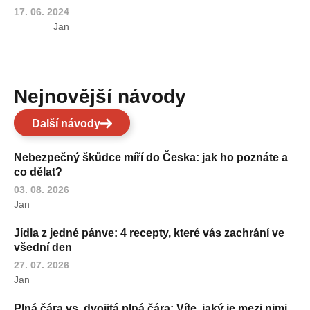
17. 06. 2024
Jan
Nejnovější návody
Další návody
Nebezpečný škůdce míří do Česka: jak ho poznáte a
co dělat?
03. 08. 2026
Jan
Jídla z jedné pánve: 4 recepty, které vás zachrání ve
všední den
27. 07. 2026
Jan
Plná čára vs. dvojitá plná čára: Víte, jaký je mezi nimi