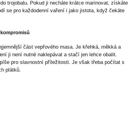
í do trojobalu. Pokud ji necháte krátce marinovat, získáte
odí se pro každodenní vaření i jako jistota, když čekáte
z kompromisů
ejjemnější část vepřového masa. Je křehká, měkká a
í ji není nutné naklepávat a stačí jen lehce obalit.
íše pro slavnostní příležitosti. Je však třeba počítat s
ch plátků.