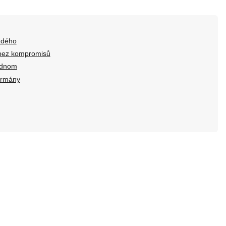
ždého
 bez kompromisů
jednom
urmány