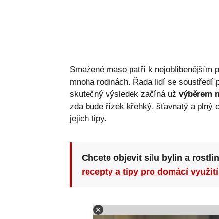
Smažené maso patří k nejoblíbenějším 
mnoha rodinách. Řada lidí se soustředí p
skutečný výsledek začíná už
výběrem 
zda bude řízek křehký, šťavnatý a plný 
jejich tipy.
Chcete objevit sílu bylin a rostli
recepty a tipy pro domácí využití