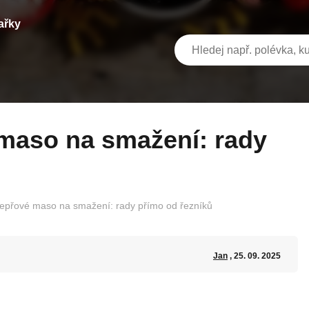
ařky
vepřové maso na smažení: rady přímo od řezníků
Jan
, 25. 09. 2025