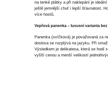
na tenké plátky a při naklepání je ideáln
ještě jemnější chuť i lepší šťavnatost. H
více hostů.
Vepřová panenka – luxusní varianta be
Panenka (svíčková) je považovaná za n
doslova se rozplývá na jazyku. Při smažen
Výsledkem je delikatesa, která se hodí sp
vyšší cenou a menší velikostí jednotlivý