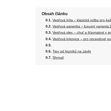
Obsah článku
Vepřová kýta – klasická volba pro ka
Vepřová panenka – luxusní varianta
Vepřová plec – chuť a šťavnatost v 
Vepřová krkovice – pro opravdové g
Tipy od řezníků na závěr
Shrnutí