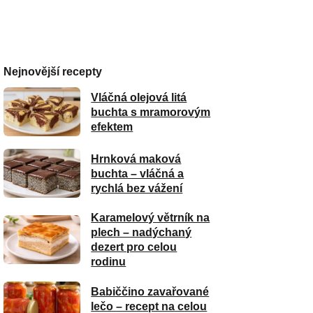
Nejnovější recepty
Vláčná olejová litá
buchta s mramorovým
efektem
Hrnková maková
buchta – vláčná a
rychlá bez vážení
Karamelový větrník na
plech – nadýchaný
dezert pro celou
rodinu
Babiččino zavařované
lečo – recept na celou