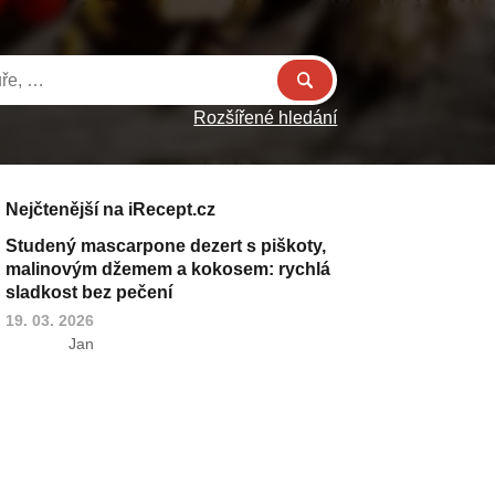
Rozšířené hledání
Nejčtenější na iRecept.cz
Studený mascarpone dezert s piškoty,
malinovým džemem a kokosem: rychlá
sladkost bez pečení
19. 03. 2026
Jan