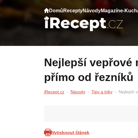
Domů
Recepty
Návody
Magazín
e-Kuch
Nejlepší vepřové maso na smažení: rady
přímo od řezníků
iRecept.cz
Návody
Tipy a triky
Nejlepší 
Vytisknout článek