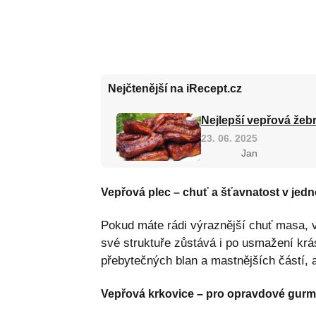
Nejčtenější na iRecept.cz
Nejlepší vepřová žebr
23. 06. 2025
Jan
Vepřová plec – chuť a šťavnatost v jed
Pokud máte rádi výraznější chuť masa, v
své struktuře zůstává i po usmažení krá
přebytečných blan a mastnějších částí, 
Vepřová krkovice – pro opravdové gur