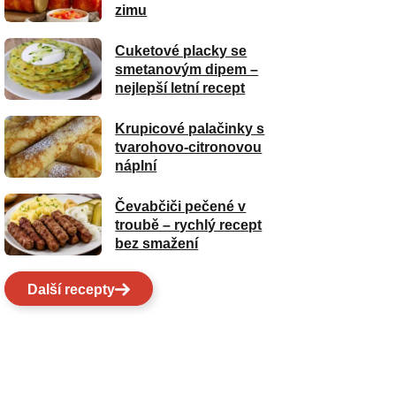
zimu
Cuketové placky se
smetanovým dipem –
nejlepší letní recept
Krupicové palačinky s
tvarohovo-citronovou
náplní
Čevabčiči pečené v
troubě – rychlý recept
bez smažení
Další recepty