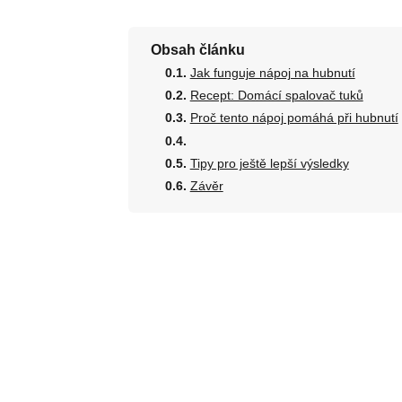
Obsah článku
Jak funguje nápoj na hubnutí
Recept: Domácí spalovač tuků
Proč tento nápoj pomáhá při hubnutí
Tipy pro ještě lepší výsledky
Závěr