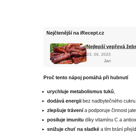
Nejčtenější na iRecept.cz
Nejlepší vepřová žebr
23. 06. 2025
Jan
Proč tento nápoj pomáhá při hubnutí
urychluje metabolismus tuků
,
dodává energii
bez nadbytečného cukru
zlepšuje trávení
a podporuje činnost jate
posiluje imunitu
díky vitamínu C a antio
snižuje chuť na sladké
a tím brání přejíd