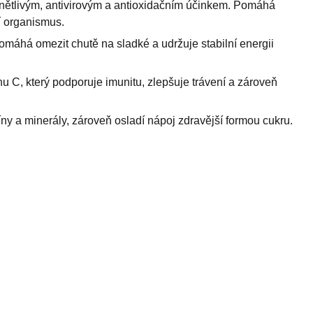
zánětlivým, antivirovým a antioxidačním účinkem. Pomáhá
í organismus.
pomáhá omezit chutě na sladké a udržuje stabilní energii
nu C, který podporuje imunitu, zlepšuje trávení a zároveň
íny a minerály, zároveň osladí nápoj zdravější formou cukru.