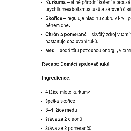
Kurkuma
– silné přírodní koření s proti
urychlit metabolismus tuků a zároveň čist
Skořice
– reguluje hladinu cukru v krvi, 
během dne.
Citrón a pomeranč
– skvělý zdroj vitamí
nastartuje spalování tuků.
Med
– dodá tělu potřebnou energii, vitam
Recept: Domácí spalovač tuků
Ingredience:
4 lžíce mleté kurkumy
špetka skořice
3–4 lžíce medu
šťáva ze 2 citronů
šťáva ze 2 pomerančů