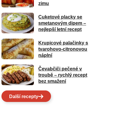
zimu
Cuketové placky se
smetanovým dipem –
nejlepší letní recept
Krupicové palačinky s
tvarohovo-citronovou
náplní
Čevabčiči pečené v
troubě – rychlý recept
bez smažení
Další recepty