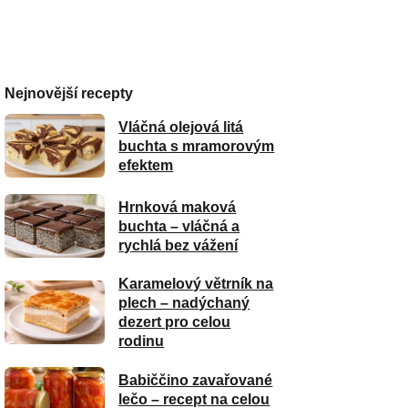
Nejnovější recepty
Vláčná olejová litá
buchta s mramorovým
efektem
Hrnková maková
buchta – vláčná a
rychlá bez vážení
Karamelový větrník na
plech – nadýchaný
dezert pro celou
rodinu
Babiččino zavařované
lečo – recept na celou