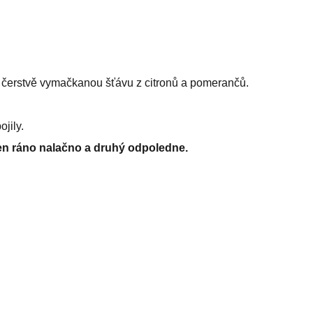
e čerstvě vymačkanou šťávu z citronů a pomerančů.
jily.
en ráno nalačno a druhý odpoledne.