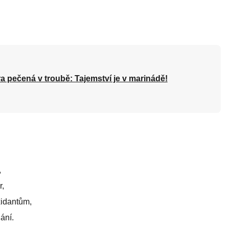
a pečená v troubě: Tajemství je v marinádě!
,
r,
xidantům,
ání.