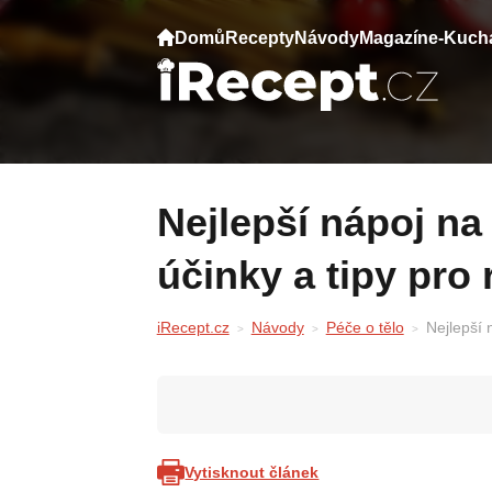
Domů
Recepty
Návody
Magazín
e-Kuch
Nejlepší nápoj na spalování tuků: Recept,
účinky a tipy pro 
iRecept.cz
Návody
Péče o tělo
Nejlepší 
Vytisknout článek