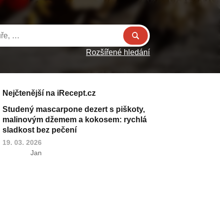
Rozšířené hledání
Nejčtenější na iRecept.cz
Studený mascarpone dezert s piškoty,
malinovým džemem a kokosem: rychlá
sladkost bez pečení
19. 03. 2026
Jan