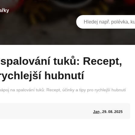
ařky
rychlejší hubnutí
nápoj na spalování tuků: Recept, účinky a tipy pro rychlejší hubnutí
Jan
, 29. 08. 2025