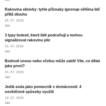
Rakovina slinivky: tyhle příznaky ignoruje většina lidí
příliš dlouho
26. 07. 2026
Jan
3 typy bolesti, které lidé podceňují a mohou
signalizovat rakovinu plic
25. 07. 2026
Jan
Bodnutí vosou nebo včelou může zabít! Víte, co dělat
jako první?
24. 07. 2026
Jan
Jedlá soda jako pomocník v domácnosti: 4
osvědčené způsoby využití
19. 07. 2026
Jan