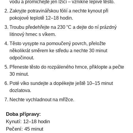
vodu a promíchejte jen lžící – vznikne lepivé těsto.
Zakryjte potravinářskou fólií a nechte kynout při
pokojové teplotě 12–18 hodin.
Troubu předehřejte na 230 °C a dejte do ní prázdný
litinový hrnec s víkem.
Těsto vysypte na pomoučený povrch, přeložte
několikrát směrem ke středu a nechte 30 minut
odpočinout.
Přeneste těsto do rozpáleného hrnce, přiklopte a pečte
30 minut.
Poté víko sundejte a dopékejte ještě 10–15 minut
dozlatova.
Nechte vychladnout na mřížce.
Doba přípravy:
Kynutí: 12–18 hodin
Pečení: 45 minut