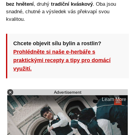
bez hnětení
, druhý
tradiční kváskový
. Oba jsou
snadné, chutné a výsledek vás překvapí svou
kvalitou.
Chcete objevit sílu bylin a rostlin?
Prohlédněte si naše e-herbáře s
praktickými recepty a tipy pro domácí
využití.
Advertisement