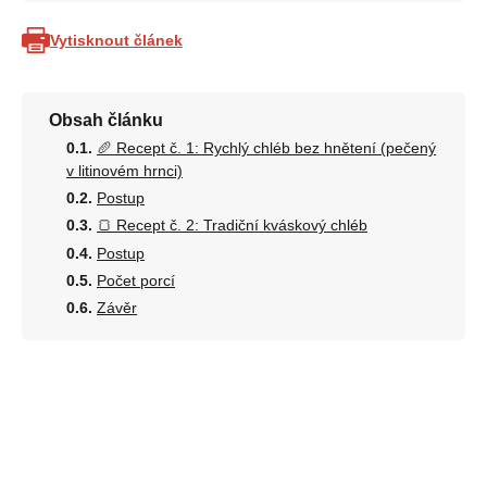
Vytisknout článek
Obsah článku
🥖 Recept č. 1: Rychlý chléb bez hnětení (pečený
v litinovém hrnci)
Postup
🍞 Recept č. 2: Tradiční kváskový chléb
Postup
Počet porcí
Závěr