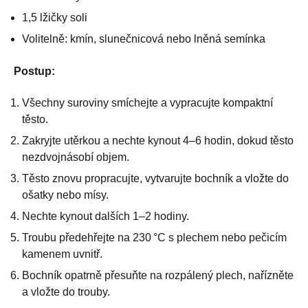
1,5 lžičky soli
Volitelně: kmín, slunečnicová nebo lněná semínka
Postup:
Všechny suroviny smíchejte a vypracujte kompaktní
těsto.
Zakryjte utěrkou a nechte kynout 4–6 hodin, dokud těsto
nezdvojnásobí objem.
Těsto znovu propracujte, vytvarujte bochník a vložte do
ošatky nebo mísy.
Nechte kynout dalších 1–2 hodiny.
Troubu předehřejte na 230 °C s plechem nebo pečicím
kamenem uvnitř.
Bochník opatrně přesuňte na rozpálený plech, nařízněte
a vložte do trouby.