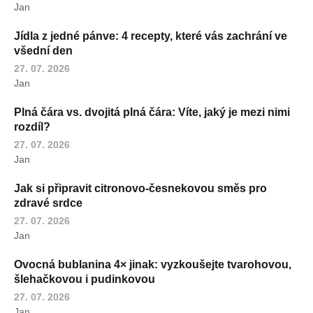
Jan
Jídla z jedné pánve: 4 recepty, které vás zachrání ve
všední den
27. 07. 2026
Jan
Plná čára vs. dvojitá plná čára: Víte, jaký je mezi nimi
rozdíl?
27. 07. 2026
Jan
Jak si připravit citronovo-česnekovou směs pro
zdravé srdce
27. 07. 2026
Jan
Ovocná bublanina 4× jinak: vyzkoušejte tvarohovou,
šlehačkovou i pudinkovou
27. 07. 2026
Jan