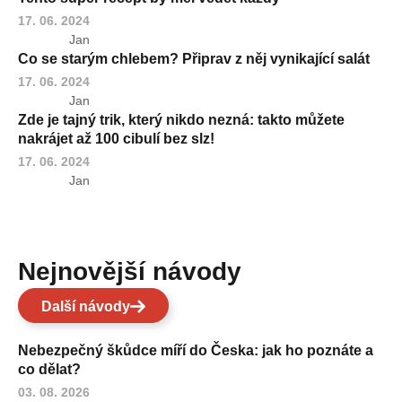
17. 06. 2024
Jan
Co se starým chlebem? Připrav z něj vynikající salát
17. 06. 2024
Jan
Zde je tajný trik, který nikdo nezná: takto můžete
nakrájet až 100 cibulí bez slz!
17. 06. 2024
Jan
Nejnovější návody
Další návody
Nebezpečný škůdce míří do Česka: jak ho poznáte a
co dělat?
03. 08. 2026