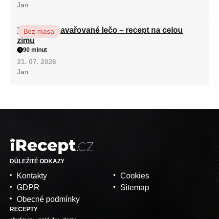
Jan
Babiččino zavařované lečo – recept na celou
Bez masa
zimu
90 minut
21. 07. 2026
Jan
DŮLEŽITÉ ODKAZY
Kontakty
Cookies
GDPR
Sitemap
Obecné podmínky
RECEPTY