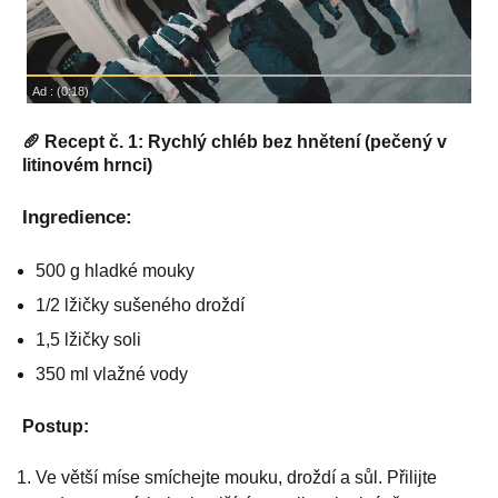
🥖 Recept č. 1: Rychlý chléb bez hnětení (pečený v
litinovém hrnci)
Ingredience:
500 g hladké mouky
1/2 lžičky sušeného droždí
1,5 lžičky soli
350 ml vlažné vody
Postup:
Ve větší míse smíchejte mouku, droždí a sůl. Přilijte