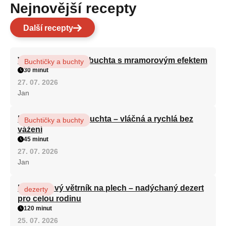
Nejnovější recepty
Další recepty
Vláčná olejová litá buchta s mramorovým efektem
Buchtičky a buchty
30 minut
27. 07. 2026
Jan
Hrnková maková buchta – vláčná a rychlá bez
Buchtičky a buchty
vážení
45 minut
27. 07. 2026
Jan
Karamelový větrník na plech – nadýchaný dezert
dezerty
pro celou rodinu
120 minut
25. 07. 2026