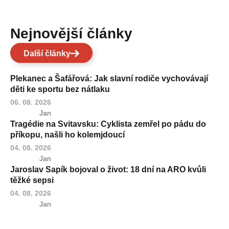
Nejnovější články
Další články
Plekanec a Šafářová: Jak slavní rodiče vychovávají
děti ke sportu bez nátlaku
06. 08. 2026
Jan
Tragédie na Svitavsku: Cyklista zemřel po pádu do
příkopu, našli ho kolemjdoucí
04. 08. 2026
Jan
Jaroslav Sapík bojoval o život: 18 dní na ARO kvůli
těžké sepsi
04. 08. 2026
Jan