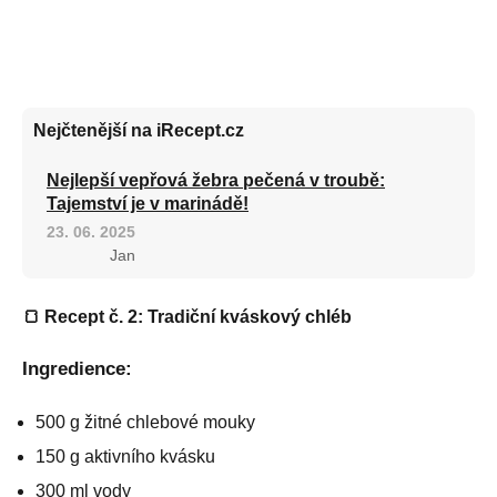
Nejčtenější na iRecept.cz
Nejlepší vepřová žebra pečená v troubě:
Tajemství je v marinádě!
23. 06. 2025
Jan
🍞 Recept č. 2: Tradiční kváskový chléb
Ingredience:
500 g žitné chlebové mouky
150 g aktivního kvásku
300 ml vody