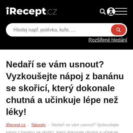
Rozšířené hledání
Nedaří se vám usnout?
Vyzkoušejte nápoj z banánu
se skořicí, který dokonale
chutná a učinkuje lépe než
léky!
iRecept.cz
Návody
Nedaří se vám usnout? Vyzkoušejte
nápoj z banánu se skořicí, který dokonale chutná a učinkuje