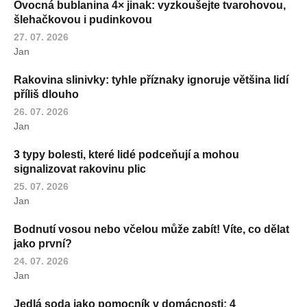
Ovocná bublanina 4× jinak: vyzkoušejte tvarohovou,
šlehačkovou i pudinkovou
27. 07. 2026
Jan
Rakovina slinivky: tyhle příznaky ignoruje většina lidí
příliš dlouho
26. 07. 2026
Jan
3 typy bolesti, které lidé podceňují a mohou
signalizovat rakovinu plic
25. 07. 2026
Jan
Bodnutí vosou nebo včelou může zabít! Víte, co dělat
jako první?
24. 07. 2026
Jan
Jedlá soda jako pomocník v domácnosti: 4