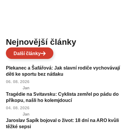
Nejnovější články
Další články
Plekanec a Šafářová: Jak slavní rodiče vychovávají
děti ke sportu bez nátlaku
06. 08. 2026
Jan
Tragédie na Svitavsku: Cyklista zemřel po pádu do
příkopu, našli ho kolemjdoucí
04. 08. 2026
Jan
Jaroslav Sapík bojoval o život: 18 dní na ARO kvůli
těžké sepsi