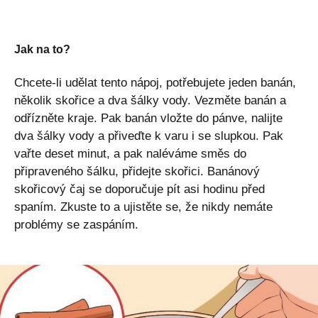
Jak na to?
Chcete-li udělat tento nápoj, potřebujete jeden banán,
několik skořice a dva šálky vody. Vezměte banán a
odřízněte kraje. Pak banán vložte do pánve, nalijte
dva šálky vody a přiveďte k varu i se slupkou. Pak
vařte deset minut, a pak naléváme směs do
připraveného šálku, přidejte skořici. Banánový
skořicový čaj se doporučuje pít asi hodinu před
spaním. Zkuste to a ujistěte se, že nikdy nemáte
problémy se zaspáním.