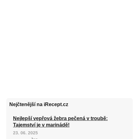
Nejčtenější na iRecept.cz
Nejlepší vepřová žebra pečená v troubě:
Tajemství je v marinádě!
23. 06. 2025