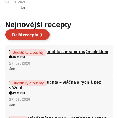
04. 08. 2026
Jan
Nejnovější recepty
Další recepty
Vláčná olejová litá buchta s mramorovým efektem
Buchtičky a buchty
30 minut
27. 07. 2026
Jan
Hrnková maková buchta – vláčná a rychlá bez
Buchtičky a buchty
vážení
45 minut
27. 07. 2026
Jan