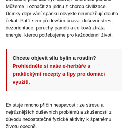
Můžeme ji označit za jednu z chorob civilizace.
Účinky deprivání spánku obvykle neumožňují dlouho
čekat. Patří sem především únava, duševní stres,
dezorientace, poruchy paměti a celková ztráta
energie, kterou potřebujeme pro každodenní život.
Chcete objevit sílu bylin a rostlin?
Prohlédněte si naše e-herbáře s
praktickými recepty a tipy pro domácí
využití.
Existuje mnoho příčin nespavosti: ze stresu a
nejrůznějších duševních problémů a zkušeností z
důvodu nedostatečné fyzické aktivity k špatnému
životu obecně.