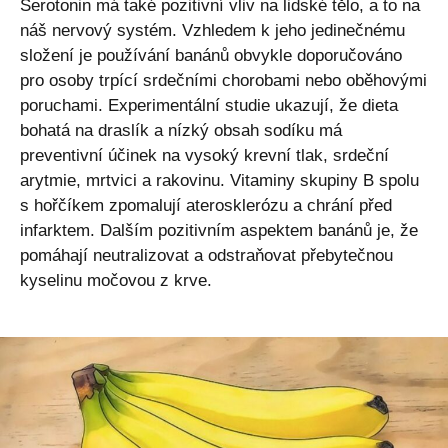
Serotonin má také pozitivní vliv na lidské tělo, a to na
náš nervový systém. Vzhledem k jeho jedinečnému
složení je používání banánů obvykle doporučováno
pro osoby trpící srdečními chorobami nebo oběhovými
poruchami. Experimentální studie ukazují, že dieta
bohatá na draslík a nízký obsah sodíku má
preventivní účinek na vysoký krevní tlak, srdeční
arytmie, mrtvici a rakovinu. Vitaminy skupiny B spolu
s hořčíkem zpomalují aterosklerózu a chrání před
infarktem. Dalším pozitivním aspektem banánů je, že
pomáhají neutralizovat a odstraňovat přebytečnou
kyselinu močovou z krve.