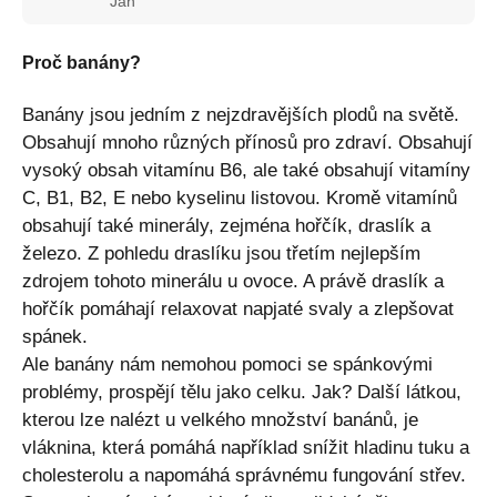
Jan
Proč banány?
Banány jsou jedním z nejzdravějších plodů na světě.
Obsahují mnoho různých přínosů pro zdraví. Obsahují
vysoký obsah vitamínu B6, ale také obsahují vitamíny
C, B1, B2, E nebo kyselinu listovou. Kromě vitamínů
obsahují také minerály, zejména hořčík, draslík a
železo. Z pohledu draslíku jsou třetím nejlepším
zdrojem tohoto minerálu u ovoce. A právě draslík a
hořčík pomáhají relaxovat napjaté svaly a zlepšovat
spánek.
Ale banány nám nemohou pomoci se spánkovými
problémy, prospějí tělu jako celku. Jak? Další látkou,
kterou lze nalézt u velkého množství banánů, je
vláknina, která pomáhá například snížit hladinu tuku a
cholesterolu a napomáhá správnému fungování střev.