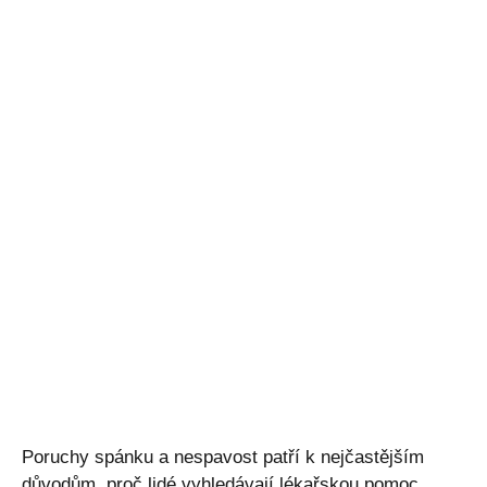
Poruchy spánku a nespavost patří k nejčastějším
důvodům, proč lidé vyhledávají lékařskou pomoc.