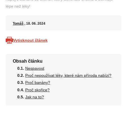
lépe než léky!
Tomáš
, 18. 06. 2024
Vytisknout článek
Obsah článku
Nespavost
Proč nepoužívat léky, které nám příroda nabízí?
Proč banány?
Proč skořice?
Jak na to?