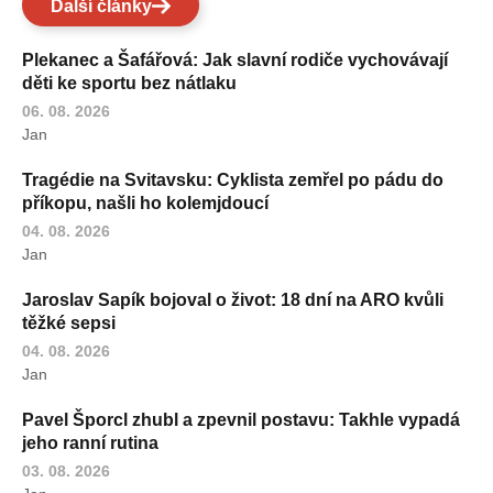
Další články
Plekanec a Šafářová: Jak slavní rodiče vychovávají
děti ke sportu bez nátlaku
06. 08. 2026
Jan
Tragédie na Svitavsku: Cyklista zemřel po pádu do
příkopu, našli ho kolemjdoucí
04. 08. 2026
Jan
Jaroslav Sapík bojoval o život: 18 dní na ARO kvůli
těžké sepsi
04. 08. 2026
Jan
Pavel Šporcl zhubl a zpevnil postavu: Takhle vypadá
jeho ranní rutina
03. 08. 2026