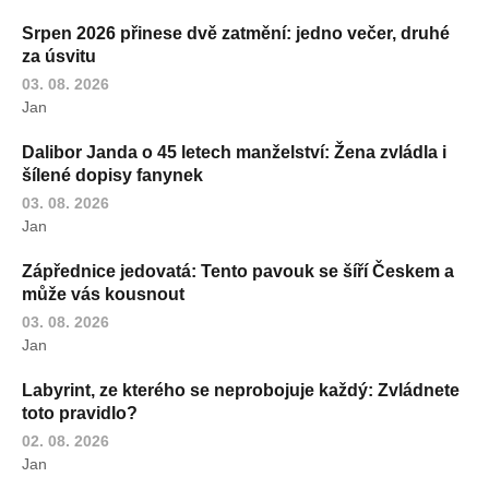
Srpen 2026 přinese dvě zatmění: jedno večer, druhé
za úsvitu
03. 08. 2026
Jan
Dalibor Janda o 45 letech manželství: Žena zvládla i
šílené dopisy fanynek
03. 08. 2026
Jan
Zápřednice jedovatá: Tento pavouk se šíří Českem a
může vás kousnout
03. 08. 2026
Jan
Labyrint, ze kterého se neprobojuje každý: Zvládnete
toto pravidlo?
02. 08. 2026
Jan