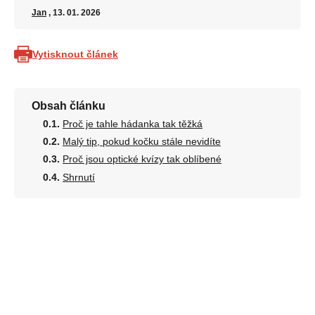
Jan
, 13. 01. 2026
Vytisknout článek
Obsah článku
Proč je tahle hádanka tak těžká
Malý tip, pokud kočku stále nevidíte
Proč jsou optické kvízy tak oblíbené
Shrnutí