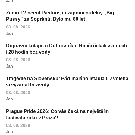
Jan
Zemřel Vincent Pastore, nezapomenutelný „Big
Pussy" ze Sopránů. Bylo mu 80 let
03. 08. 2026
Jan
Dopravní kolaps u Dubrovníku: Řidiči čekali v autech
i 28 hodin bez vody
03. 08. 2026
Jan
Tragédie na Slovensku: Pád malého letadla u Zvolena
si vyžádal tři životy
03. 08. 2026
Jan
Prague Pride 2026: Co vás čeká na největším
festivalu roku v Praze?
03. 08. 2026
Jan