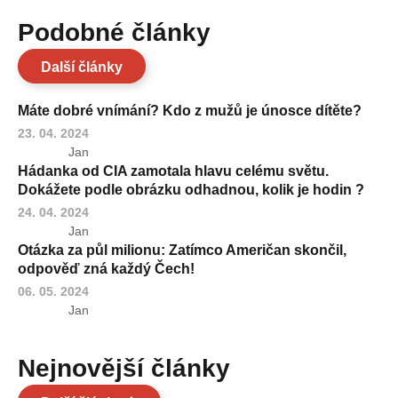
Podobné články
Další články
Máte dobré vnímání? Kdo z mužů je únosce dítěte?
23. 04. 2024
Jan
Hádanka od CIA zamotala hlavu celému světu.
Dokážete podle obrázku odhadnou, kolik je hodin ?
24. 04. 2024
Jan
Otázka za půl milionu: Zatímco Američan skončil,
odpověď zná každý Čech!
06. 05. 2024
Jan
Nejnovější články