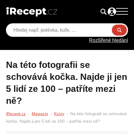
Rozšířené hledání
Na této fotografii se
schovává kočka. Najde ji jen
5 lidí ze 100 – patříte mezi
ně?
iRecept.cz
Magazín
Kvízy
Na této fotografii se schovává
kočka. Najde ji jen 5 lidí ze 100 – patříte mezi ně?