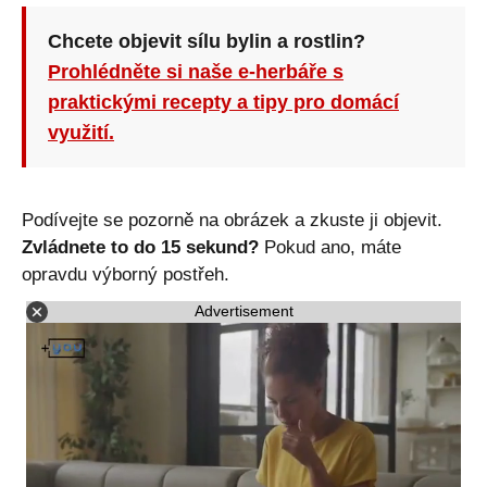
Chcete objevit sílu bylin a rostlin?
Prohlédněte si naše e-herbáře s
praktickými recepty a tipy pro domácí
využití.
Podívejte se pozorně na obrázek a zkuste ji objevit.
Zvládnete to do 15 sekund?
Pokud ano, máte
opravdu výborný postřeh.
Advertisement