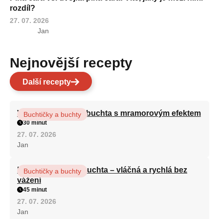
rozdíl?
27. 07. 2026
Jan
Nejnovější recepty
Další recepty
Vláčná olejová litá buchta s mramorovým efektem
Buchtičky a buchty
30 minut
27. 07. 2026
Jan
Hrnková maková buchta – vláčná a rychlá bez
Buchtičky a buchty
vážení
45 minut
27. 07. 2026
Jan