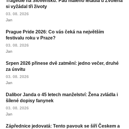
Tragédie na Slovensku: Pád malého letadla u Zvolena
si vyžádal tři životy
03. 08. 2026
Jan
Prague Pride 2026: Co vás čeká na největším
festivalu roku v Praze?
03. 08. 2026
Jan
Srpen 2026 přinese dvě zatmění: jedno večer, druhé
za úsvitu
03. 08. 2026
Jan
Dalibor Janda o 45 letech manželství: Žena zvládla i
šílené dopisy fanynek
03. 08. 2026
Jan
Zápřednice jedovatá: Tento pavouk se šíří Českem a