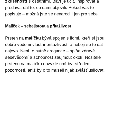
zkušenosti
s ostatními. Baví je učit, inspirovat a
předávat dál to, co sami objevili. Pokud vás to
popisuje – možná jste se nenarodili jen pro sebe.
Malíček – sebejistota a přitažlivost
Prsten na
malíčku
bývá spojen s lidmi, kteří si jsou
dobře vědomi vlastní přitažlivosti a nebojí se to dát
najevo. Není to nutně arogance – spíše zdravé
sebevědomí a schopnost zaujmout okolí. Nositelé
prstenu na malíčku obvykle umí být středem
pozornosti, aniž by o to museli nijak zvlášť usilovat.