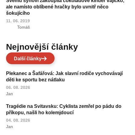
Svému synovi zakoupila čokoládové kinder vajíčko,
ale namísto oblíbené hračky bylo uvnitř něco
šokujícího
11. 06. 2019
Tomáš
Nejnovější články
Další články
Plekanec a Šafářová: Jak slavní rodiče vychovávají
děti ke sportu bez nátlaku
06. 08. 2026
Jan
Tragédie na Svitavsku: Cyklista zemřel po pádu do
příkopu, našli ho kolemjdoucí
04. 08. 2026
Jan