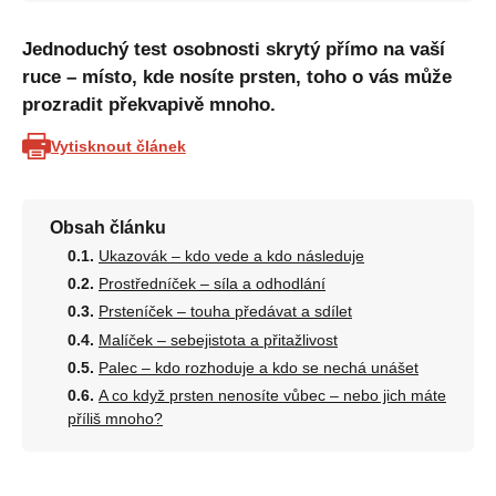
Jednoduchý test osobnosti skrytý přímo na vaší
ruce – místo, kde nosíte prsten, toho o vás může
prozradit překvapivě mnoho.
Vytisknout článek
Obsah článku
Ukazovák – kdo vede a kdo následuje
Prostředníček – síla a odhodlání
Prsteníček – touha předávat a sdílet
Malíček – sebejistota a přitažlivost
Palec – kdo rozhoduje a kdo se nechá unášet
A co když prsten nenosíte vůbec – nebo jich máte
příliš mnoho?