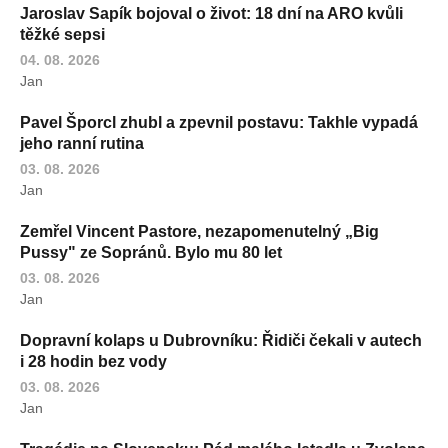
Jaroslav Sapík bojoval o život: 18 dní na ARO kvůli
těžké sepsi
04. 08. 2026
Jan
Pavel Šporcl zhubl a zpevnil postavu: Takhle vypadá
jeho ranní rutina
03. 08. 2026
Jan
Zemřel Vincent Pastore, nezapomenutelný „Big
Pussy" ze Sopránů. Bylo mu 80 let
03. 08. 2026
Jan
Dopravní kolaps u Dubrovníku: Řidiči čekali v autech
i 28 hodin bez vody
03. 08. 2026
Jan