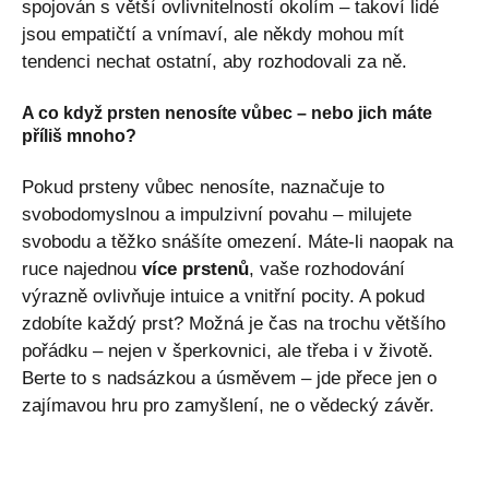
spojován s větší ovlivnitelností okolím – takoví lidé
jsou empatičtí a vnímaví, ale někdy mohou mít
tendenci nechat ostatní, aby rozhodovali za ně.
A co když prsten nenosíte vůbec – nebo jich máte
příliš mnoho?
Pokud prsteny vůbec nenosíte, naznačuje to
svobodomyslnou a impulzivní povahu – milujete
svobodu a těžko snášíte omezení. Máte-li naopak na
ruce najednou
více prstenů
, vaše rozhodování
výrazně ovlivňuje intuice a vnitřní pocity. A pokud
zdobíte každý prst? Možná je čas na trochu většího
pořádku – nejen v šperkovnici, ale třeba i v životě.
Berte to s nadsázkou a úsměvem – jde přece jen o
zajímavou hru pro zamyšlení, ne o vědecký závěr.