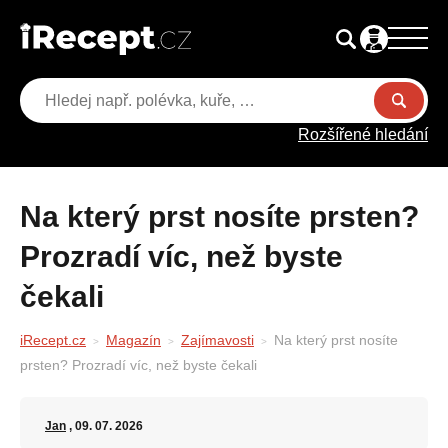
Rozšířené hledání
Na který prst nosíte prsten?
Prozradí víc, než byste
čekali
iRecept.cz
Magazín
Zajímavosti
Na který prst nosíte
prsten? Prozradí víc, než byste čekali
Jan
, 09. 07. 2026