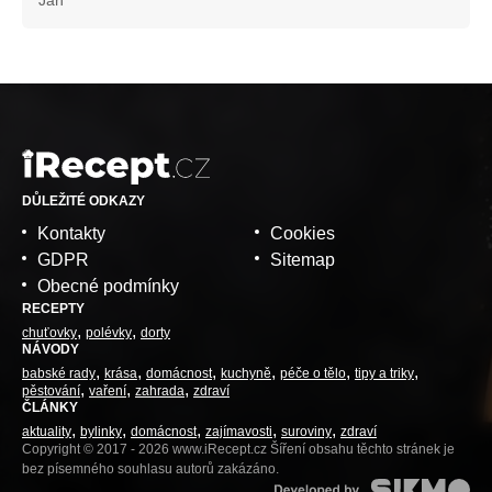
Jan
DŮLEŽITÉ ODKAZY
Kontakty
Cookies
GDPR
Sitemap
Obecné podmínky
RECEPTY
chuťovky
polévky
dorty
NÁVODY
babské rady
krása
domácnost
kuchyně
péče o tělo
tipy a triky
pěstování
vaření
zahrada
zdraví
ČLÁNKY
aktuality
bylinky
domácnost
zajímavosti
suroviny
zdraví
Copyright © 2017 - 2026 www.iRecept.cz Šíření obsahu těchto stránek je
bez písemného souhlasu autorů zakázáno.