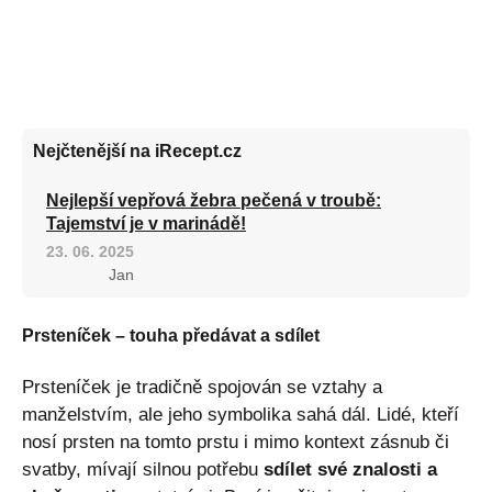
Nejčtenější na iRecept.cz
Nejlepší vepřová žebra pečená v troubě:
Tajemství je v marinádě!
23. 06. 2025
Jan
Prsteníček – touha předávat a sdílet
Prsteníček je tradičně spojován se vztahy a
manželstvím, ale jeho symbolika sahá dál. Lidé, kteří
nosí prsten na tomto prstu i mimo kontext zásnub či
svatby, mívají silnou potřebu
sdílet své znalosti a