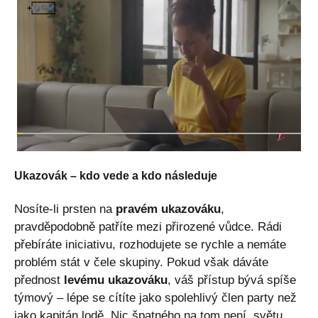
Ukazovák – kdo vede a kdo následuje
Nosíte-li prsten na
pravém ukazováku
,
pravděpodobně patříte mezi přirozené vůdce. Rádi
přebíráte iniciativu, rozhodujete se rychle a nemáte
problém stát v čele skupiny. Pokud však dáváte
přednost
levému ukazováku
, váš přístup bývá spíše
týmový – lépe se cítíte jako spolehlivý člen party než
jako kapitán lodě. Nic špatného na tom není, světu