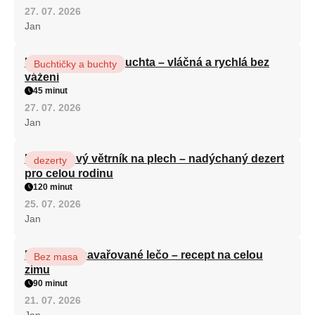
27. 07. 2026
Jan
Hrnková maková buchta – vláčná a rychlá bez
Buchtičky a buchty
vážení
45 minut
27. 07. 2026
Jan
Karamelový větrník na plech – nadýchaný dezert
dezerty
pro celou rodinu
120 minut
25. 07. 2026
Jan
Babiččino zavařované lečo – recept na celou
Bez masa
zimu
90 minut
21. 07. 2026