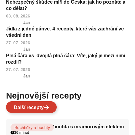
Nebezpečný škůdce míří do Česka: jak ho poznáte a
co dělat?
03. 08. 2026
Jan
Jídla z jedné pánve: 4 recepty, které vás zachrání ve
všední den
27. 07. 2026
Jan
Plná čára vs. dvojitá plná čára: Víte, jaký je mezi nimi
rozdíl?
27. 07. 2026
Jan
Nejnovější recepty
Další recepty
Vláčná olejová litá buchta s mramorovým efektem
Buchtičky a buchty
30 minut