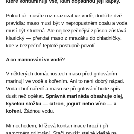
které kontaminují vše, kam dopadnou její kapky.
Pokud už musíte rozmrazovat ve vodě, dodržte dvě
pravidla: maso musí být v nepropustném obalu a voda
musí být studená. Ale nejbezpečnější způsob zůstává
klasický — přendat maso z mrazáku do chladničky,
kde v bezpečné teplotě postupně povolí.
A co marinování ve vodě?
V některých domácnostech maso před grilováním
marinují ve vodě s kořením. Ani to není dobrý nápad.
Voda chuť naředí a maso se při grilování bude spíš
dusit než opékat.
Správná marináda obsahuje olej,
kyselou složku — citron, jogurt nebo víno — a
koření.
Žádnou vodu.
Mimochodem, křížová kontaminace hrozí i při
samotném grilování. Stačí použít stejné kleště na