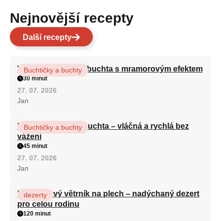
Nejnovější recepty
Další recepty
Vláčná olejová litá buchta s mramorovým efektem
Buchtičky a buchty
30 minut
27. 07. 2026
Jan
Hrnková maková buchta – vláčná a rychlá bez
Buchtičky a buchty
vážení
45 minut
27. 07. 2026
Jan
Karamelový větrník na plech – nadýchaný dezert
dezerty
pro celou rodinu
120 minut