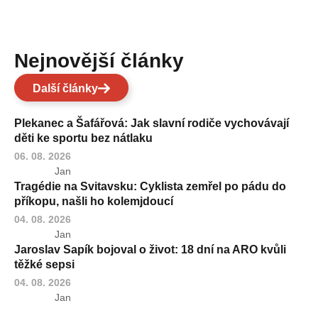
Nejnovější články
Další články
Plekanec a Šafářová: Jak slavní rodiče vychovávají
děti ke sportu bez nátlaku
06. 08. 2026
Jan
Tragédie na Svitavsku: Cyklista zemřel po pádu do
příkopu, našli ho kolemjdoucí
04. 08. 2026
Jan
Jaroslav Sapík bojoval o život: 18 dní na ARO kvůli
těžké sepsi
04. 08. 2026
Jan