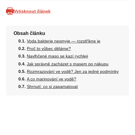
Vytisknout článek
Obsah článku
Voda bakterie nesmyje — rozstříkne je
Proč to vůbec děláme?
Navlhčené maso se kazí rychleji
Jak správně zacházet s masem po nákupu
Rozmrazování ve vodě? Jen za jedné podmínky
A co marinování ve vodě?
Shrnutí: co si zapamatovat