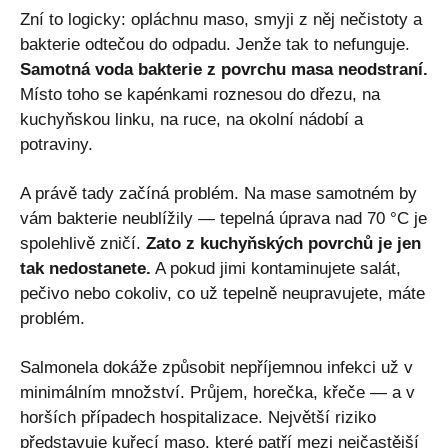
Zní to logicky: opláchnu maso, smyji z něj nečistoty a
bakterie odtečou do odpadu. Jenže tak to nefunguje.
Samotná voda bakterie z povrchu masa neodstraní.
Místo toho se kapénkami roznesou do dřezu, na
kuchyňskou linku, na ruce, na okolní nádobí a
potraviny.
A právě tady začíná problém. Na mase samotném by
vám bakterie neublížily — tepelná úprava nad 70 °C je
spolehlivě zničí.
Zato z kuchyňských povrchů je jen
tak nedostanete.
A pokud jimi kontaminujete salát,
pečivo nebo cokoliv, co už tepelně neupravujete, máte
problém.
Salmonela dokáže způsobit nepříjemnou infekci už v
minimálním množství. Průjem, horečka, křeče — a v
horších případech hospitalizace. Největší riziko
představuje kuřecí maso, které patří mezi nejčastější