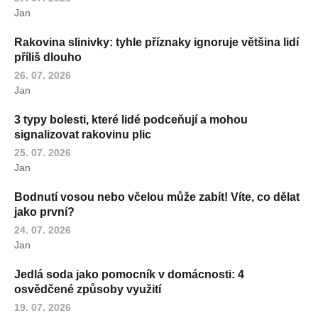
Jan
Rakovina slinivky: tyhle příznaky ignoruje většina lidí
příliš dlouho
26. 07. 2026
Jan
3 typy bolesti, které lidé podceňují a mohou
signalizovat rakovinu plic
25. 07. 2026
Jan
Bodnutí vosou nebo včelou může zabít! Víte, co dělat
jako první?
24. 07. 2026
Jan
Jedlá soda jako pomocník v domácnosti: 4
osvědčené způsoby využití
19. 07. 2026