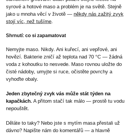
syrové a hotové maso a problém je na světě. Stejně
jako u mnoha věcí v životě —
někdy nás zažitý zvyk
stojí víc, než tušíme
.
Shrnutí: co si zapamatovat
Nemyjte maso. Nikdy. Ani kuřecí, ani vepřové, ani
hovězí. Bakterie zničí až teplota nad 70 °C — žádná
voda z kohoutku to nesvede. Maso rovnou uložte do
čisté nádoby, umyjte si ruce, očistěte povrchy a
vyhoďte obaly.
Jeden zbytečný zvyk vás může stát týden na
kapačkách.
A přitom stačí tak málo — prostě tu vodu
nepouštět.
Děláte to taky? Nebo jste s mytím masa přestali už
dávno? Napište nám do komentářů — a hlavně