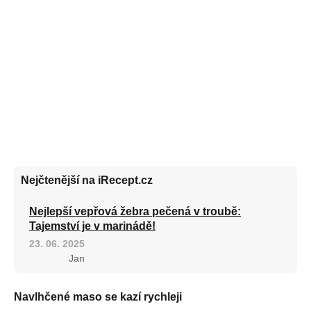
Nejčtenější na iRecept.cz
Nejlepší vepřová žebra pečená v troubě:
Tajemství je v marinádě!
23. 06. 2025
Jan
Navlhčené maso se kazí rychleji