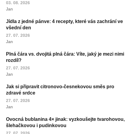
03. 08. 2026
Jan
Jídla z jedné pánve: 4 recepty, které vás zachrání ve
všední den
27. 07. 2026
Jan
Plná čára vs. dvojitá plná čára: Víte, jaký je mezi nimi
rozdíl?
27. 07. 2026
Jan
Jak si připravit citronovo-česnekovou směs pro
zdravé srdce
27. 07. 2026
Jan
Ovocná bublanina 4× jinak: vyzkoušejte tvarohovou,
šlehačkovou i pudinkovou
27. 07. 2026