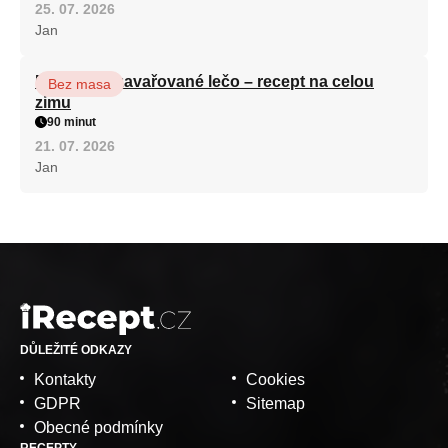
25. 07. 2026
Jan
Babiččino zavařované lečo – recept na celou
Bez masa
zimu
90 minut
21. 07. 2026
Jan
DŮLEŽITÉ ODKAZY
Kontakty
Cookies
GDPR
Sitemap
Obecné podmínky