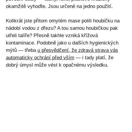
okamžitě vyhoďte. Jsou určené na jedno použití.
Kolikrát jste přitom omytém mase polili houbičku na
nádobí vodou z dřezu? A tou samou houbičkou pak
utřeli talíře? Přesně takhle vzniká křížová
kontaminace. Podobně jako u dalších hygienických
mýtů — třeba
u přesvědčení, že zdravá strava vás
automaticky ochrání před vším
— i tady platí, že
dobrý úmysl může vést k opačnému výsledku.