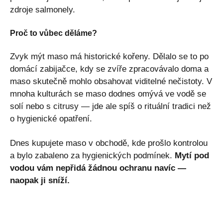
zdroje salmonely.
Proč to vůbec děláme?
Zvyk mýt maso má historické kořeny. Dělalo se to po
domácí zabijačce, kdy se zvíře zpracovávalo doma a
maso skutečně mohlo obsahovat viditelné nečistoty. V
mnoha kulturách se maso dodnes omývá ve vodě se
solí nebo s citrusy — jde ale spíš o rituální tradici než
o hygienické opatření.
Dnes kupujete maso v obchodě, kde prošlo kontrolou
a bylo zabaleno za hygienických podmínek.
Mytí pod
vodou vám nepřidá žádnou ochranu navíc —
naopak ji sníží.