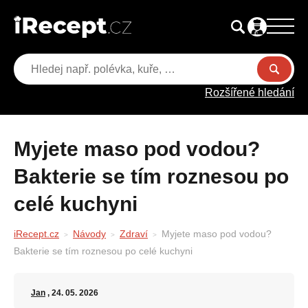
Rozšířené hledání
Myjete maso pod vodou?
Bakterie se tím roznesou po
celé kuchyni
iRecept.cz
Návody
Zdraví
Myjete maso pod vodou?
Bakterie se tím roznesou po celé kuchyni
Jan
, 24. 05. 2026