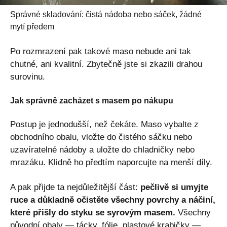
Správné skladování: čistá nádoba nebo sáček, žádné
mytí předem
Po rozmrazení pak takové maso nebude ani tak
chutné, ani kvalitní. Zbytečně jste si zkazili drahou
surovinu.
Jak správně zacházet s masem po nákupu
Postup je jednodušší, než čekáte. Maso vybalte z
obchodního obalu, vložte do čistého sáčku nebo
uzavíratelné nádoby a uložte do chladničky nebo
mrazáku. Klidně ho předtím naporcujte na menší díly.
A pak přijde ta nejdůležitější část:
pečlivě si umyjte
ruce a důkladně očistěte všechny povrchy a náčiní,
které přišly do styku se syrovým masem.
Všechny
původní obaly — tácky, fólie, plastové krabičky —