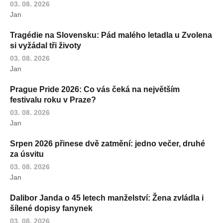
03. 08. 2026
Jan
Tragédie na Slovensku: Pád malého letadla u Zvolena
si vyžádal tři životy
03. 08. 2026
Jan
Prague Pride 2026: Co vás čeká na největším
festivalu roku v Praze?
03. 08. 2026
Jan
Srpen 2026 přinese dvě zatmění: jedno večer, druhé
za úsvitu
03. 08. 2026
Jan
Dalibor Janda o 45 letech manželství: Žena zvládla i
šílené dopisy fanynek
03. 08. 2026