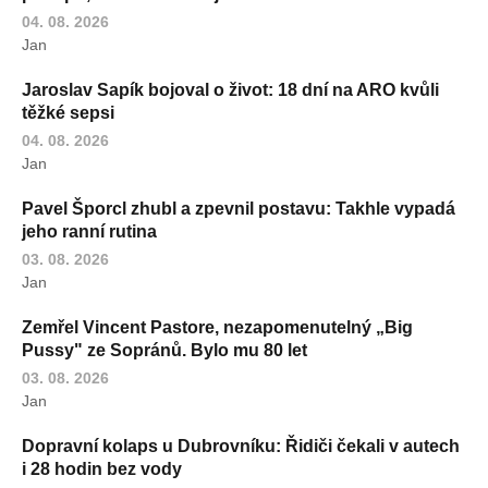
04. 08. 2026
Jan
Jaroslav Sapík bojoval o život: 18 dní na ARO kvůli
těžké sepsi
04. 08. 2026
Jan
Pavel Šporcl zhubl a zpevnil postavu: Takhle vypadá
jeho ranní rutina
03. 08. 2026
Jan
Zemřel Vincent Pastore, nezapomenutelný „Big
Pussy" ze Sopránů. Bylo mu 80 let
03. 08. 2026
Jan
Dopravní kolaps u Dubrovníku: Řidiči čekali v autech
i 28 hodin bez vody