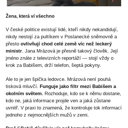
Žena, která ví všechno
V české politice existují lidé, kteří nikdy nekandidují,
nikdy nestojí za pultíkem v Poslanecké sněmovně a
přesto
ovlivňují chod celé země víc než leckerý
ministr
. Jana Mrázová je přesně takový člověk. Její
jméno znáte z televizních reportáží — stojí vždy o
krok za Babišem, drží telefon, šeptá pokyny.
Ale to je jen špička ledovce. Mrázová není pouhá
tisková mluvčí.
Funguje jako filtr mezi Babišem a
okolním světem.
Rozhoduje, kdo se k němu dostane,
kdo ne, jaká informace projde ven a jaká zůstane
uvnitř. V praxi to znamená, že kontroluje tok informací
jednoho z nejmocnějších mužů v zemi.