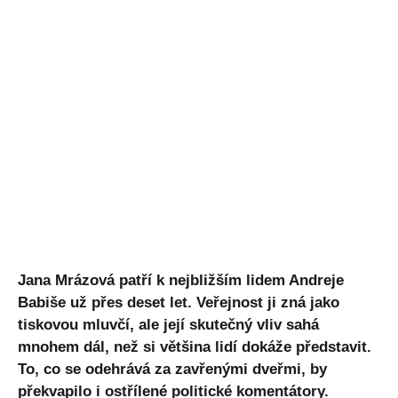
Jana Mrázová patří k nejbližším lidem Andreje
Babiše už přes deset let. Veřejnost ji zná jako
tiskovou mluvčí, ale její skutečný vliv sahá
mnohem dál, než si většina lidí dokáže představit.
To, co se odehrává za zavřenými dveřmi, by
překvapilo i ostřílené politické komentátory.