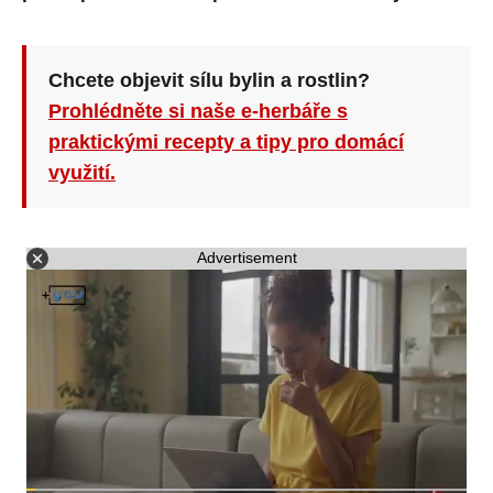
Chcete objevit sílu bylin a rostlin?
Prohlédněte si naše e-herbáře s
praktickými recepty a tipy pro domácí
využití.
Advertisement