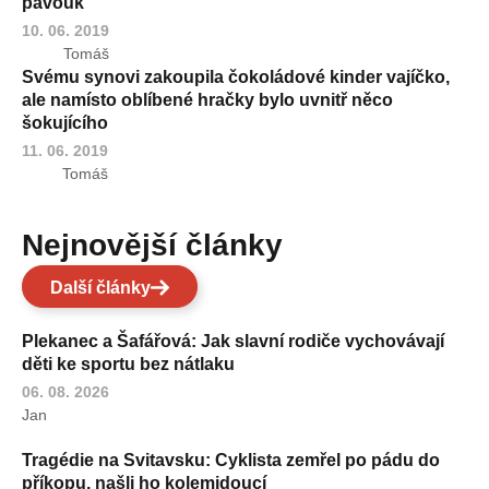
pavouk
10. 06. 2019
Tomáš
Svému synovi zakoupila čokoládové kinder vajíčko,
ale namísto oblíbené hračky bylo uvnitř něco
šokujícího
11. 06. 2019
Tomáš
Nejnovější články
Další články
Plekanec a Šafářová: Jak slavní rodiče vychovávají
děti ke sportu bez nátlaku
06. 08. 2026
Jan
Tragédie na Svitavsku: Cyklista zemřel po pádu do
příkopu, našli ho kolemjdoucí