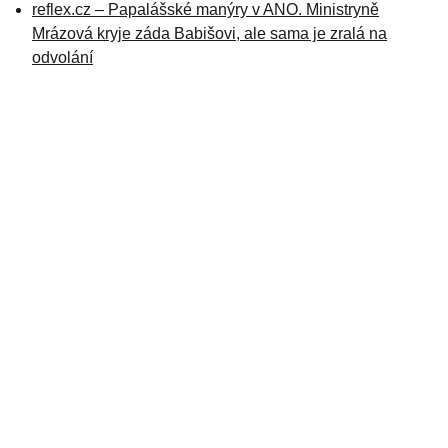
reflex.cz – Papalášské manýry v ANO. Ministryně
Mrázová kryje záda Babišovi, ale sama je zralá na
odvolání