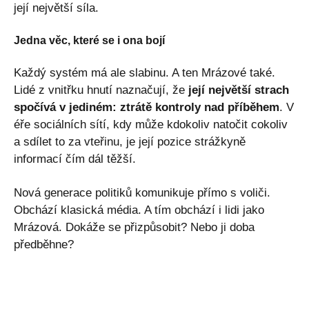
její největší síla.
Jedna věc, které se i ona bojí
Každý systém má ale slabinu. A ten Mrázové také.
Lidé z vnitřku hnutí naznačují, že
její největší strach
spočívá v jediném: ztrátě kontroly nad příběhem
. V
éře sociálních sítí, kdy může kdokoliv natočit cokoliv
a sdílet to za vteřinu, je její pozice strážkyně
informací čím dál těžší.
Nová generace politiků komunikuje přímo s voliči.
Obchází klasická média. A tím obchází i lidi jako
Mrázová. Dokáže se přizpůsobit? Nebo ji doba
předběhne?