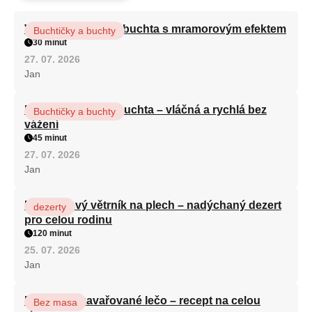
Vláčná olejová litá buchta s mramorovým efektem
Buchtičky a buchty
30 minut
27. 07. 2026
Jan
Hrnková maková buchta – vláčná a rychlá bez
Buchtičky a buchty
vážení
45 minut
27. 07. 2026
Jan
Karamelový větrník na plech – nadýchaný dezert
dezerty
pro celou rodinu
120 minut
25. 07. 2026
Jan
Babiččino zavařované lečo – recept na celou
Bez masa