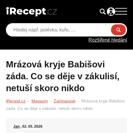
Rozšířené hledání
Mrázová kryje Babišovi
záda. Co se děje v zákulisí,
netuší skoro nikdo
iRecept.cz
Magazín
Zajímavosti
Mrázová kryje Babišovi
záda. Co se děje v zákulisí, netuší skoro nikdo
Jan
, 02. 05. 2026