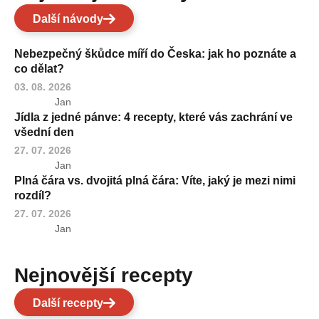
Další návody
Nebezpečný škůdce míří do Česka: jak ho poznáte a
co dělat?
03. 08. 2026
Jan
Jídla z jedné pánve: 4 recepty, které vás zachrání ve
všední den
27. 07. 2026
Jan
Plná čára vs. dvojitá plná čára: Víte, jaký je mezi nimi
rozdíl?
27. 07. 2026
Jan
Nejnovější recepty
Další recepty