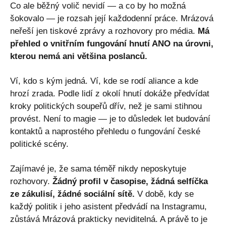
Co ale běžný volič nevidí — a co by ho možná
šokovalo — je rozsah její každodenní práce. Mrázová
neřeší jen tiskové zprávy a rozhovory pro média.
Má
přehled o vnitřním fungování hnutí ANO na úrovni,
kterou nemá ani většina poslanců.
Ví, kdo s kým jedná. Ví, kde se rodí aliance a kde
hrozí zrada. Podle lidí z okolí hnutí dokáže předvídat
kroky politických soupeřů dřív, než je sami stihnou
provést. Není to magie — je to důsledek let budování
kontaktů a naprostého přehledu o fungování české
politické scény.
Zajímavé je, že sama téměř nikdy neposkytuje
rozhovory.
Žádný profil v časopise, žádná selfíčka
ze zákulisí, žádné sociální sítě.
V době, kdy se
každý politik i jeho asistent předvádí na Instagramu,
zůstává Mrázová prakticky neviditelná. A právě to je