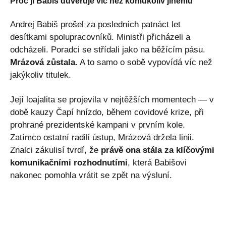
Proč jí Babiš důvěřuje víc než komukoliv jinému
Andrej Babiš prošel za posledních patnáct let
desítkami spolupracovníků. Ministři přicházeli a
odcházeli. Poradci se střídali jako na běžícím pásu.
Mrázová zůstala.
A to samo o sobě vypovídá víc než
jakýkoliv titulek.
Její loajalita se projevila v nejtěžších momentech — v
době kauzy Čapí hnízdo, během covidové krize, při
prohrané prezidentské kampani v prvním kole.
Zatímco ostatní radili ústup, Mrázová držela linii.
Znalci zákulisí tvrdí, že
právě ona stála za klíčovými
komunikačními rozhodnutími
, která Babišovi
nakonec pomohla vrátit se zpět na výsluní.