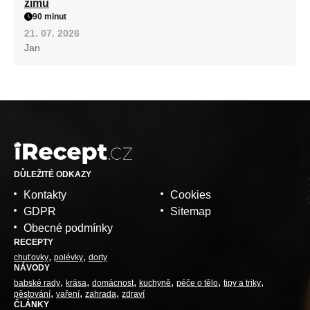
zimu
90 minut
21. 07. 2026
Jan
DŮLEŽITÉ ODKAZY
Kontakty
Cookies
GDPR
Sitemap
Obecné podmínky
RECEPTY
chuťovky
polévky
dorty
NÁVODY
babské rady
krása
domácnost
kuchyně
péče o tělo
tipy a triky
pěstování
vaření
zahrada
zdraví
ČLÁNKY