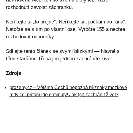
rozhodnutí zavolat záchranku.
Neříkejte si „to přejde“. Neříkejte si „počkám do rána“.
Netočte se s tím po vlastní ose. Vytočte 155 a nechte
rozhodovat odborníky.
Sdílejte tento článek se svými blízkými — hlavně s
těmi staršími. Třeba jim jednou zachráníte život.
Zdroje
prozeny.cz – Většina Čechů nepozná příznaky mozkové
mrtvice, přitom jde o minuty! Jak (si) zachránit život?