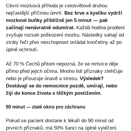
Cévní mozková příhoda je celosvětově druhou
nejčastější příčinou úmrtí.
Bez krve a kyslíku vydrží
mozkové buňky přibližně jen 5 minut — pak
začínají nenávratně odumírat.
Každá hodina prodlení
zvyšuje rozsah poškození mozku. Následky sahají od
ztráty řeči přes neschopnost ovládat končetiny až po
úplné ochrnutí.
Až 70 % Čechů přitom nepozná, že se mrtvice děje
přímo před jejich očima. Mnoho lidí příznaky zlehčuje
nebo je přisuzuje únavě a stresu.
Výsledek?
Dostávají se do nemocnice pozdě, umírají, nebo
žijí do konce života s těžkým postižením.
90 minut — zlaté okno pro záchranu
Pokud se pacient dostane k lékaři do 90 minut od
prvních příznaků, má 50% šanci na úplné vyléčení.