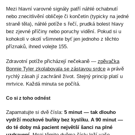
Mezi hlavní varovné signály patří náhlé ochabnutí
nebo znecitlivění obličeje či končetin (typicky na jedné
straně těla), náhlé potíže s řečí, prudká bolest hlavy
bez zjevné příčiny nebo poruchy vidění. Pokud si u
kohokoli v okolí všimnete byť jen jednoho z těchto
příznaků, ihned volejte 155.
Zdravotní potíže přicházejí nečekaně —
zpěvačka
Bonnie Tyler zkolabovala se zástavou srdce
a právě
rychlý zásah jí zachránil život. Stejný princip platí u
mrtvice. Každá minuta se počítá.
Co si z toho odnést
Zapamatujte si dvě čísla:
5 minut — tak dlouho
vydrží mozkové buňky bez kyslíku. A 90 minut —
do té doby má pacient největší šanci na plné
uzdravení.
Mezi těmito dvěma čísly leží vaše