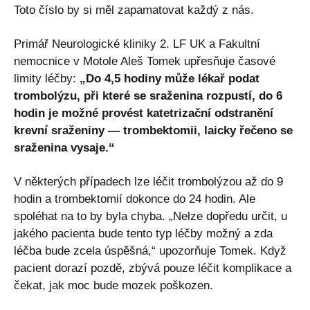
Toto číslo by si měl zapamatovat každý z nás.
Primář Neurologické kliniky 2. LF UK a Fakultní
nemocnice v Motole Aleš Tomek upřesňuje časové
limity léčby:
„Do 4,5 hodiny může lékař podat
trombolýzu, při které se sraženina rozpustí, do 6
hodin je možné provést katetrizační odstranění
krevní sraženiny — trombektomii, laicky řečeno se
sraženina vysaje.“
V některých případech lze léčit trombolýzou až do 9
hodin a trombektomií dokonce do 24 hodin. Ale
spoléhat na to by byla chyba. „Nelze dopředu určit, u
jakého pacienta bude tento typ léčby možný a zda
léčba bude zcela úspěšná,“ upozorňuje Tomek. Když
pacient dorazí pozdě, zbývá pouze léčit komplikace a
čekat, jak moc bude mozek poškozen.