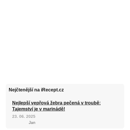
Nejčtenější na iRecept.cz
Nejlepší vepřová žebra pečená v troubě:
Tajemství je v marinádě!
23. 06. 2025
Jan