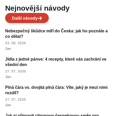
Nejnovější návody
Další návody
Nebezpečný škůdce míří do Česka: jak ho poznáte a
co dělat?
03. 08. 2026
Jan
Jídla z jedné pánve: 4 recepty, které vás zachrání ve
všední den
27. 07. 2026
Jan
Plná čára vs. dvojitá plná čára: Víte, jaký je mezi nimi
rozdíl?
27. 07. 2026
Jan
Jak si připravit citronovo-česnekovou směs pro