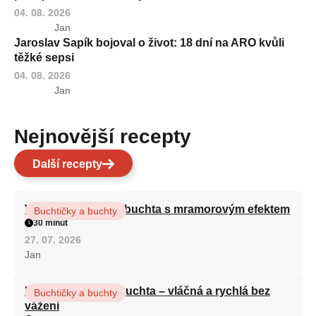
04. 08. 2026
Jan
Jaroslav Sapík bojoval o život: 18 dní na ARO kvůli
těžké sepsi
04. 08. 2026
Jan
Nejnovější recepty
Další recepty
Vláčná olejová litá buchta s mramorovým efektem
Buchtičky a buchty
30 minut
27. 07. 2026
Jan
Hrnková maková buchta – vláčná a rychlá bez
Buchtičky a buchty
vážení