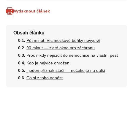
Vytisknout článek
Obsah článku
Pět minut. Víc mozkové buňky nevydrží
90 minut — zlaté okno pro záchranu
Proč nikdy nejezdit do nemocnice na vlastní pěst
Kdo je nejvíce ohrožen
I jeden příznak stačí — nečekejte na další
Co si z toho odnést