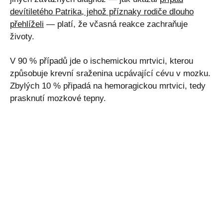
devítiletého Patrika, jehož příznaky rodiče dlouho
přehlíželi
— platí, že včasná reakce zachraňuje
životy.
V 90 % případů jde o ischemickou mrtvici, kterou
způsobuje krevní sraženina ucpávající cévu v mozku.
Zbylých 10 % připadá na hemoragickou mrtvici, tedy
prasknutí mozkové tepny.