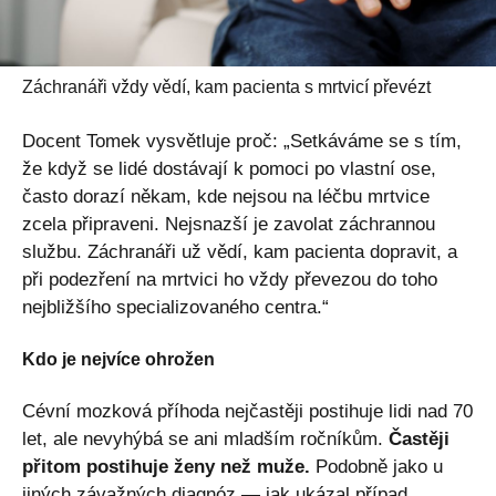
Záchranáři vždy vědí, kam pacienta s mrtvicí převézt
Docent Tomek vysvětluje proč: „Setkáváme se s tím,
že když se lidé dostávají k pomoci po vlastní ose,
často dorazí někam, kde nejsou na léčbu mrtvice
zcela připraveni. Nejsnazší je zavolat záchrannou
službu. Záchranáři už vědí, kam pacienta dopravit, a
při podezření na mrtvici ho vždy převezou do toho
nejbližšího specializovaného centra.“
Kdo je nejvíce ohrožen
Cévní mozková příhoda nejčastěji postihuje lidi nad 70
let, ale nevyhýbá se ani mladším ročníkům.
Častěji
přitom postihuje ženy než muže.
Podobně jako u
jiných závažných diagnóz — jak ukázal
případ