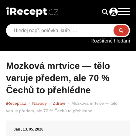
Rozšířené hledání
Mozková mrtvice — tělo
varuje předem, ale 70 %
Čechů to přehlédne
iRecept.cz
Návody
Zdraví
Mozková mrtvice — tělo
varuje předem, ale 70 % Čechů to přehlédne
Jan
, 13. 05. 2026