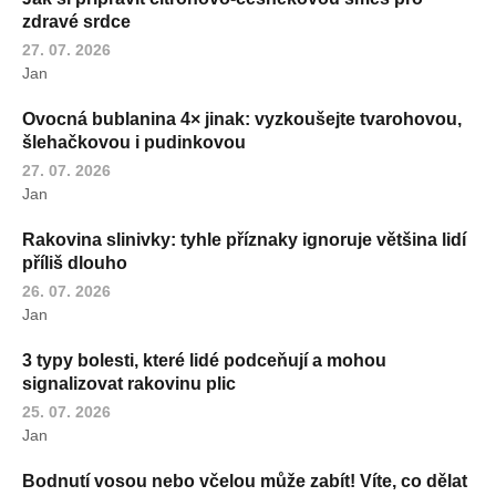
zdravé srdce
27. 07. 2026
Jan
Ovocná bublanina 4× jinak: vyzkoušejte tvarohovou,
šlehačkovou i pudinkovou
27. 07. 2026
Jan
Rakovina slinivky: tyhle příznaky ignoruje většina lidí
příliš dlouho
26. 07. 2026
Jan
3 typy bolesti, které lidé podceňují a mohou
signalizovat rakovinu plic
25. 07. 2026
Jan
Bodnutí vosou nebo včelou může zabít! Víte, co dělat