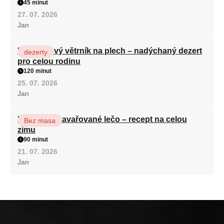
45 minut
27. 07. 2026
Jan
Karamelový větrník na plech – nadýchaný dezert
dezerty
pro celou rodinu
120 minut
25. 07. 2026
Jan
Babiččino zavařované lečo – recept na celou
Bez masa
zimu
90 minut
21. 07. 2026
Jan