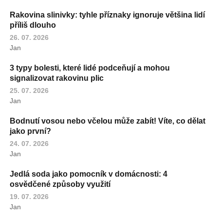
Rakovina slinivky: tyhle příznaky ignoruje většina lidí
příliš dlouho
26. 07. 2026
Jan
3 typy bolesti, které lidé podceňují a mohou
signalizovat rakovinu plic
25. 07. 2026
Jan
Bodnutí vosou nebo včelou může zabít! Víte, co dělat
jako první?
24. 07. 2026
Jan
Jedlá soda jako pomocník v domácnosti: 4
osvědčené způsoby využití
19. 07. 2026
Jan