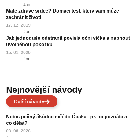
Jan
Máte zdravé srdce? Domácí test, který vám může
zachránit život!
17. 12. 2019
Jan
Jak jednoduše odstranit povislá oční víčka a napnout
uvolněnou pokožku
15. 01. 2020
Jan
Nejnovější návody
Další návody
Nebezpečný škůdce míří do Česka: jak ho poznáte a
co dělat?
03. 08. 2026