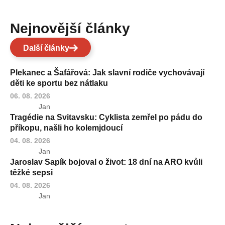
Nejnovější články
Další články
Plekanec a Šafářová: Jak slavní rodiče vychovávají
děti ke sportu bez nátlaku
06. 08. 2026
Jan
Tragédie na Svitavsku: Cyklista zemřel po pádu do
příkopu, našli ho kolemjdoucí
04. 08. 2026
Jan
Jaroslav Sapík bojoval o život: 18 dní na ARO kvůli
těžké sepsi
04. 08. 2026
Jan