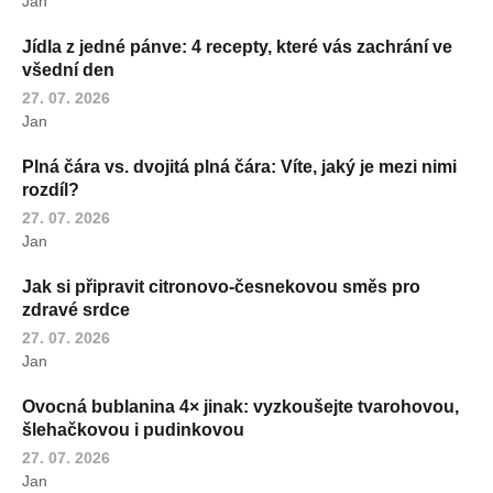
Jan
Jídla z jedné pánve: 4 recepty, které vás zachrání ve
všední den
27. 07. 2026
Jan
Plná čára vs. dvojitá plná čára: Víte, jaký je mezi nimi
rozdíl?
27. 07. 2026
Jan
Jak si připravit citronovo-česnekovou směs pro
zdravé srdce
27. 07. 2026
Jan
Ovocná bublanina 4× jinak: vyzkoušejte tvarohovou,
šlehačkovou i pudinkovou
27. 07. 2026
Jan