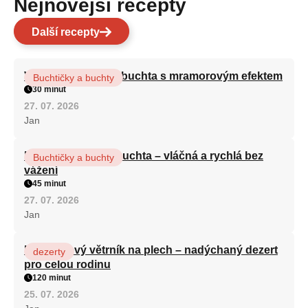
Nejnovější recepty
Další recepty
Vláčná olejová litá buchta s mramorovým efektem
Buchtičky a buchty
30 minut
27. 07. 2026
Jan
Hrnková maková buchta – vláčná a rychlá bez
Buchtičky a buchty
vážení
45 minut
27. 07. 2026
Jan
Karamelový větrník na plech – nadýchaný dezert
dezerty
pro celou rodinu
120 minut
25. 07. 2026