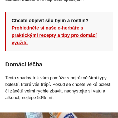
Chcete objevit sílu bylin a rostlin?
Prohlédněte si naše e-herbáře s
praktickými recepty a tipy pro domácí
využití.
Domácí léčba
Tento snadný trik vám pomůže s nejrůznějšími typy
bolestí, které vás trápí. Pokud se chcete velké bolesti
či zánětů velmi rychle zbavit, nachystejte si vatu a
alkohol, nejlépe 50% -ní.