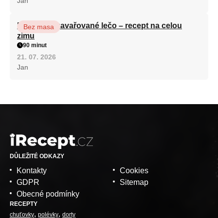
Jan
Babiččino zavařované lečo – recept na celou
Bez masa
zimu
90 minut
21. 07. 2026
Jan
DŮLEŽITÉ ODKAZY
Kontakty
Cookies
GDPR
Sitemap
Obecné podmínky
RECEPTY
chuťovky
polévky
dorty