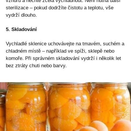
vzhůru a nechte zcela vychladnout. Není nutná další
sterilizace – pokud dodržíte čistotu a teplotu, vše
vydrží dlouho.
5. Skladování
Vychladlé sklenice uchovávejte na tmavém, suchém a
chladném místě – například ve spíži, sklepě nebo
komoře. Při správném skladování vydrží i několik let
bez ztráty chuti nebo barvy.