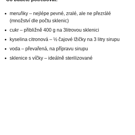
meruňky – nejlépe pevné, zralé, ale ne přezrálé
(množství dle počtu sklenic)
cukr – přibližně 400 g na 3litrovou sklenici
kyselina citronová – ½ čajové lžičky na 3 litry sirupu
voda – převařená, na přípravu sirupu
sklenice s víčky – ideálně sterilizované