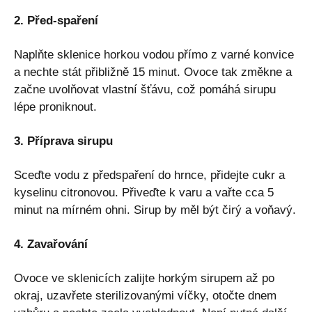
2. Před-spaření
Naplňte sklenice horkou vodou přímo z varné konvice
a nechte stát přibližně 15 minut. Ovoce tak změkne a
začne uvolňovat vlastní šťávu, což pomáhá sirupu
lépe proniknout.
3. Příprava sirupu
Sceďte vodu z předspaření do hrnce, přidejte cukr a
kyselinu citronovou. Přiveďte k varu a vařte cca 5
minut na mírném ohni. Sirup by měl být čirý a voňavý.
4. Zavařování
Ovoce ve sklenicích zalijte horkým sirupem až po
okraj, uzavřete sterilizovanými víčky, otočte dnem