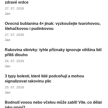
zdravé srdce
27. 07. 2026
Jan
Ovocná bublanina 4× jinak: vyzkoušejte tvarohovou,
šlehačkovou i pudinkovou
27. 07. 2026
Jan
Rakovina slinivky: tyhle příznaky ignoruje většina lidí
příliš dlouho
26. 07. 2026
Jan
3 typy bolesti, které lidé podceňují a mohou
signalizovat rakovinu plic
25. 07. 2026
Jan
Bodnutí vosou nebo včelou může zabít! Víte, co dělat
jako první?