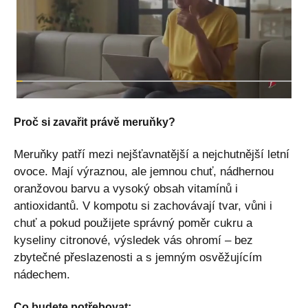
Proč si zavařit právě meruňky?
Meruňky patří mezi nejšťavnatější a nejchutnější letní
ovoce. Mají výraznou, ale jemnou chuť, nádhernou
oranžovou barvu a vysoký obsah vitamínů i
antioxidantů. V kompotu si zachovávají tvar, vůni i
chuť a pokud použijete správný poměr cukru a
kyseliny citronové, výsledek vás ohromí – bez
zbytečné přeslazenosti a s jemným osvěžujícím
nádechem.
Co budete potřebovat: