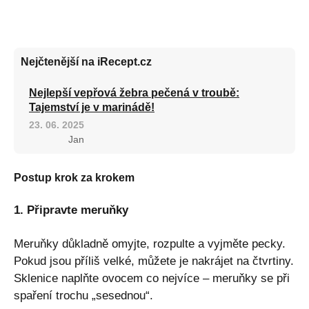
Nejčtenější na iRecept.cz
Nejlepší vepřová žebra pečená v troubě:
Tajemství je v marinádě!
23. 06. 2025
Jan
Postup krok za krokem
1. Připravte meruňky
Meruňky důkladně omyjte, rozpulte a vyjměte pecky.
Pokud jsou příliš velké, můžete je nakrájet na čtvrtiny.
Sklenice naplňte ovocem co nejvíce – meruňky se při
spaření trochu „sesednou“.