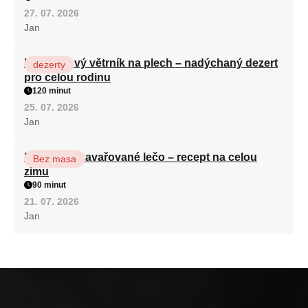
27. 07. 2026
Jan
Karamelový větrník na plech – nadýchaný dezert
dezerty
pro celou rodinu
120 minut
25. 07. 2026
Jan
Babiččino zavařované lečo – recept na celou
Bez masa
zimu
90 minut
21. 07. 2026
Jan