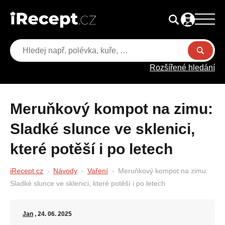
Rozšířené hledání
Meruňkový kompot na zimu:
Sladké slunce ve sklenici,
které potěší i po letech
iRecept.cz
Návody
Vaření
Meruňkový kompot na zimu:
Sladké slunce ve sklenici, které potěší i po letech
Jan
, 24. 06. 2025