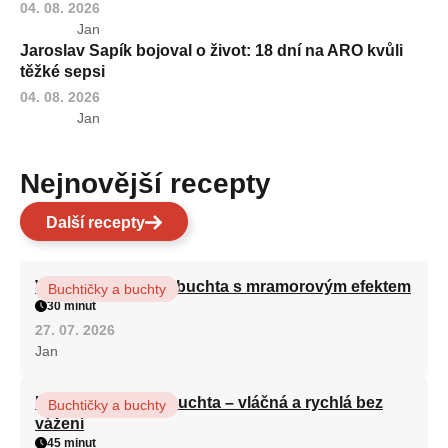
04. 08. 2026
Jan
Jaroslav Sapík bojoval o život: 18 dní na ARO kvůli
těžké sepsi
04. 08. 2026
Jan
Nejnovější recepty
Další recepty
Vláčná olejová litá buchta s mramorovým efektem
Buchtičky a buchty
30 minut
27. 07. 2026
Jan
Hrnková maková buchta – vláčná a rychlá bez
Buchtičky a buchty
vážení
45 minut