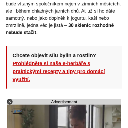
bude vítaným společníkem nejen v zimních měsících,
ale i během chladných jarních dnů. Ať už si ho dáte
samotný, nebo jako doplněk k jogurtu, kaši nebo
zmrzlině, jedna věc je jistá –
30 sklenic rozhodně
nebude stačit
.
Chcete objevit sílu bylin a rostlin?
Prohlédněte si naše e-herbáře s
praktickými recepty a tipy pro domácí
využití.
Advertisement