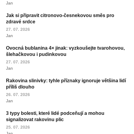
Jan
Jak si připravit citronovo-česnekovou směs pro
zdravé srdce
27. 07. 2026
Jan
Ovocná bublanina 4× jinak: vyzkoušejte tvarohovou,
šlehačkovou i pudinkovou
27. 07. 2026
Jan
Rakovina slinivky: tyhle příznaky ignoruje většina lidí
příliš dlouho
26. 07. 2026
Jan
3 typy bolesti, které lidé podceňují a mohou
signalizovat rakovinu plic
25. 07. 2026
Jan