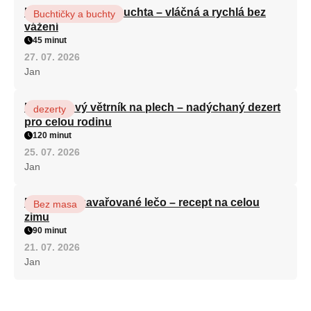
Hrnková maková buchta – vláčná a rychlá bez
Buchtičky a buchty
vážení
45 minut
27. 07. 2026
Jan
Karamelový větrník na plech – nadýchaný dezert
dezerty
pro celou rodinu
120 minut
25. 07. 2026
Jan
Babiččino zavařované lečo – recept na celou
Bez masa
zimu
90 minut
21. 07. 2026
Jan