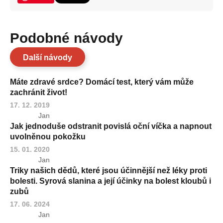
Podobné návody
Další návody
Máte zdravé srdce? Domácí test, který vám může
zachránit život!
17. 12. 2019
Jan
Jak jednoduše odstranit povislá oční víčka a napnout
uvolněnou pokožku
15. 01. 2020
Jan
Triky našich dědů, které jsou účinnější než léky proti
bolesti. Syrová slanina a její účinky na bolest kloubů i
zubů
17. 06. 2024
Jan