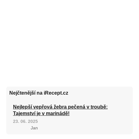
Nejčtenější na iRecept.cz
Nejlepší vepřová žebra pečená v troubě:
Tajemství je v marinádě!
23. 06. 2025
Jan