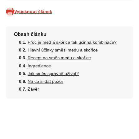
Vytisknout článek
Obsah článku
Proč je med a skořice tak účinná kombinace?
Hlavní účinky směsi medu a skořice
Recept na směs medu a skořice
Ingredience
Jak směs správně užívat?
Na co si dát pozor
Závěr