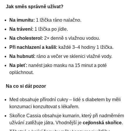
Jak směs správně užívat?
Na imunitu:
1 lžička ráno nalačno.
Na trávení:
1 lžička po jídle.
Na cholesterol:
2× denně s vlažnou vodou.
Při nachlazení a kašli:
každé 3–4 hodiny 1 lžička.
Na hubnutí:
ráno a večer ve sklenici vlažné vody.
Na pleť:
nanést jako masku na 15 minut a poté
opláchnout.
Na co si dát pozor
Med obsahuje přírodní cukry – lidé s diabetem by měli
konzumaci konzultovat s lékařem.
Skořice Cassia obsahuje kumarin, který při nadměrném
užívání zatěžuje játra. Vhodnější je
cejlonská skořice
.