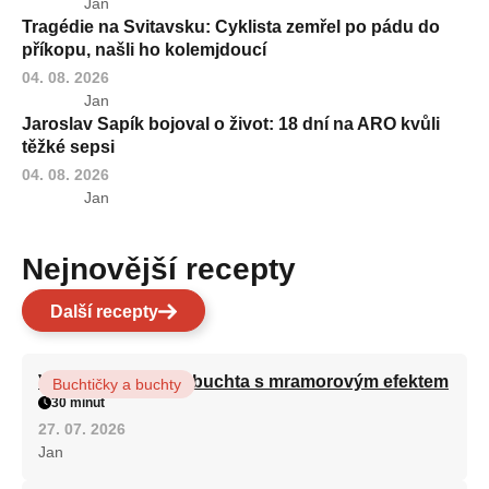
Jan
Tragédie na Svitavsku: Cyklista zemřel po pádu do
příkopu, našli ho kolemjdoucí
04. 08. 2026
Jan
Jaroslav Sapík bojoval o život: 18 dní na ARO kvůli
těžké sepsi
04. 08. 2026
Jan
Nejnovější recepty
Další recepty
Vláčná olejová litá buchta s mramorovým efektem
Buchtičky a buchty
30 minut
27. 07. 2026
Jan