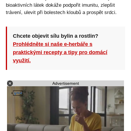
bioaktivních látek dokáže podpořit imunitu, zlepšit
trávení, ulevit při bolestech kloubů a prospět srdci.
Chcete objevit sílu bylin a rostlin?
Prohlédněte si naše e-herbáře s
praktickými recepty a tipy pro domácí
využití.
Advertisement