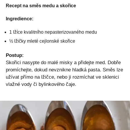
Recept na směs medu a skořice
Ingredience:
1 lžíce kvalitního nepasterizovaného medu
½ lžičky mleté cejlonské skořice
Postup:
Skořici nasypte do malé misky a přidejte med. Dobře
promíchejte, dokud nevznikne hladká pasta. Směs lze
užívat přímo na lžičce, nebo ji rozmíchat ve sklenici
vlažné vody či bylinkového čaje.