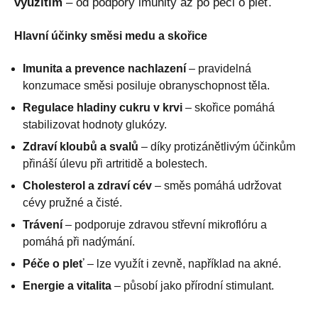
využitím
– od podpory imunity až po péči o pleť.
Hlavní účinky směsi medu a skořice
Imunita a prevence nachlazení
– pravidelná
konzumace směsi posiluje obranyschopnost těla.
Regulace hladiny cukru v krvi
– skořice pomáhá
stabilizovat hodnoty glukózy.
Zdraví kloubů a svalů
– díky protizánětlivým účinkům
přináší úlevu při artritidě a bolestech.
Cholesterol a zdraví cév
– směs pomáhá udržovat
cévy pružné a čisté.
Trávení
– podporuje zdravou střevní mikroflóru a
pomáhá při nadýmání.
Péče o pleť
– lze využít i zevně, například na akné.
Energie a vitalita
– působí jako přírodní stimulant.