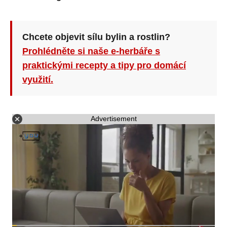
Chcete objevit sílu bylin a rostlin?
Prohlédněte si naše e-herbáře s
praktickými recepty a tipy pro domácí
využití.
Advertisement