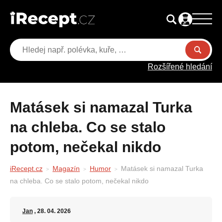
Rozšířené hledání
Matásek si namazal Turka
na chleba. Co se stalo
potom, nečekal nikdo
iRecept.cz
Magazín
Humor
Matásek si namazal Turka
na chleba. Co se stalo potom, nečekal nikdo
Jan
, 28. 04. 2026