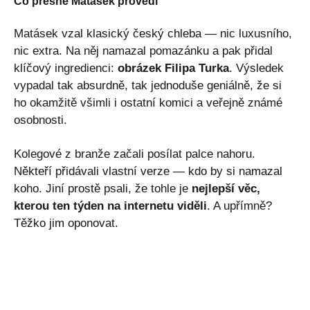
Co přesně Matásek provedl
Matásek vzal klasický český chleba — nic luxusního,
nic extra. Na něj namazal pomazánku a pak přidal
klíčový ingredienci:
obrázek Filipa Turka
. Výsledek
vypadal tak absurdně, tak jednoduše geniálně, že si
ho okamžitě všimli i ostatní komici a veřejně známé
osobnosti.
Kolegové z branže začali posílat palce nahoru.
Někteří přidávali vlastní verze — kdo by si namazal
koho. Jiní prostě psali, že tohle je
nejlepší věc,
kterou ten týden na internetu viděli
. A upřímně?
Těžko jim oponovat.