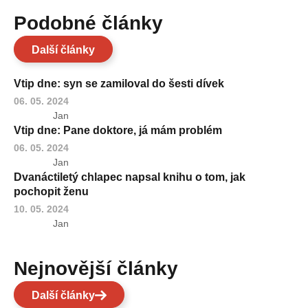
Podobné články
Další články
Vtip dne: syn se zamiloval do šesti dívek
06. 05. 2024
Jan
Vtip dne: Pane doktore, já mám problém
06. 05. 2024
Jan
Dvanáctiletý chlapec napsal knihu o tom, jak
pochopit ženu
10. 05. 2024
Jan
Nejnovější články
Další články