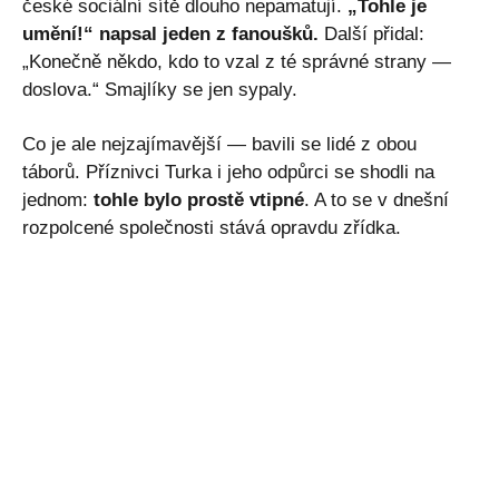
české sociální sítě dlouho nepamatují.
„Tohle je
umění!“ napsal jeden z fanoušků.
Další přidal:
„Konečně někdo, kdo to vzal z té správné strany —
doslova.“ Smajlíky se jen sypaly.
Co je ale nejzajímavější — bavili se lidé z obou
táborů. Příznivci Turka i jeho odpůrci se shodli na
jednom:
tohle bylo prostě vtipné
. A to se v dnešní
rozpolcené společnosti stává opravdu zřídka.