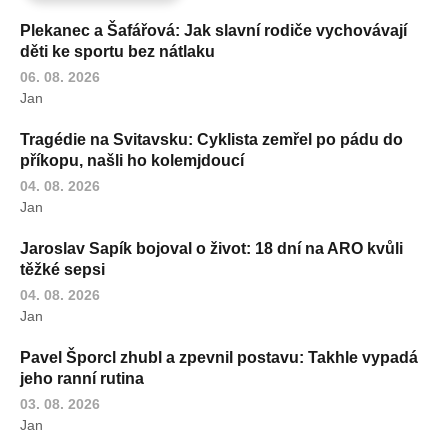
Plekanec a Šafářová: Jak slavní rodiče vychovávají
děti ke sportu bez nátlaku
06. 08. 2026
Jan
Tragédie na Svitavsku: Cyklista zemřel po pádu do
příkopu, našli ho kolemjdoucí
04. 08. 2026
Jan
Jaroslav Sapík bojoval o život: 18 dní na ARO kvůli
těžké sepsi
04. 08. 2026
Jan
Pavel Šporcl zhubl a zpevnil postavu: Takhle vypadá
jeho ranní rutina
03. 08. 2026
Jan