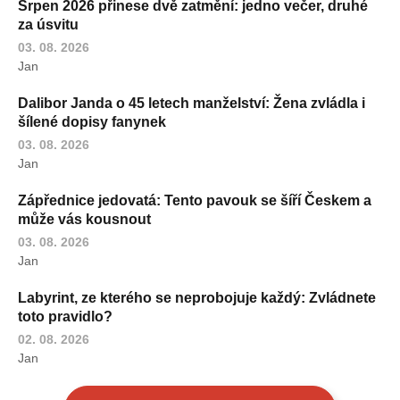
Srpen 2026 přinese dvě zatmění: jedno večer, druhé
za úsvitu
03. 08. 2026
Jan
Dalibor Janda o 45 letech manželství: Žena zvládla i
šílené dopisy fanynek
03. 08. 2026
Jan
Zápřednice jedovatá: Tento pavouk se šíří Českem a
může vás kousnout
03. 08. 2026
Jan
Labyrint, ze kterého se neprobojuje každý: Zvládnete
toto pravidlo?
02. 08. 2026
Jan