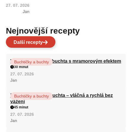
27. 07. 2026
Jan
Nejnovější recepty
Další recepty
Vláčná olejová litá buchta s mramorovým efektem
Buchtičky a buchty
30 minut
27. 07. 2026
Jan
Hrnková maková buchta – vláčná a rychlá bez
Buchtičky a buchty
vážení
45 minut
27. 07. 2026
Jan