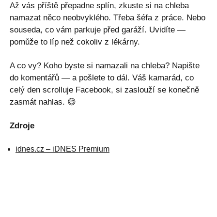
Až vás příště přepadne splín, zkuste si na chleba
namazat něco neobvyklého. Třeba šéfa z práce. Nebo
souseda, co vám parkuje před garáží. Uvidíte —
pomůže to líp než cokoliv z lékárny.
A co vy? Koho byste si namazali na chleba? Napište
do komentářů — a pošlete to dál. Váš kamarád, co
celý den scrolluje Facebook, si zaslouží se konečně
zasmát nahlas. 😄
Zdroje
idnes.cz – iDNES Premium