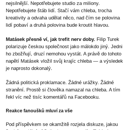
nejsilnější. Nepotřebujete studio za miliony.
Nepotřebujete štáb lidí. Stačí vám chleba, trocha
kreativity a odvaha udělat něco, nad čím se polovina
lidí pobaví a druhá polovina bude kroutit hlavou.
Matásek přesně ví, jak trefit nerv doby.
Filip Turek
polarizuje českou společnost jako málokdo jiný. Jedni
ho zbožňují, druzí nemohou vystát. A právě do tohoto
napětí Matásek vložil svůj krajíc chleba — a výsledek
je naprosto dokonalý.
Žádná politická proklamace. Žádné urážky. Žádné
stranění. Prostě si člověka namazal na chleba. A tím
řekl víc než tisíc komentářů na Facebooku.
Reakce fanoušků mluví za vše
Pod příspěvkem se okamžitě rozjela diskuze, jakou