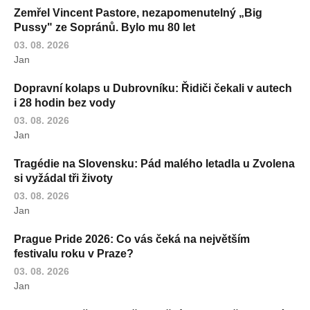
Zemřel Vincent Pastore, nezapomenutelný „Big
Pussy" ze Sopránů. Bylo mu 80 let
03. 08. 2026
Jan
Dopravní kolaps u Dubrovníku: Řidiči čekali v autech
i 28 hodin bez vody
03. 08. 2026
Jan
Tragédie na Slovensku: Pád malého letadla u Zvolena
si vyžádal tři životy
03. 08. 2026
Jan
Prague Pride 2026: Co vás čeká na největším
festivalu roku v Praze?
03. 08. 2026
Jan