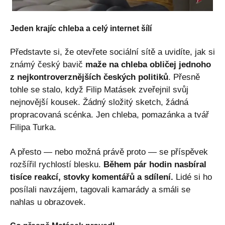
Jeden krajíc chleba a celý internet šílí
Představte si, že otevřete sociální sítě a uvidíte, jak si
známý český bavič
maže na chleba obličej jednoho
z nejkontroverznějších českých politiků
. Přesně
tohle se stalo, když Filip Matásek zveřejnil svůj
nejnovější kousek. Žádný složitý sketch, žádná
propracovaná scénka. Jen chleba, pomazánka a tvář
Filipa Turka.
A přesto — nebo možná právě proto — se příspěvek
rozšířil rychlostí blesku.
Během pár hodin nasbíral
tisíce reakcí, stovky komentářů a sdílení.
Lidé si ho
posílali navzájem, tagovali kamarády a smáli se
nahlas u obrazovek.