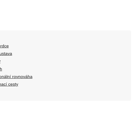
srdce
oustava
y
ěh
monální rovnováha
hací cesty