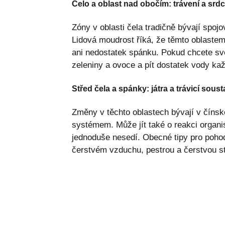
Čelo a oblast nad obočím: trávení a srd
Zóny v oblasti čela tradičně bývají s
Lidová moudrost říká, že těmto oblastem
ani nedostatek spánku. Pokud chcete své
zeleniny a ovoce a pít dostatek vody ka
Střed čela a spánky: játra a trávicí sous
Změny v těchto oblastech bývají v čínské
systémem. Může jít také o reakci organis
jednoduše nesedí. Obecné tipy pro pohod
čerstvém vzduchu, pestrou a čerstvou st