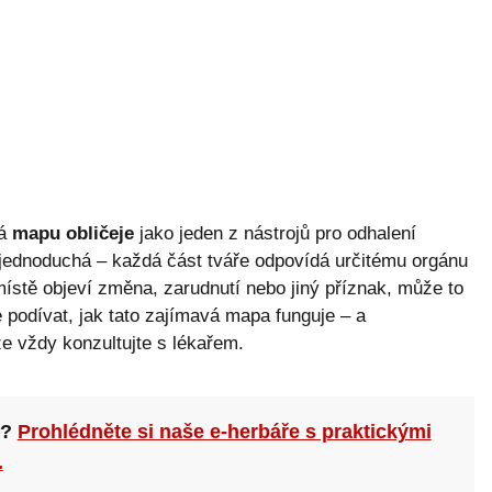
vá
mapu obličeje
jako jeden z nástrojů pro odhalení
 jednoduchá – každá část tváře odpovídá určitému orgánu
stě objeví změna, zarudnutí nebo jiný příznak, může to
 podívat, jak tato zajímavá mapa funguje – a
že vždy konzultujte s lékařem.
n?
Prohlédněte si naše e-herbáře s praktickými
.