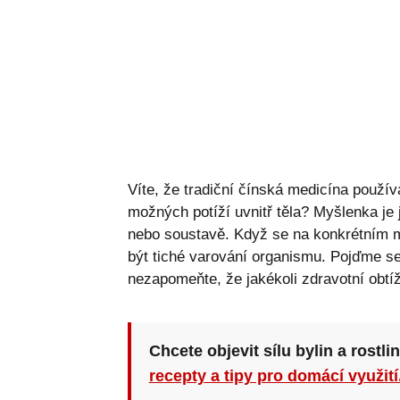
Víte, že tradiční čínská medicína použí
možných potíží uvnitř těla? Myšlenka je
nebo soustavě. Když se na konkrétním mí
být tiché varování organismu. Pojďme se
nezapomeňte, že jakékoli zdravotní obtí
Chcete objevit sílu bylin a rostli
recepty a tipy pro domácí využití