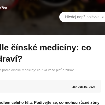
ařky
draví?
 podle čínské medicíny: co říká vaše pleť o zdraví?
Jan
, 08. 07. 2026
cadlem celého těla. Podívejte se, co mohou různé zóny