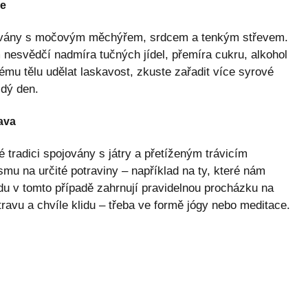
ce
pojovány s močovým měchýřem, srdcem a tenkým střevem.
 nesvědčí nadmíra tučných jídel, přemíra cukru, alkohol
mu tělu udělat laskavost, zkuste zařadit více syrové
ždý den.
tava
 tradici spojovány s játry a přetíženým trávicím
mu na určité potraviny – například na ty, které nám
u v tomto případě zahrnují pravidelnou procházku na
ravu a chvíle klidu – třeba ve formě jógy nebo meditace.