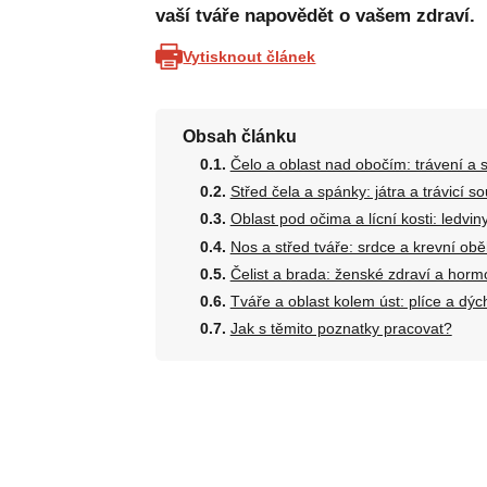
vaší tváře napovědět o vašem zdraví.
Vytisknout článek
Obsah článku
Čelo a oblast nad obočím: trávení a 
Střed čela a spánky: játra a trávicí s
Oblast pod očima a lícní kosti: ledvin
Nos a střed tváře: srdce a krevní ob
Čelist a brada: ženské zdraví a hor
Tváře a oblast kolem úst: plíce a dýc
Jak s těmito poznatky pracovat?