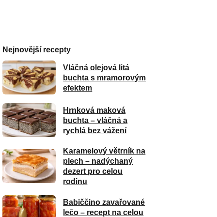
Nejnovější recepty
Vláčná olejová litá
buchta s mramorovým
efektem
Hrnková maková
buchta – vláčná a
rychlá bez vážení
Karamelový větrník na
plech – nadýchaný
dezert pro celou
rodinu
Babiččino zavařované
lečo – recept na celou