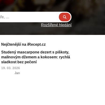
Rozšířené hledání
Nejčtenější na iRecept.cz
Studený mascarpone dezert s piškoty,
malinovým džemem a kokosem: rychlá
sladkost bez pečení
19. 03. 2026
Jan