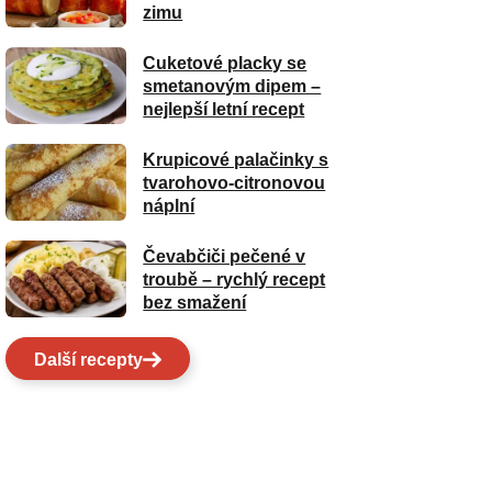
zimu
Cuketové placky se
smetanovým dipem –
nejlepší letní recept
Krupicové palačinky s
tvarohovo-citronovou
náplní
Čevabčiči pečené v
troubě – rychlý recept
bez smažení
Další recepty