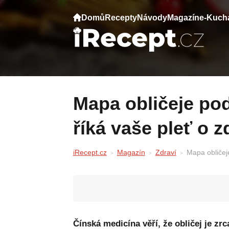
Domů
Recepty
Návody
Magazín
e-Kuch
Mapa obličeje podle čínské medicíny: co
říká vaše pleť o z
iRecept.cz
Magazín
Zdraví
Mapa obličeje
Čínská medicína věří, že obličej je zr