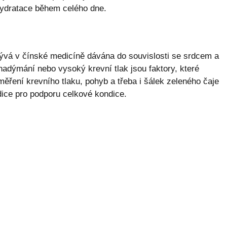
hydratace během celého dne.
bývá v čínské medicíně dávána do souvislosti se srdcem a
adýmání nebo vysoký krevní tlak jsou faktory, které
měření krevního tlaku, pohyb a třeba i šálek zeleného čaje
adice pro podporu celkové kondice.