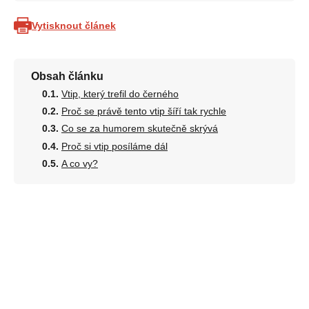
Vytisknout článek
Obsah článku
Vtip, který trefil do černého
Proč se právě tento vtip šíří tak rychle
Co se za humorem skutečně skrývá
Proč si vtip posíláme dál
A co vy?