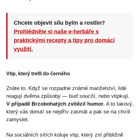
Chcete objevit sílu bylin a rostlin?
Prohlédněte si naše e-herbáře s
praktickými recepty a tipy pro domácí
využití.
Vtip, který trefil do černého
Znáte to. Když se rozpadne známé manželství, lidé
reagují dvěma způsoby — buď soucítí, nebo vtipkují.
V případě Brzobohatých zvítězil humor.
A to takový,
který vás donutí se nejdřív zasmát a pak se na chvíli
zamyslet.
Na sociálních sítích koluje vtip, který zní přibližně