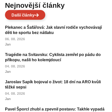
Nejnovější články
Další články
Plekanec a Šafářová: Jak slavní rodiče vychovávají
děti ke sportu bez nátlaku
06. 08. 2026
Jan
Tragédie na Svitavsku: Cyklista zemřel po pádu do
příkopu, našli ho kolemjdoucí
04. 08. 2026
Jan
Jaroslav Sapík bojoval o život: 18 dní na ARO kvůli
těžké sepsi
04. 08. 2026
Jan
Pavel Šporcl zhubl a zpevnil postavu: Takhle vypadá