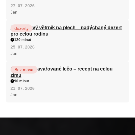
27. 07. 2026
Jan
Karamelový větrník na plech – nadýchaný dezert
dezerty
pro celou rodinu
120 minut
25. 07. 2026
Jan
Babiččino zavařované lečo – recept na celou
Bez masa
zimu
90 minut
21. 07. 2026
Jan