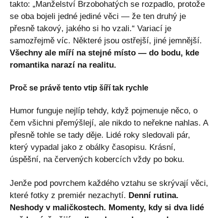
takto: „Manželství Brzobohatých se rozpadlo, protože
se oba bojeli jedné jediné věci — že ten druhý je
přesně takový, jakého si ho vzali.“ Variací je
samozřejmě víc. Některé jsou ostřejší, jiné jemnější.
Všechny ale míří na stejné místo — do bodu, kde
romantika narazí na realitu.
Proč se právě tento vtip šíří tak rychle
Humor funguje nejlíp tehdy, když pojmenuje něco, o
čem všichni přemýšlejí, ale nikdo to neřekne nahlas. A
přesně tohle se tady děje. Lidé roky sledovali pár,
který vypadal jako z obálky časopisu. Krásní,
úspěšní, na červených kobercích vždy po boku.
Jenže pod povrchem každého vztahu se skrývají věci,
které fotky z premiér nezachytí.
Denní rutina.
Neshody v maličkostech. Momenty, kdy si dva lidé