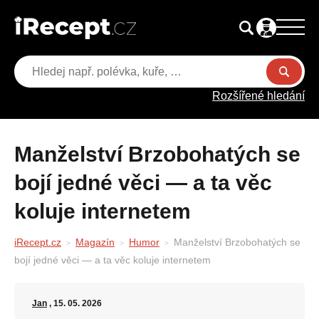
Rozšířené hledání
Manželství Brzobohatých se
bojí jedné věci — a ta věc
koluje internetem
iRecept.cz
Magazín
Humor
Manželství Brzobohatých se
bojí jedné věci — a ta věc koluje internetem
Jan
, 15. 05. 2026