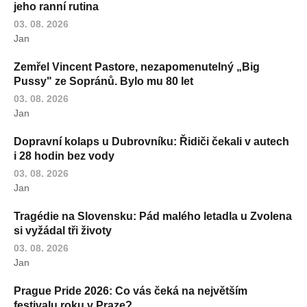
jeho ranní rutina
03. 08. 2026
Jan
Zemřel Vincent Pastore, nezapomenutelný „Big
Pussy" ze Sopránů. Bylo mu 80 let
03. 08. 2026
Jan
Dopravní kolaps u Dubrovníku: Řidiči čekali v autech
i 28 hodin bez vody
03. 08. 2026
Jan
Tragédie na Slovensku: Pád malého letadla u Zvolena
si vyžádal tři životy
03. 08. 2026
Jan
Prague Pride 2026: Co vás čeká na největším
festivalu roku v Praze?