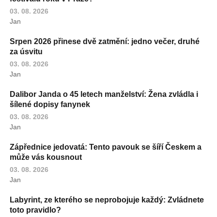
03. 08. 2026
Jan
Srpen 2026 přinese dvě zatmění: jedno večer, druhé
za úsvitu
03. 08. 2026
Jan
Dalibor Janda o 45 letech manželství: Žena zvládla i
šílené dopisy fanynek
03. 08. 2026
Jan
Zápřednice jedovatá: Tento pavouk se šíří Českem a
může vás kousnout
03. 08. 2026
Jan
Labyrint, ze kterého se neprobojuje každý: Zvládnete
toto pravidlo?