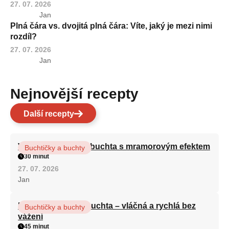
27. 07. 2026
Jan
Plná čára vs. dvojitá plná čára: Víte, jaký je mezi nimi
rozdíl?
27. 07. 2026
Jan
Nejnovější recepty
Další recepty
Vláčná olejová litá buchta s mramorovým efektem
Buchtičky a buchty
30 minut
27. 07. 2026
Jan
Hrnková maková buchta – vláčná a rychlá bez
Buchtičky a buchty
vážení
45 minut