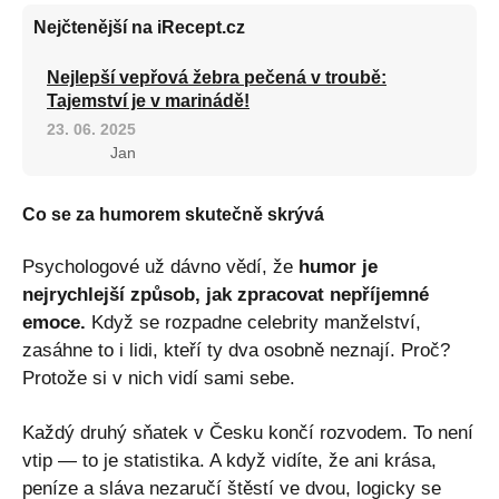
Nejčtenější na iRecept.cz
Nejlepší vepřová žebra pečená v troubě:
Tajemství je v marinádě!
23. 06. 2025
Jan
Co se za humorem skutečně skrývá
Psychologové už dávno vědí, že
humor je
nejrychlejší způsob, jak zpracovat nepříjemné
emoce.
Když se rozpadne celebrity manželství,
zasáhne to i lidi, kteří ty dva osobně neznají. Proč?
Protože si v nich vidí sami sebe.
Každý druhý sňatek v Česku končí rozvodem. To není
vtip — to je statistika. A když vidíte, že ani krása,
peníze a sláva nezaručí štěstí ve dvou, logicky se