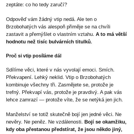
zeptáte: co ho tedy zaručí?
Odpověď vám žádný vtip nedá. Ale ten o
Brzobohatých vás alespoň přiměje se na chvíli
zastavit a přemýšlet o vlastním vztahu.
A to má větší
hodnotu než tisíc bulvárních titulků.
Proč si vtip posíláme dál
Sdílíme věci, které v nás vyvolají emoci. Smích.
Překvapení. Lehký neklid. Vtip o Brzobohatých
kombinuje všechny tři. Zasmějete se, protože je
trefný. Překvapí vás, protože je pravdivý. A pak vás
lehce zamrazí — protože víte, že se netýká jen jich.
Manželství se totiž skutečně bojí jen jedné věci. Ne
nevěry. Ne peněz. Ne vzdálenosti.
Bojí se okamžiku,
kdy oba přestanou předstírat, že jsou někdo jiný,