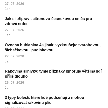
27. 07. 2026
Jan
Jak si připravit citronovo-česnekovou směs pro
zdravé srdce
27. 07. 2026
Jan
Ovocná bublanina 4× jinak: vyzkoušejte tvarohovou,
šlehačkovou i pudinkovou
27. 07. 2026
Jan
Rakovina slinivky: tyhle příznaky ignoruje většina lidí
příliš dlouho
26. 07. 2026
Jan
3 typy bolesti, které lidé podceňují a mohou
signalizovat rakovinu plic