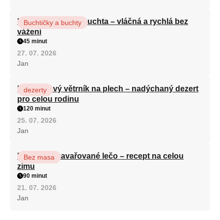
Hrnková maková buchta – vláčná a rychlá bez
Buchtičky a buchty
vážení
45 minut
27. 07. 2026
Jan
Karamelový větrník na plech – nadýchaný dezert
dezerty
pro celou rodinu
120 minut
25. 07. 2026
Jan
Babiččino zavařované lečo – recept na celou
Bez masa
zimu
90 minut
21. 07. 2026
Jan