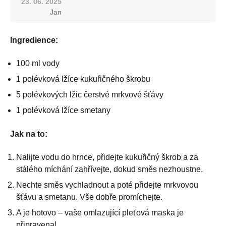
23. 06. 2025
Jan
Ingredience:
100 ml vody
1 polévková lžíce kukuřičného škrobu
5 polévkových lžic čerstvé mrkvové šťávy
1 polévková lžíce smetany
Jak na to:
Nalijte vodu do hrnce, přidejte kukuřičný škrob a za
stálého míchání zahřívejte, dokud směs nezhoustne.
Nechte směs vychladnout a poté přidejte mrkvovou
šťávu a smetanu. Vše dobře promíchejte.
A je hotovo – vaše omlazující pleťová maska je
připravena!