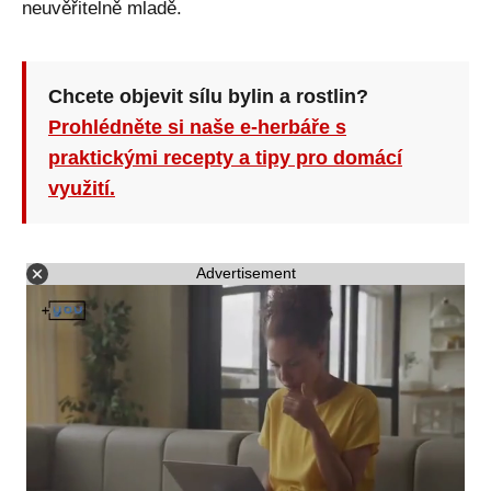
neuvěřitelně mladě.
Chcete objevit sílu bylin a rostlin?
Prohlédněte si naše e-herbáře s
praktickými recepty a tipy pro domácí
využití.
Advertisement