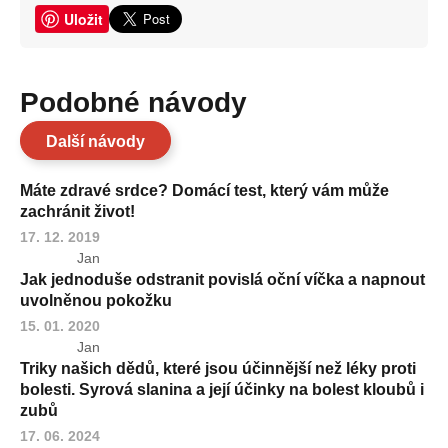
Uložit
Podobné návody
Další návody
Máte zdravé srdce? Domácí test, který vám může
zachránit život!
17. 12. 2019
Jan
Jak jednoduše odstranit povislá oční víčka a napnout
uvolněnou pokožku
15. 01. 2020
Jan
Triky našich dědů, které jsou účinnější než léky proti
bolesti. Syrová slanina a její účinky na bolest kloubů i
zubů
17. 06. 2024