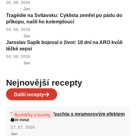
06. 08. 2026
Jan
Tragédie na Svitavsku: Cyklista zemřel po pádu do
příkopu, našli ho kolemjdoucí
04. 08. 2026
Jan
Jaroslav Sapík bojoval o život: 18 dní na ARO kvůli
těžké sepsi
04. 08. 2026
Jan
Nejnovější recepty
Další recepty
Vláčná olejová litá buchta s mramorovým efektem
Buchtičky a buchty
30 minut
27. 07. 2026
Jan