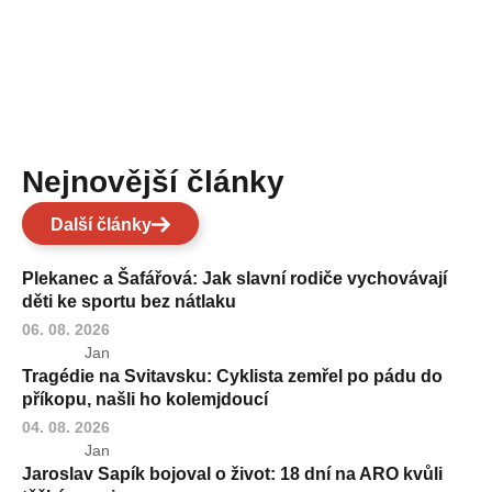
Nejnovější články
Další články
Plekanec a Šafářová: Jak slavní rodiče vychovávají
děti ke sportu bez nátlaku
06. 08. 2026
Jan
Tragédie na Svitavsku: Cyklista zemřel po pádu do
příkopu, našli ho kolemjdoucí
04. 08. 2026
Jan
Jaroslav Sapík bojoval o život: 18 dní na ARO kvůli