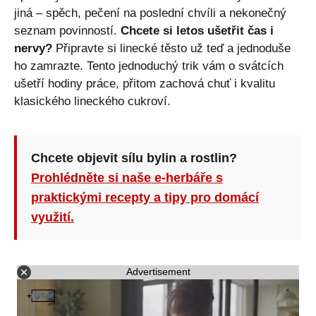
jiná – spěch, pečení na poslední chvíli a nekonečný
seznam povinností.
Chcete si letos ušetřit čas i
nervy?
Připravte si linecké těsto už teď a jednoduše
ho zamrazte. Tento jednoduchý trik vám o svátcích
ušetří hodiny práce, přitom zachová chuť i kvalitu
klasického lineckého cukroví.
Chcete objevit sílu bylin a rostlin?
Prohlédněte si naše e-herbáře s
praktickými recepty a tipy pro domácí
využití.
Advertisement