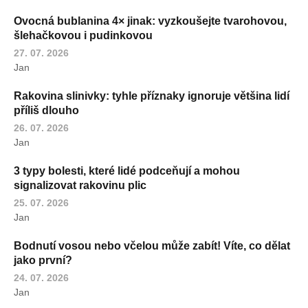
Ovocná bublanina 4× jinak: vyzkoušejte tvarohovou,
šlehačkovou i pudinkovou
27. 07. 2026
Jan
Rakovina slinivky: tyhle příznaky ignoruje většina lidí
příliš dlouho
26. 07. 2026
Jan
3 typy bolesti, které lidé podceňují a mohou
signalizovat rakovinu plic
25. 07. 2026
Jan
Bodnutí vosou nebo včelou může zabít! Víte, co dělat
jako první?
24. 07. 2026
Jan