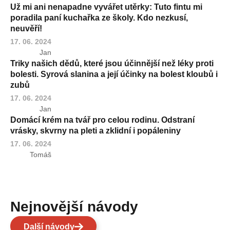
Už mi ani nenapadne vyvářet utěrky: Tuto fintu mi
poradila paní kuchařka ze školy. Kdo nezkusí,
neuvěří!
17. 06. 2024
Jan
Triky našich dědů, které jsou účinnější než léky proti
bolesti. Syrová slanina a její účinky na bolest kloubů i
zubů
17. 06. 2024
Jan
Domácí krém na tvář pro celou rodinu. Odstraní
vrásky, skvrny na pleti a zklidní i popáleniny
17. 06. 2024
Tomáš
Nejnovější návody
Další návody