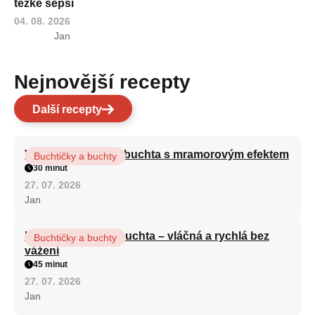
těžké sepsi
04. 08. 2026
Jan
Nejnovější recepty
Další recepty
Vláčná olejová litá buchta s mramorovým efektem
Buchtičky a buchty
30 minut
27. 07. 2026
Jan
Hrnková maková buchta – vláčná a rychlá bez
Buchtičky a buchty
vážení
45 minut
27. 07. 2026
Jan