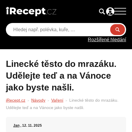
Rozšířené hledání
Linecké těsto do mrazáku.
Udělejte teď a na Vánoce
jako byste našli.
iRecept.cz
Návody
Vaření
Linecké těsto do mrazáku.
Udělejte teď a na Vánoce jako byste našli.
Jan
, 12. 11. 2025