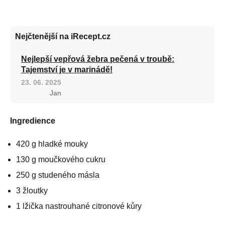
Nejčtenější na iRecept.cz
Nejlepší vepřová žebra pečená v troubě:
Tajemství je v marinádě!
23. 06. 2025
Jan
Ingredience
420 g hladké mouky
130 g moučkového cukru
250 g studeného másla
3 žloutky
1 lžička nastrouhané citronové kůry