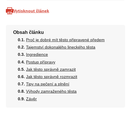
Vytisknout článek
Obsah článku
Proč je dobré mít těsto připravené předem
Tajemství dokonalého lineckého těsta
Ingredience
Postup přípravy
Jak těsto správně zamrazit
Jak těsto správně rozmrazit
Tipy na pečení a plnění
Výhody zamraženého těsta
Závěr